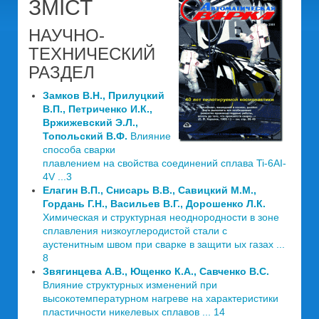
ЗМІСТ
НАУЧНО-
ТЕХНИЧЕСКИЙ
РАЗДЕЛ
Замков В.Н., Прилуцкий
В.П., Петриченко И.К.,
Вржижевский Э.Л.,
Топольский В.Ф.
Влияние
способа сварки
плавлением на свойства соединений сплава Ti-6AI-
4V ...3
Елагин В.П., Снисарь В.В., Савицкий М.М.,
Гордань Г.Н., Васильев В.Г., Дорошенко Л.К.
Химическая и структурная неоднородности в зоне
сплавления низкоуглеродистой стали с
аустенитным швом при сварке в защити ых газах ...
8
Звягинцева А.В., Ющенко К.А., Савченко B.C.
Влияние структурных изменений при
высокотемпературном нагреве на характеристики
пластичности никелевых сплавов ... 14