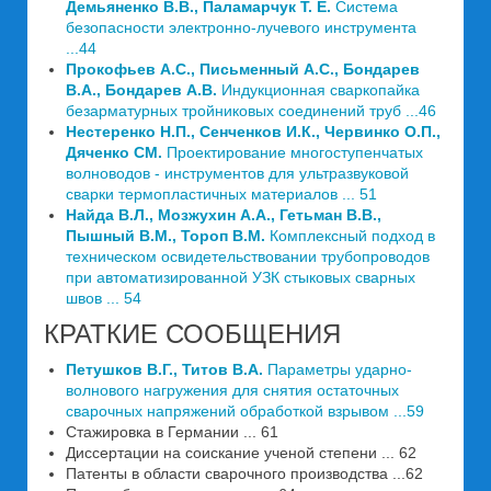
Демьяненко В.В., Паламарчук Т. Е.
Система
безопасности электронно-лучевого инструмента
...44
Прокофьев А.С., Письменный А.С., Бондарев
В.А., Бондарев А.В.
Индукционная сваркопайка
безарматурных тройниковых соединений труб ...46
Нестеренко Н.П., Сенченков И.К., Червинко О.П.,
Дяченко СМ.
Проектирование многоступенчатых
волноводов - инструментов для ультразвуковой
сварки термопластичных материалов ... 51
Найда В.Л., Мозжухин А.А., Гетьман В.В.,
Пышный В.М., Тороп В.М.
Комплексный подход в
техническом освидетельствовании трубопроводов
при автоматизированной УЗК стыковых сварных
швов ... 54
КРАТКИЕ СООБЩЕНИЯ
Петушков В.Г., Титов В.А.
Параметры ударно-
волнового нагружения для снятия остаточных
сварочных напряжений обработкой взрывом ...59
Стажировка в Германии ... 61
Диссертации на соискание ученой степени ... 62
Патенты в области сварочного производства ...62