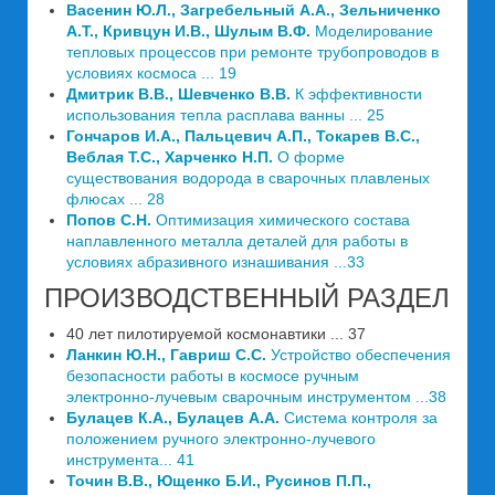
Васенин Ю.Л., Загребельный А.А., Зельниченко
А.Т., Кривцун И.В., Шулым В.Ф.
Моделирование
тепловых процессов при ремонте трубопроводов в
условиях космоса ... 19
Дмитрик В.В., Шевченко В.В.
К эффективности
использования тепла расплава ванны ... 25
Гончаров И.А., Пальцевич А.П., Токарев B.C.,
Веблая Т.С., Харченко Н.П.
О форме
существования водорода в сварочных плавленых
флюсах ... 28
Попов С.Н.
Оптимизация химического состава
наплавленного металла деталей для работы в
условиях абразивного изнашивания ...33
ПРОИЗВОДСТВЕННЫЙ РАЗДЕЛ
40 лет пилотируемой космонавтики ... 37
Ланкин Ю.Н., Гавриш С.С.
Устройство обеспечения
безопасности работы в космосе ручным
электронно-лучевым сварочным инструментом ...38
Булацев К.А., Булацев А.А.
Система контроля за
положением ручного электронно-лучевого
инструмента... 41
Точин В.В., Ющенко Б.И., Русинов П.П.,