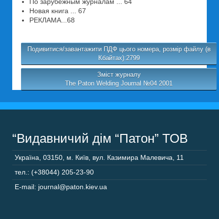
По зарубежным журналам ... 64
Новая книга ... 67
РЕКЛАМА...68
Подивитися/завантажити ПДФ цього номера, розмір файлу (в
Кбайтах):2799
Зміст журналу
The Paton Welding Journal №04 2001
“Видавничий дім “Патон” ТОВ
Україна
,
03150
,
м. Київ,
вул. Казимира Малевича, 11
тел.: (+38044) 205-23-90
E-mail: journal@paton.kiev.ua