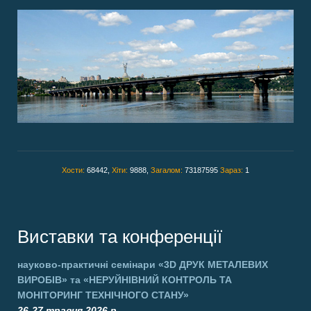
Хости:
68442,
Хіти:
9888,
Загалом:
73187595
Зараз:
1
Виставки та конференції
науково-практичні семінари
«3D ДРУК МЕТАЛЕВИХ
ВИРОБІВ»
та
«НЕРУЙНІВНИЙ КОНТРОЛЬ ТА
МОНІТОРИНГ ТЕХНІЧНОГО СТАНУ»
26-27 травня 2026 р.,