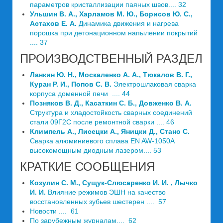
параметров кристаллизации паяных швов.... 32
Ульшин В. А., Харламов М. Ю., Борисов Ю. С.,
Астахов Е. А.
Динамика движения и нагрева
порошка при детонационном напылении покрытий
.... 37
ПРОИЗВОДСТВЕННЫЙ РАЗДЕЛ
Ланкин Ю. Н., Москаленко А. А., Тюкалов В. Г.,
Куран Р. И., Попов С. В.
Электрошлаковая сварка
корпуса доменной печи .... 44
Позняков В. Д., Касаткин С. Б., Довженко В. А.
Структура и хладостойкость сварных соединений
стали 09Г2С после ремонтной сварки .... 46
Климпель А., Лисецки А., Яницки Д., Стано С.
Сварка алюминиевого сплава EN AW-1050A
высокомощным диодным лазером.... 53
КРАТКИЕ СООБЩЕНИЯ
Козулин С. М., Сущук-Слюсаренко И. И. , Лычко
И. И.
Влияние режимов ЭШН на качество
восстановленных зубьев шестерен .... 57
Новости .... 61
По зарубежным журналам.... 62