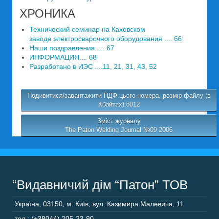
ХРОНИКА
Технический семинар на Каховском
заводе электросварочного оборудования .... 66
Наши поздравления .... 67
ИНФОРМАЦИЯ.... 68
Разработано в ИЭС ....11, 21, 31, 43, 52
Подивитися/завантажити ПДФ цього номера, розмір файлу (в
Кбайтах):8012
Зміст журналу
The Paton Welding Journal №09 2006
“Видавничий дім “Патон” ТОВ
Україна
,
03150
,
м. Київ,
вул. Казимира Малевича, 11
тел.: (+38044) 205-23-90