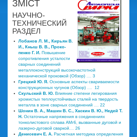
ЗМІСТ
НАУЧНО-
ТЕХНИЧЕСКИЙ
РАЗДЕЛ
Лобанов Л. М., Кирьян В.
И., Кныш В. В., Проко­
пенко Г. И.
Повышение
сопротивления усталости
сварных соединений
металлоконструкций высокочастотной
механической проковкой (Обзор) .... 3
Грецкий Ю. Я.
Основные аспекты свариваемости
конструкционных чугунов (Обзор) .... 12
Скульский В. Ю.
Влияние степени легирования
хромистых теплоустойчивых сталей на твердость
металла в зоне сварных соединений .... 22
Шонин В. А., Машин В. С., Хаскин В. Ю., Недей Т.
Н.
Остаточные напряжения в соединениях
тонколистового сплава АМг6, вызванные дуговой и
лазерно-дуговой сваркой.... 26
Денисевич Е. А.
Расчетная методика определения