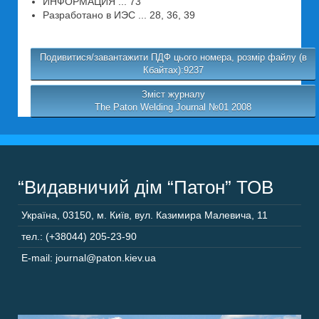
ИНФОРМАЦИЯ ... 73
Разработано в ИЭС ... 28, 36, 39
Подивитися/завантажити ПДФ цього номера, розмір файлу (в
Кбайтах):9237
Зміст журналу
The Paton Welding Journal №01 2008
“Видавничий дім “Патон” ТОВ
Україна
,
03150
,
м. Київ,
вул. Казимира Малевича, 11
тел.: (+38044) 205-23-90
E-mail: journal@paton.kiev.ua