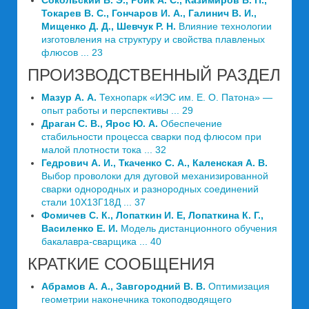
Сокольский В. Э., Роик А. С., Казимиров В. П.,
Токарев В. С., Гончаров И. А., Галинич В. И.,
Мищенко Д. Д., Шевчук Р. Н.
Влияние технологии
изготовления на структуру и свойства плавленых
флюсов ... 23
ПРОИЗВОДСТВЕННЫЙ РАЗДЕЛ
Мазур А. А.
Технопарк «ИЭС им. Е. О. Патона» —
опыт работы и перспективы ... 29
Драган С. В., Ярос Ю. А.
Обеспечение
стабильности процесса сварки под флюсом при
малой плотности тока ... 32
Гедрович А. И., Ткаченко С. А., Каленская А. В.
Выбор проволоки для дуговой механизированной
сварки однородных и разнородных соединений
стали 10Х13Г18Д ... 37
Фомичев С. К., Лопаткин И. Е, Лопаткина К. Г.,
Василенко Е. И.
Модель дистанционного обучения
бакалавра-сварщика ... 40
КРАТКИЕ СООБЩЕНИЯ
Абрамов А. А., Завгородний В. В.
Оптимизация
геометрии наконечника токоподводящего