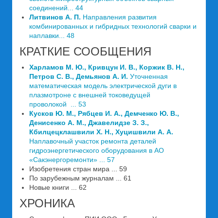
соединений... 44
Литвинов А. П.
Направления развития
комбинированных и гибридных технологий сварки и
наплавки... 48
КРАТКИЕ СООБЩЕНИЯ
Харламов М. Ю., Кривцун И. В., Коржик В. Н.,
Петров С. В., Демьянов А. И.
Уточненная
математическая модель электрической дуги в
плазмотроне с внешней токоведущей
проволокой ... 53
Кусков Ю. М., Рябцев И. А., Демченко Ю. В.,
Денисенко А. М., Джавелидзе З. З.,
Кбилцецклашвили X. Н., Хуцишвили А. А.
Наплавочный участок ремонта деталей
гидроэнергетического оборудования в АО
«Сакэнергоремонти» ... 57
Изобретения стран мира ... 59
По зарубежным журналам ... 61
Новые книги ... 62
ХРОНИКА