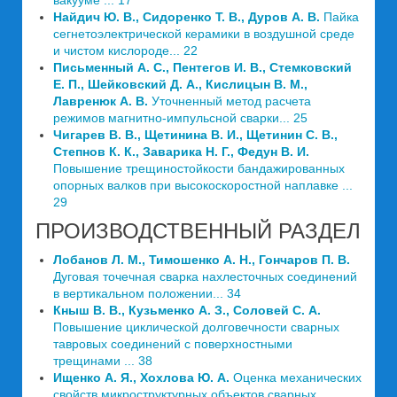
вакууме ... 17
Найдич Ю. В., Сидоренко Т. В., Дуров А. В.
Пайка
сегнетоэлектрической керамики в воздушной среде
и чистом кислороде... 22
Письменный А. С., Пентегов И. В., Стемковский
Е. П., Шейковский Д. А., Кислицын В. М.,
Лавренюк А. В.
Уточненный метод расчета
режимов магнитно-импульсной сварки... 25
Чигарев В. В., Щетинина В. И., Щетинин С. В.,
Степнов К. К., Заварика Н. Г., Федун В. И.
Повышение трещиностойкости бандажированных
опорных валков при высокоскоростной наплавке ...
29
ПРОИЗВОДСТВЕННЫЙ РАЗДЕЛ
Лобанов Л. М., Тимошенко А. Н., Гончаров П. В.
Дуговая точечная сварка нахлесточных соединений
в вертикальном положении... 34
Кныш В. В., Кузьменко А. З., Соловей С. А.
Повышение циклической долговечности сварных
тавровых соединений с поверхностными
трещинами ... 38
Ищенко А. Я., Хохлова Ю. А.
Оценка механических
свойств микроструктурных объектов сварных