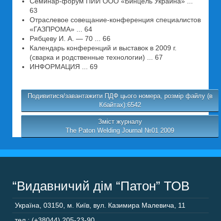
Семинар-форум ПИИ ООО «Бинцель Украина» ...
63
Отраслевое совещание-конференция специалистов
«ГАЗПРОМА» ... 64
Рябцеву И. А. — 70 ... 66
Календарь конференций и выставок в 2009 г.
(сварка и родственные технологии) ... 67
ИНФОРМАЦИЯ ... 69
Подивитися/завантажити ПДФ цього номера, розмір файлу (в
Кбайтах):6542
Зміст журналу
The Paton Welding Journal №01 2009
“Видавничий дім “Патон” ТОВ
Україна
,
03150
,
м. Київ,
вул. Казимира Малевича, 11
тел.: (+38044) 205-23-90