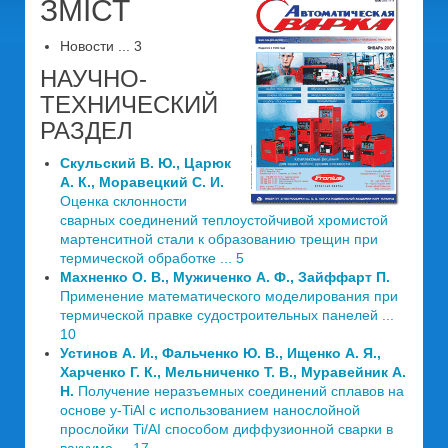
ЗМІСТ
Новости ... 3
НАУЧНО-
ТЕХНИЧЕСКИЙ
РАЗДЕЛ
Скульский В. Ю., Царюк
А. К., Моравецкий С. И.
Оценка склонности
сварных соединений теплоустойчивой хромистой
мартенситной стали к образованию трещин при
термической обработке ... 5
Махненко О. В., Мужиченко А. Ф., Зайффарт П.
Применение математического моделирования при
термической правке судостроительных панелей ...
10
Устинов А. И., Фальченко Ю. В., Ищенко А. Я.,
Харченко Г. К., Мельниченко Т. В., Муравейник А.
Н.
Получение неразъемных соединений сплавов на
основе y-TiAl с использованием нанослойной
прослойки Ti/AI способом диффузионной сварки в