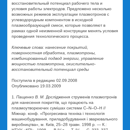
восстановительный потенциал рабочего тела и
условия работы электродов. Предложено несколько
возможных режимов эксплуатации плазмотронов с
углеводородным компонентом в исходной
плазмообразующей смеси, которые позволяют в
рамках одной неизменной конструкции менять условия
проведения технологического процесса.
Ключевые слова: нанесение покрытий,
поверхностная обработка, плазмотроны,
комбинированный подвод энергии, управление
мощностью плазмотрона, окислительно-
восстановительный потенциал среды
Поступила в редакцию 02.09.2008
Опубликовано 19.03.2009
1.
Пащенко В. М.
Дослідження струменів плазмотронів
для нанесення покриттів, що працюють на
плазмоутворюючих сумішах системи C–N–O–H //
Міжнар. конф. «Прогресивна техніка і технологія
машинобудування, приладобудування і зварювального
виробництва», м. Київ, 25–28 травн. 1998 р. — К.: