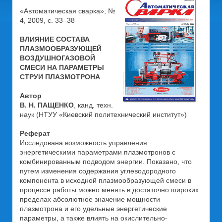
«Автоматическая сварка», №
4, 2009, с. 33–38
ВЛИЯНИЕ СОСТАВА
ПЛАЗМООБРАЗУЮЩЕЙ
ВОЗДУШНОГАЗОВОЙ
СМЕСИ НА ПАРАМЕТРЫ
СТРУИ ПЛАЗМОТРОНА
Автор
В. Н. ПАЩЕНКО
, канд. техн.
наук (НТУУ «Киевский политехнический институт»)
Реферат
Исследована возможность управления
энергетическими параметрами плазмотронов с
комбинированным подводом энергии. Показано, что
путем изменения содержания углеводородного
компонента в исходной плазмообразующей смеси в
процессе работы можно менять в достаточно широких
пределах абсолютное значение мощности
плазмотрона и его удельные энергетические
параметры, а также влиять на окислительно-