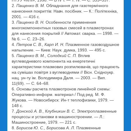
НТУУ «КПІ», 1998. — В IV т. — Т. IV. — С. 333–337.
2.
Пащенко В. М.
Обладнання для газотермічного
нанесення покриттів: Навч. посібник. — К.: Політехніка,
2001. — 416 с.
3.
Пащенко В. Н.
Особенности применения
многокомпонентных газовых смесей в плазмотронах
для нанесения покрытий // Автомат. сварка. — 1998. —
№ 6. — С. 23–26.
4.
Петров С. В., Карп И. Н.
Плазменное газовоздушное
напыление. — Киев: Наук. думка, 1993. — 495 с.
5.
Пащенко В. М., Солодкий С. П.
Вплив
вуглеводневого компонента на енергетичні
характеристики плазмових розпилювачів, що працюють
на сумішах повітря з вуглеводнями // Вісн. Східноукр.
нац. ун-ту ім. Володимира Даля. — 2003. — Вип.
11(69). — С. 64–68.
6.
Основы
расчета плазмотронов линейной схемы:
Оперативно-информ. материал / Под ред. М. Ф.
Жукова. — Новосибирск: Ин-т теплофизики, 1979. —
148 с.
7.
Донской А. В., Клубникин В. С.
Электроплазменные
процессы и установки в машиностроении. — Л.:
Машиностроение, 1979. — 221 с.
8.
Борисов Ю. С., Борисова А. Л.
Плазменные