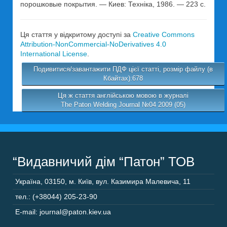
порошковые покрытия. — Киев: Техніка, 1986. — 223 с.
Ця стаття у відкритому доступі за
Creative Commons
Attribution-NonCommercial-NoDerivatives 4.0
International License
.
Подивитися/завантажити ПДФ цієї статті, розмір файлу (в
Кбайтах):678
Ця ж стаття англійською мовою в журналі
The Paton Welding Journal №04 2009 (05)
“Видавничий дім “Патон” ТОВ
Україна
,
03150
,
м. Київ,
вул. Казимира Малевича, 11
тел.: (+38044) 205-23-90
E-mail: journal@paton.kiev.ua