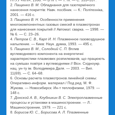
НТУУ «КПІ», 1998. — В IV т. — Т. IV. — С. 333–337.
2.
Пащенко В. М.
Обладнання для газотермічного
нанесення покриттів: Навч. посібник. — К.: Політехніка,
2001. — 416 с.
3.
Пащенко В. Н.
Особенности применения
многокомпонентных газовых смесей в плазмотронах
для нанесения покрытий // Автомат. сварка. — 1998. —
№ 6. — С. 23–26.
4.
Петров С. В., Карп И. Н.
Плазменное газовоздушное
напыление. — Киев: Наук. думка, 1993. — 495 с.
5.
Пащенко В. М., Солодкий С. П.
Вплив
вуглеводневого компонента на енергетичні
характеристики плазмових розпилювачів, що працюють
на сумішах повітря з вуглеводнями // Вісн. Східноукр.
нац. ун-ту ім. Володимира Даля. — 2003. — Вип.
11(69). — С. 64–68.
6.
Основы
расчета плазмотронов линейной схемы:
Оперативно-информ. материал / Под ред. М. Ф.
Жукова. — Новосибирск: Ин-т теплофизики, 1979. —
148 с.
7.
Донской А. В., Клубникин В. С.
Электроплазменные
процессы и установки в машиностроении. — Л.:
Машиностроение, 1979. — 221 с.
8.
Борисов Ю. С., Борисова А. Л.
Плазменные