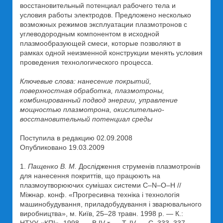
восстановительный потенциал рабочего тела и
условия работы электродов. Предложено несколько
возможных режимов эксплуатации плазмотронов с
углеводородным компонентом в исходной
плазмообразующей смеси, которые позволяют в
рамках одной неизменной конструкции менять условия
проведения технологического процесса.
Ключевые слова: нанесение покрытий,
поверхностная обработка, плазмотроны,
комбинированный подвод энергии, управление
мощностью плазмотрона, окислительно-
восстановительный потенциал среды
Поступила в редакцию 02.09.2008
Опубликовано 19.03.2009
1.
Пащенко В. М.
Дослідження струменів плазмотронів
для нанесення покриттів, що працюють на
плазмоутворюючих сумішах системи C–N–O–H //
Міжнар. конф. «Прогресивна техніка і технологія
машинобудування, приладобудування і зварювального
виробництва», м. Київ, 25–28 травн. 1998 р. — К.: