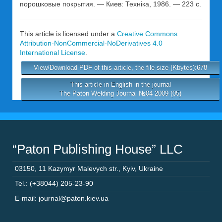
порошковые покрытия. — Киев: Техніка, 1986. — 223 с.
This article is licensed under a
Creative Commons
Attribution-NonCommercial-NoDerivatives 4.0
International License
.
View/Download PDF of this article, the file size (Kbytes):678
This article in English in the journal
The Paton Welding Journal №04 2009 (05)
“Paton Publishing House” LLC
03150
,
11 Kazymyr Malevych str.
,
Kyiv
,
Ukraine
Tel.: (+38044) 205-23-90
E-mail: journal@paton.kiev.ua