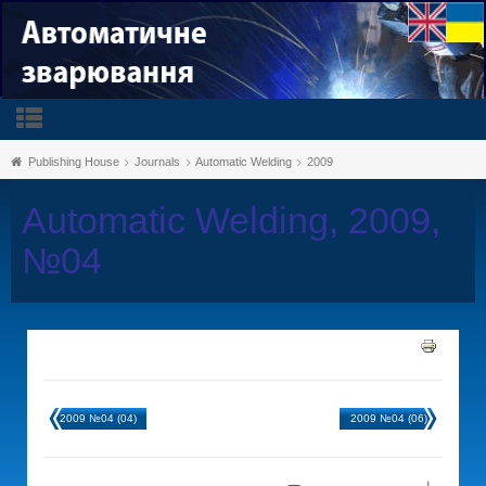
Publishing House
Journals
Automatic Welding
2009
Automatic Welding, 2009,
№04
2009 №04 (04)
2009 №04 (06)