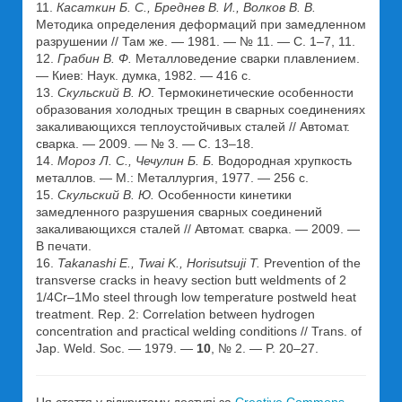
11.
Касаткин Б. С., Бреднев В. И., Волков В. В.
Методика определения деформаций при замедленном
разрушении // Там же. — 1981. — № 11. — С. 1–7, 11.
12.
Грабин В. Ф.
Металловедение сварки плавлением.
— Киев: Наук. думка, 1982. — 416 с.
13.
Скульский В. Ю
. Термокинетические особенности
образования холодных трещин в сварных соединениях
закаливающихся теплоустойчивых сталей // Автомат.
сварка. — 2009. — № 3. — С. 13–18.
14.
Мороз Л. С., Чечулин Б. Б.
Водородная хрупкость
металлов. — М.: Металлургия, 1977. — 256 с.
15.
Скульский В. Ю.
Особенности кинетики
замедленного разрушения сварных соединений
закаливающихся сталей // Автомат. сварка. — 2009. —
В печати.
16.
Takanashi E., Twai K., Horisutsuji T.
Prevention of the
transverse cracks in heavy section butt weldments of 2
1/4Cr–1Mo steel through low temperature postweld heat
treatment. Rep. 2: Correlation between hydrogen
concentration and practical welding conditions // Trans. of
Jap. Weld. Soc. — 1979. —
10
, № 2. — P. 20–27.