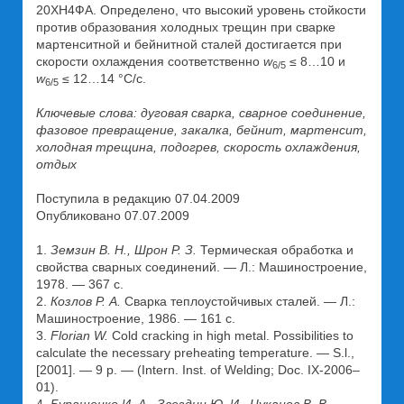
20ХН4ФА. Определено, что высокий уровень стойкости
против образования холодных трещин при сварке
мартенситной и бейнитной сталей достигается при
скорости охлаждения соответственно
w
≤ 8…10 и
6/5
w
≤ 12…14 °С/с.
6/5
Ключевые слова: дуговая сварка, сварное соединение,
фазовое превращение, закалка, бейнит, мартенсит,
холодная трещина, подогрев, скорость охлаждения,
отдых
Поступила в редакцию 07.04.2009
Опубликовано 07.07.2009
1.
Земзин В. Н., Шрон Р. З.
Термическая обработка и
свойства сварных соединений. — Л.: Машиностроение,
1978. — 367 с.
2.
Козлов Р. А.
Сварка теплоустойчивых сталей. — Л.:
Машиностроение, 1986. — 161 с.
3.
Florian W.
Cold cracking in high metal. Possibilities to
calculate the necessary preheating temperature. — S.l.,
[2001]. — 9 p. — (Intern. Inst. of Welding; Doc. IX-2006–
01).