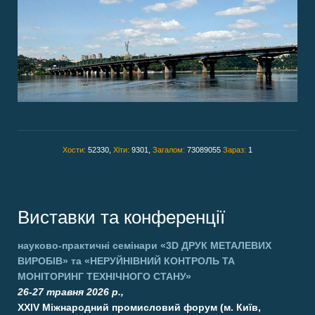
Хости:
52330,
Хіти:
9301,
Загалом:
73089055
Зараз:
1
Виставки та конференції
науково-практичні семінари
«3D ДРУК МЕТАЛЕВИХ
ВИРОБІВ»
та
«НЕРУЙНІВНИЙ КОНТРОЛЬ ТА
МОНІТОРИНГ ТЕХНІЧНОГО СТАНУ»
26-27 травня 2026 р.,
XXIV Міжнародний промисловий форум (м. Київ,