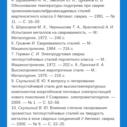
4.
Бурашенко И. А., Звездин Ю. И., Цуканов В. В.
Обоснование температуры подогрева при сварке
хромоникельмолибденванадиевых сталей
мартенситного класса // Автомат. сварка. — 1981. — №
11. — С. 16–20.
5.
Шоршоров М. Х., Чернышова Т. А., Красовский А. И.
Испытания металлов на свариваемость. — М.:
Металлургия, 1972. — 240 с.
6.
Гривняк И.
Свариваемость сталей. — М.:
Машиностроение, 1984. — 216 с.
7.
Герман С. И.
Электродуговая сварка
теплоустойчивых сталей перлитного класса. — М.:
Машиностроение, 1972. — 202 с. 8.
Ланская К. А.
Высокохромистые жаропрочные стали. — М.:
Металлургия, 1976. — 216 с.
9.
Скульский В. Ю.
К вопросу о легировании
теплоустойчивой стали для высокотемпературных
компонентов энергоблоков тепловых электростанций
нового поколения // Современ. электрометаллургия. —
2009. — № 1. — С. 52–56.
10.
Скульский В. Ю.
Влияние степени легирования
хромистых теплоустойчивых сталей на твердость
металла в зоне сварных соединений // Автомат. сварка.
— 2006. — № 9. — С. 22–25.