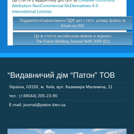
Ця стаття у відкритому доступі за
Creative Commons
Attribution-NonCommercial-NoDerivatives 4.0
International License
.
Подивитися/завантажити ПДФ цієї статті, розмір файлу (в
Кбайтах):801
Ця ж стаття англійською мовою в журналі
The Paton Welding Journal №06 2009 (02)
“Видавничий дім “Патон” ТОВ
Україна
,
03150
,
м. Київ,
вул. Казимира Малевича, 11
тел.: (+38044) 205-23-90
E-mail: journal@paton.kiev.ua