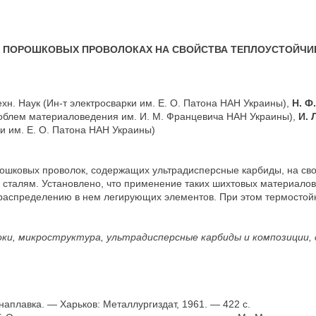
В ПОРОШКОВЫХ ПРОВОЛОКАХ НА СВОЙСТВА ТЕПЛОУСТОЙЧИ
ехн. Наук (Ин-т электросварки им. Е. О. Патона НАН Украины),
Н. Ф
 проблем материаловедения им. И. М. Францевича НАН Украины),
И. 
рки им. Е. О. Патона НАН Украины)
ошковых проволок, содержащих ультрадисперсные карбиды, на сво
 сталям. Установлено, что применение таких шихтовых материалов
аспределению в нем легирующих элементов. При этом термостойк
оки, микроструктура, ультрадисперсные карбиды и композиции,
аплавка. — Харьков: Металлургиздат, 1961. — 422 с.