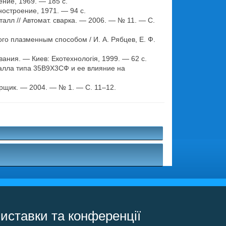
ние, 1969. — 185 с.
ностроение, 1971. — 94 с.
лл // Автомат. сварка. — 2006. — № 11. — С.
о плазменным способом / И. А. Рябцев, Е. Ф.
ния. — Киев: Екотехнологія, 1999. — 62 с.
алла типа 35В9Х3СФ и ее влияние на
рщик. — 2004. — № 1. — С. 11–12.
.
иставки та конференції