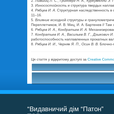
2.
Лившиц Л. С., Гринберг Н. А., Куркумелли Э. Г
3.
Износостойкость
и структура твердых наплав
4.
Рябцев И. А.
Структурная наследственность в 
11–16.
5.
Влияние
исходной структуры и гранулометриче
Переплетчиков, И. В. Миц, И. А. Бартенев // Там
6.
Рябцев И. А., Кондратьев И. А.
Механизированн
7.
Кондратьев И. А., Васильев В. Г., Дзыкович И.
работоспособность наплавленных прокатных валк
8.
Рябцев И. И., Черняк Я. П., Осин В. В.
Блочно-м
Ця стаття у відкритому доступі за
Creative Common
“Видавничий дім “Патон”