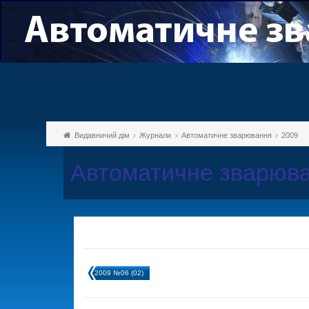
Видавничий дім
Журнали
Автоматичне зварювання
2009
Автоматичне зварюва
2009 №06 (02)