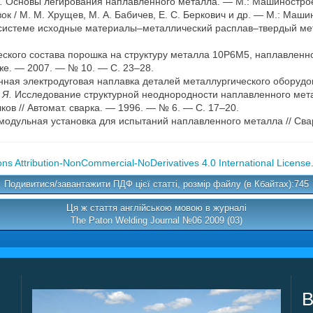
.
Основы легирования наплавленного металла. — М.: Машинострое
ок / М. М. Хрущев, М. А. Бабичев, Е. С. Беркович и др. — М.: Маши
системе исходные материалы–металлический расплав–твердый мета
ского состава порошка на структуру металла 10Р6М5, наплавленног
 же. — 2007. — № 10. — С. 23–28.
ая электродуговая наплавка деталей металлургического оборудова
 Я.
Исследование структурной неоднородности наплавленного мет
ов // Автомат. сварка. — 1996. — № 6. — С. 17–20.
одульная установка для испытаний наплавленного металла // Сва
s Attribution-NonCommercial-NoDerivatives 4.0 International License
Подивитися/завантажити ПДФ цієї статті, розмір файлу (в Кбайтах):745
Ця ж стаття англійською мовою в журналі
The Paton Welding Journal №06 2009 (03)
В