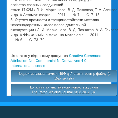
свойства сварных соединений
стали 17Х2М / Л. И. Маркашова, В. Д. Позняков, Т. А. Алексее
и др. // Автомат. сварка. — 2011. — № 7. — С. 7–15.
5.
Оценка
прочности и трещиностойкости металла
железнодорожных колес после длительной
эксплуатации / Л. И. Маркашова, В. Д. Позняков, А. А. Гайвор
и др. // Фізико-хімічна механіка матеріалів. — 2011.
— № 6. — С. 73–79.
Ця стаття у відкритому доступі за
Creative Commons
Attribution-NonCommercial-NoDerivatives 4.0
International License
.
Подивитися/завантажити ПДФ цієї статті, розмір файлу (в
Кбайтах):977
Ця ж стаття англійською мовою в журналі
The Paton Welding Journal №08 2012 (04)