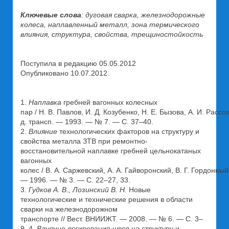
Ключевые слова
: дуговая сварка, железнодорожные
колеса, наплавленный металл, зона термического
влияния, структура, свойства, трещиностойкость
Поступила в редакцию 05.05.2012
Опубликовано 10.07.2012
1.
Наплавка
гребней вагонных колесных
пар / Н. В. Павлов, И. Д. Козубенко, Н. Е. Бызова, А. И. Рассох
д. трансп. — 1993. — № 7. — С. 37–40.
2.
Влияние
технологических факторов на структуру и
свойства металла ЗТВ при ремонтно-
восстановительной наплавке гребней цельнокатаных
вагонных
колес / В. А. Саржевский, А. А. Гайворонский, В. Г. Гордонный,
— 1996. — № 3. — С. 22–27, 33.
3.
Гудков А. В., Лозинский В. Н.
Новые
технологические и технические решения в области
сварки на железнодорожном
транспорте // Вест. ВНИИЖТ. — 2008. — № 6. — С. 3–
9. 4.
Влияние
легирования швов на структуру и