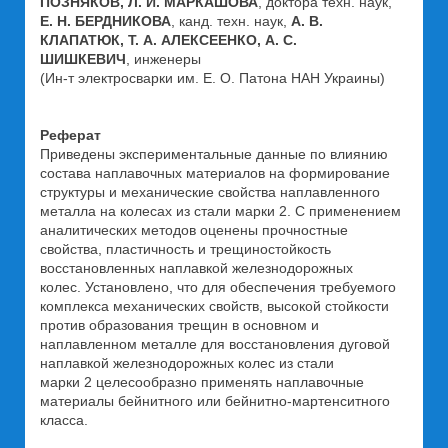
ПОЗНЯКОВ, Л. И. МАРКАШОВА
, доктора техн. наук,
Е. Н. БЕРДНИКОВА
, канд. техн. наук,
А. В.
КЛАПАТЮК, Т. А. АЛЕКСЕЕНКО, А. С.
ШИШКЕВИЧ
, инженеры
(Ин-т электросварки им. Е. О. Патона НАН Украины)
Реферат
Приведены экспериментальные данные по влиянию
состава наплавочных материалов на формирование
структуры и механические свойства наплавленного
металла на колесах из стали марки 2. С применением
аналитических методов оценены прочностные
свойства, пластичность и трещиностойкость
восстановленных наплавкой железнодорожных
колес. Установлено, что для обеспечения требуемого
комплекса механических свойств, высокой стойкости
против образования трещин в основном и
наплавленном металле для восстановления дуговой
наплавкой железнодорожных колес из стали
марки 2 целесообразно применять наплавочные
материалы бейнитного или бейнитно-мартенситного
класса.