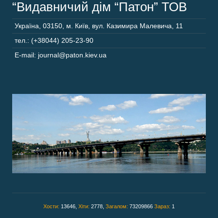
“Видавничий дім “Патон” ТОВ
Україна
,
03150
,
м. Київ,
вул. Казимира Малевича, 11
тел.: (+38044) 205-23-90
E-mail: journal@paton.kiev.ua
Хости:
13646,
Хіти:
2778,
Загалом:
73209866
Зараз:
1