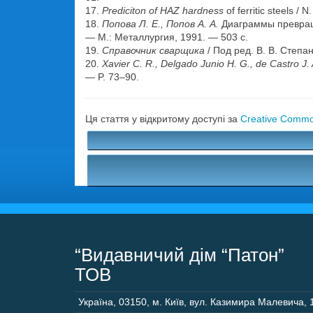
17.
Prediciton of HAZ hardness
of ferritic steels 
18.
Попова Л. Е., Попов А. А.
Диаграммы превраще
— М.: Металлургия, 1991. — 503 с.
19.
Справочник сварщика
/ Под ред. В. В. Степа
20.
Xavier C. R., Delgado Junio H. G., de Castro J. 
— P. 73–90.
Ця стаття у відкритому доступі за
Creative Common
“Видавничий дім “Патон”
ТОВ
Україна
,
03150
,
м. Київ,
вул. Казимира Малевича, 