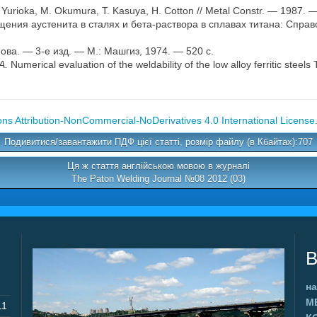
/ N. Yurioka, M. Okumura, T. Kasuya, H. Cotton // Metal Constr. — 1987
ния аустенита в сталях и бета-раствора в сплавах титана: Справоч
нова. — 3-е изд. — М.: Машгиз, 1974. — 520 с.
A.
Numerical evaluation of the weldability of the low alloy ferritic ste
s Attribution-NonCommercial-NoDerivatives 4.0 International License
Подивитися/завантажити ПДФ цієї статті, розмір файлу (в Кбайтах):707
Ця ж стаття англійською мовою в журналі
The Paton Welding Journal №08 2012 (03)
В
на
М
11