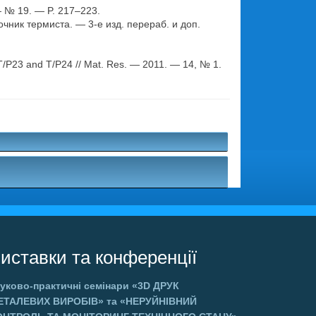
. — № 19. — P. 217–223.
ник термиста. — 3-е изд. перераб. и доп.
els T/P23 and T/P24 // Mat. Res. — 2011. — 14, № 1.
.
иставки та конференції
уково-практичні семінари
«3D ДРУК
ЕТАЛЕВИХ ВИРОБІВ»
та
«НЕРУЙНІВНИЙ