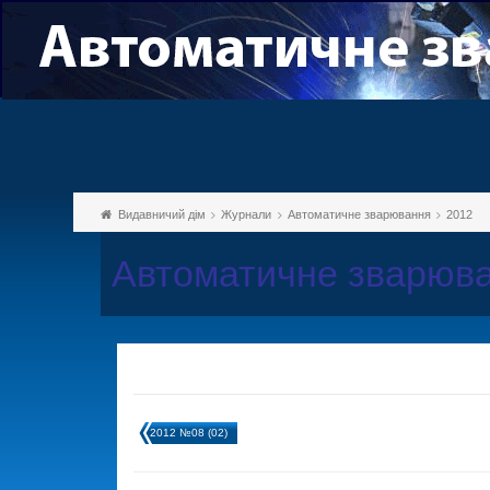
Видавничий дім
Журнали
Автоматичне зварювання
2012
Автоматичне зварюва
2012 №08 (02)