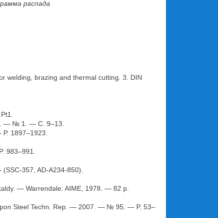
грамма распада
or welding, brazing and thermal cutting. 3. DIN
 Pt1.
. — № 1. — С. 9–13.
 — P. 1897–1923.
P. 983–991.
 — (SSC-357, AD-A234-850).
irkaldy. — Warrendale: AIME, 1978. — 82 р.
 Nippon Steel Techn. Rep. — 2007. — № 95. — P. 53–