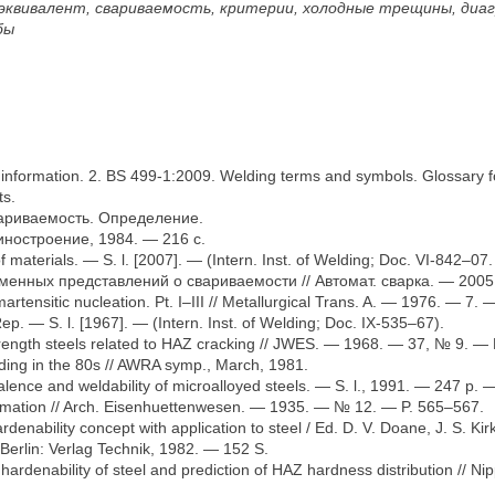
 эквивалент, свариваемость, критерии, холодные трещины, диа
бы
l information. 2. BS 499-1:2009. Welding terms and symbols. Glossary f
ts.
ариваемость. Определение.
ностроение, 1984. — 216 с.
f materials. — S. l. [2007]. — (Intern. Inst. of Welding; Doc. VI-842–07.
енных представлений о свариваемости // Автомат. сварка. — 2005
rtensitic nucleation. Pt. I–III // Metallurgical Trans. A. — 1976. — 7.
ep. — S. l. [1967]. — (Intern. Inst. of Welding; Doc. IX-535–67).
rength steels related to HAZ cracking // JWES. — 1968. — 37, № 9. — 
ding in the 80s // AWRA symp., March, 1981.
lence and weldability of microalloyed steels. — S. l., 1991. — 247 p.
ormation // Arch. Eisenhuettenwesen. — 1935. — № 12. — P. 565–567.
denability concept with application to steel / Ed. D. V. Doane, J. S. K
rlin: Verlag Technik, 1982. — 152 S.
hardenability of steel and prediction of HAZ hardness distribution //