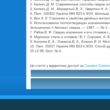
2.
Калеко Д. М.
Современные способы сварки алю
3.
Калеко Д. М., Моравский В. Э., Чвертко Н. А.
4.
Пат.
100452 Україна МКI B23 k 9/20. Шпилька 
5.
Вол А. Е.
Строение и свойства двойных металл
6.
Использование
теплоотводящих алюминиевых по
Зельниченко // Автомат. сварка. — 1987. — № 2.
7.
Рябов В. Ф.
Сварка алюминия и его сплавов с 
8.
Марочник
стали и сплавов / В. Г. Сорокин, А.
9.
Колачев Б. А., Ливанов В. А., Елагин В. И.
Мета
10.
Пат.
25037 Україна МКI B23 k 9/20. Спосіб д
25.12.98, Бюл. № 6.
Ця стаття у відкритому доступі за
Creative Common