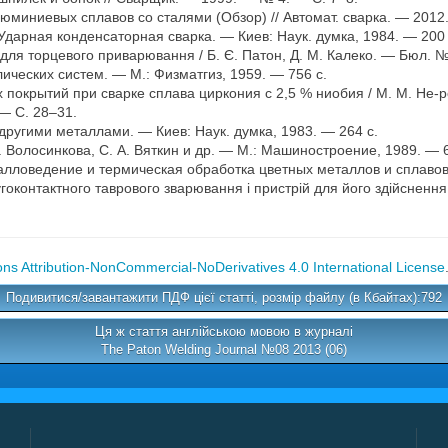
миниевых сплавов со сталями (Обзор) // Автомат. сварка. — 2012
Ударная конденсаторная сварка. — Киев: Наук. думка, 1984. — 200 
для торцевого приварювання / Б. Є. Патон, Д. М. Калеко. — Бюл. №
ических систем. — М.: Физматгиз, 1959. — 756 с.
крытий при сварке сплава циркония с 2,5 % ниобия / М. М. Не-роде
 — С. 28–31.
другими металлами. — Киев: Наук. думка, 1983. — 264 с.
 В. Волосинкова, С. А. Вяткин и др. — М.: Машиностроение, 1989. — 
лловедение и термическая обработка цветных металлов и сплавов.
угоконтактного таврового зварювання і пристрій для його здійснення
s Attribution-NonCommercial-NoDerivatives 4.0 International License
Подивитися/завантажити ПДФ цієї статті, розмір файлу (в Кбайтах):792
Ця ж стаття англійською мовою в журналі
The Paton Welding Journal №08 2013 (06)