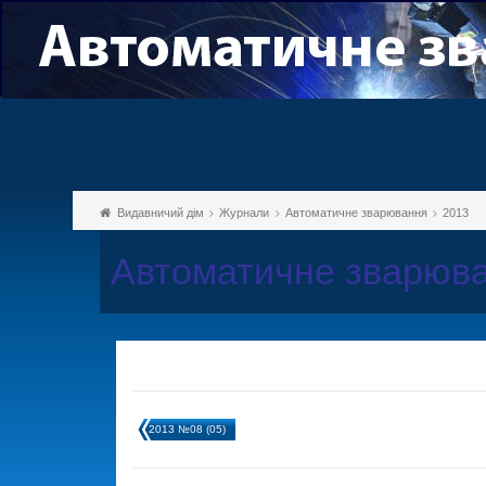
Видавничий дім
Журнали
Автоматичне зварювання
2013
Автоматичне зварюва
2013 №08 (05)