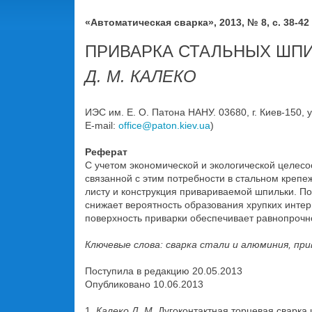
«Автоматическая сварка», 2013, № 8, с. 38-42
ПРИВАРКА СТАЛЬНЫХ ШП
Д. М. КАЛЕКО
ИЭС им. Е. О. Патона НАНУ. 03680, г. Киев-150, у
E-mail:
office@paton.kiev.ua
)
Реферат
С учетом экономической и экологической целес
связанной с этим потребности в стальном креп
листу и конструкция привариваемой шпильки. По
снижает вероятность образования хрупких инте
поверхность приварки обеспечивает равнопрочно
Ключевые слова: сварка стали и алюминия, пр
Поступила в редакцию 20.05.2013
Опубликовано 10.06.2013
1.
Калеко Д. М.
Дугоконтактная торцевая сварка 