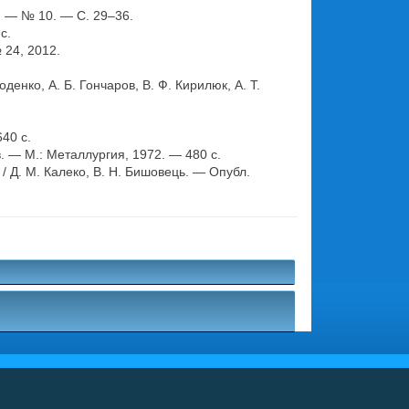
. — № 10. — С. 29–36.
с.
 24, 2012.
нко, А. Б. Гончаров, В. Ф. Кирилюк, А. Т.
640 с.
 — М.: Металлургия, 1972. — 480 с.
 / Д. М. Калеко, В. Н. Бишовець. — Опубл.
.