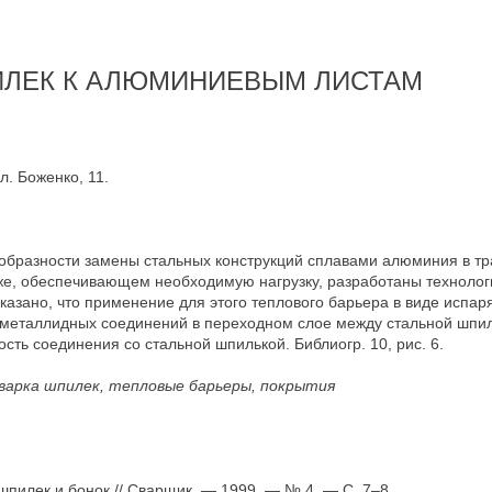
ИЛЕК К АЛЮМИНИЕВЫМ ЛИСТАМ
л. Боженко, 11.
ообразности замены стальных конструкций сплавами алюминия в т
еже, обеспечивающем необходимую нагрузку, разработаны техноло
казано, что применение для этого теплового барьера в виде испар
рметаллидных соединений в переходном слое между стальной шпи
сть соединения со стальной шпилькой. Библиогр. 10, рис. 6.
иварка шпилек, тепловые барьеры, покрытия
шпилек и бонок // Сварщик. — 1999. — № 4. — С. 7–8.