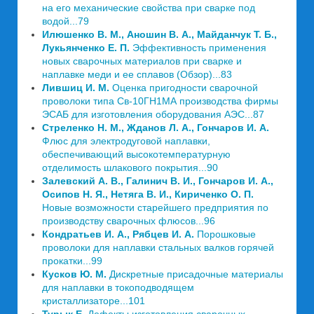
на его механические свойства при сварке под
водой...79
Илюшенко В. М., Аношин В. А., Майданчук Т. Б.,
Лукьянченко Е. П.
Эффективность применения
новых сварочных материалов при сварке и
наплавке меди и ее сплавов (Обзор)...83
Лившиц И. М.
Оценка пригодности сварочной
проволоки типа Св-10ГН1МА производства фирмы
ЭСАБ для изготовления оборудования АЭС...87
Стреленко Н. М., Жданов Л. А., Гончаров И. А.
Флюс для электродуговой наплавки,
обеспечивающий высокотемпературную
отделимость шлакового покрытия...90
Залевский А. В., Галинич В. И., Гончаров И. А.,
Осипов Н. Я., Нетяга В. И., Кириченко О. П.
Новые возможности старейшего предприятия по
производству сварочных флюсов...96
Кондратьев И. А., Рябцев И. А.
Порошковые
проволоки для наплавки стальных валков горячей
прокатки...99
Кусков Ю. М.
Дискретные присадочные материалы
для наплавки в токоподводящем
кристаллизаторе...101