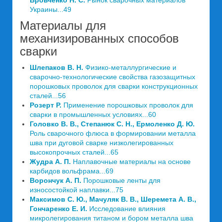
Бровченко Н. С.
Рынок сварочных материалов
Украины...49
Материалы для
механизированных способов
сварки
Шлепаков В. Н.
Физико-металлургические и
сварочно-технологические свойства газозащитных
порошковых проволок для сварки конструкционных
сталей...56
Розерт Р.
Применение порошковых проволок для
сварки в промышленных условиях...60
Головко В. В., Степанюк С. Н., Ермоленко Д. Ю.
Роль сварочного флюса в формировании металла
шва при дуговой сварке низколегированных
высокопрочных сталей...65
Жудра А. П.
Наплавочные материалы на основе
карбидов вольфрама...69
Ворончук А. П.
Порошковые ленты для
износостойкой наплавки...75
Максимов С. Ю., Мачуляк В. В., Шеремета А. В.,
Гончаренко Е. И.
Исследование влияния
микролегирования титаном и бором металла шва