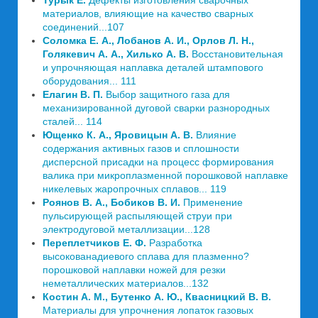
Турык Е.
Дефекты изготовления сварочных
материалов, влияющие на качество сварных
соединений...107
Соломка Е. А., Лобанов А. И., Орлов Л. Н.,
Голякевич А. А., Хилько А. В.
Восстановительная
и упрочняющая наплавка деталей штампового
оборудования... 111
Елагин В. П.
Выбор защитного газа для
механизированной дуговой сварки разнородных
сталей... 114
Ющенко К. А., Яровицын А. В.
Влияние
содержания активных газов и сплошности
дисперсной присадки на процесс формирования
валика при микроплазменной порошковой наплавке
никелевых жаропрочных сплавов... 119
Роянов В. А., Бобиков В. И.
Применение
пульсирующей распыляющей струи при
электродуговой металлизации...128
Переплетчиков Е. Ф.
Разработка
высокованадиевого сплава для плазменно?
порошковой наплавки ножей для резки
неметаллических материалов...132
Костин А. М., Бутенко А. Ю., Квасницкий В. В.
Материалы для упрочнения лопаток газовых