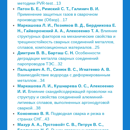
методики PVR-test...13
Патон Б. Е., Римский С. Т., Галинич В. И.
Применение защитных газов в сварочном
производстве (Обзор)...17
Маркашова Л. И., Позняков В. Д., Бердникова Е.
Н., Гайворонский А. А., Алексеенко Т. А.
Влияние
структурных факторов на механические свойства и
трещиностойкость сварных соединений металлов,
сплавов, композиционных материалов...25
Дмитрик В. В., Барташ С. Н.
Особенности
деградации металла сварных соединений
паропроводов ТЭС...32
Пальцевич А. П., Синюк В. С., Игнатенко А. В.
Взаимодействие водорода с деформированным
металлом...34
Маркашова Л. И., Кушнарева О. С., Алексеенко
И. И.
Влияние скандийсодержащей проволоки на
структуру и свойства соединений алюминий-
литиевых сплавов, выполненных аргонодуговой
сваркой...38
Кононенко В. Я.
Подводная сварка и резка в
странах СНГ...43
Мазур А. А., Пустовойт С. В., Петрук В. С.,