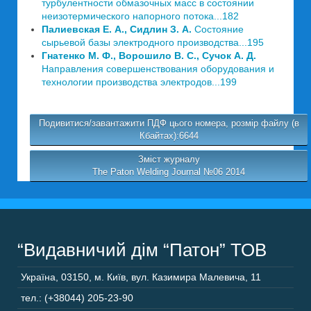
турбулентности обмазочных масс в состоянии
неизотермического напорного потока...182
Палиевская Е. А., Сидлин З. А.
Состояние
сырьевой базы электродного производства...195
Гнатенко М. Ф., Ворошило В. С., Сучок А. Д.
Направления совершенствования оборудования и
технологии производства электродов...199
Подивитися/завантажити ПДФ цього номера, розмір файлу (в
Кбайтах):6644
Зміст журналу
The Paton Welding Journal №06 2014
“Видавничий дім “Патон” ТОВ
Україна
,
03150
,
м. Київ,
вул. Казимира Малевича, 11
тел.: (+38044) 205-23-90