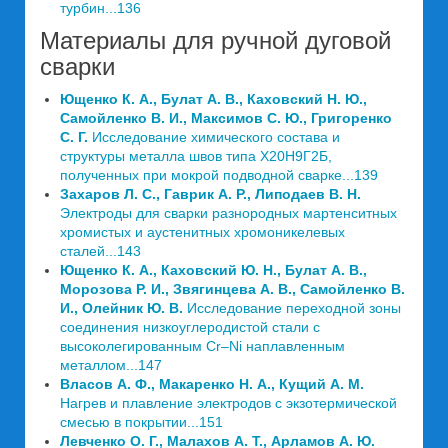
турбин...136
Материалы для ручной дуговой
сварки
Ющенко К. А., Булат А. В., Каховский Н. Ю.,
Самойленко В. И., Максимов С. Ю., Григоренко
С. Г.
Исследование химического состава и
структуры металла швов типа Х20Н9Г2Б,
полученных при мокрой подводной сварке...139
Захаров Л. С., Гаврик А. Р., Липодаев В. Н.
Электроды для сварки разнородных мартенситных
хромистых и аустенитных хромоникелевых
сталей...143
Ющенко К. А., Каховский Ю. Н., Булат А. В.,
Морозова Р. И., Звягинцева А. В., Самойленко В.
И., Олейник Ю. В.
Исследование переходной зоны
соединения низкоуглеродистой стали с
высоколегированным Cr–Ni наплавленным
металлом...147
Власов А. Ф., Макаренко Н. А., Кущий A. M.
Нагрев и плавление электродов с экзотермической
смесью в покрытии...151
Левченко О. Г., Малахов А. Т., Арламов А. Ю.