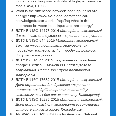
industrial cracking susceptibility of high-performance
steels.
Ibid
, 61–65.
What is the difference between heat input and arc
energy? http://www.twi-global.com/technical-
knowledge/faqs/material-faqs/faq-what-is-the-
difference-between-heat-input-and-arc-energy/.
ДСТУ EN ISO 14175:2014
Матеріали зварювальні
.
Захисні гази для дугового зварювання та різання
.
ДСТУ EN ІSO 544:2015
Матеріали зварювальні.
Технічні умови постачання зварювальних
присадних матеріалів. Тип продукції, розміри,
допуски і маркування
.
ДСТУ ISO 14344:2015
Зварювання і споріднені
процеси. Флюси і захисні гази для дугового
зварювання. Настанови щодо постачання
матеріалів
.
ДСТУ EN ISO 17632:2015
Матеріали зварювальні.
Дріт порошковий для дугового зварювання
нелегованих і дрібнозернистих сталей у
захисному газі і без захисного газу. Класифікація
.
ДСТУ EN ISO 18276:2015
Матеріали зварювальні.
Дріт порошковий для зварювання високоміцних
сталей в захисних газах. Класифікація
.
ANSI/AWS A4.3-93 (R2006) An American National