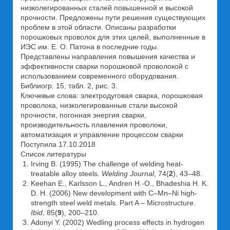
низколегированных сталей повышенной и высокой
прочности. Предложены пути решения существующих
проблем в этой области. Описаны разработки
порошковых проволок для этих целей, выполненные в
ИЭС им. Е. О. Патона в последние годы.
Представлены направления повышения качества и
эффективности сварки порошковой проволокой с
использованием современного оборудования.
Библиогр. 15, табл. 2, рис. 3.
Ключевые слова: электродуговая сварка, порошковая
проволока, низколегированные стали высокой
прочности, погонная энергия сварки,
производительность плавления проволоки,
автоматизация и управление процессом сварки
Поступила 17.10.2018
Список литературы
Irving B. (1995) The challenge of welding heat-
treatable alloy steels.
Welding Journal
, 74(
2
), 43–48.
Keehan E., Karlsson L., Andren H.-O., Bhadeshia H. K.
D. H. (2006) New development with C–Mn–Ni high-
strength steel weld metals. Part A – Microstructure.
Ibid
, 85(
9
), 200–210.
Adonyi Y. (2002) Wedling process effects in hydrogen