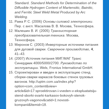
Standard.
Standard Methods for Determination of the
Diffusible Hydrogen Content of Martensitic, Bainitic,
and Ferritic Steel Weld Metal Produced by Arc
Welding
.
Рама Р. С. (2006)
Основы силовой электроники
.
Пер. с англ. Масалова В. В. Москва, Техносфера.
Малешин В. И. (2005)
Транзисторная
преобразовательная техника
. Москва,
Техносфера.
Миронов С. (2003) Инверторные источники питания
для дуговой сварки.
Сварочное производство
,
4
,
41–43.
(2007) Источник питания МИГ/МАГ Транс
Синерджик 4000/5000/2700.
Руководство по
эксплуатации
. Wels, Fronius International GmbH.
Спроектирован и введен в эксплуатацию стенд
сборки-сварки каркасов боковых стенок грузовых
вагонов. http://uptm.com.ua/index.php?
option=com_content&view=
article&id=17:sproektirovan-i-vveden-v-ekspluatatsiju-
stend-sborki-svarki-karkasov-bokovyh-stenok-
gruzovyh-vagonov&catid=1:novosti-
kompanii&Itemid=18.