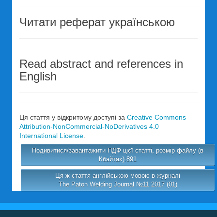
Читати реферат українською
Read abstract and references in
English
Ця стаття у відкритому доступі за
Creative Commons
Attribution-NonCommercial-NoDerivatives 4.0
International License
.
Подивитися/завантажити ПДФ цієї статті, розмір файлу (в
Кбайтах):891
Ця ж стаття англійською мовою в журналі
The Paton Welding Journal №11 2017 (01)