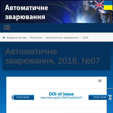
Видавничий дім
Журнали
Автоматичне зварювання
2018
Автоматичне
зварювання, 2018, №07
DOI of Issue
2018 №06
2018 №08
https://doi.org/10.15407/as2018.07