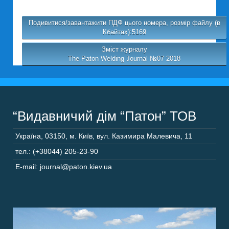
Подивитися/завантажити ПДФ цього номера, розмір файлу (в
Кбайтах):5169
Зміст журналу
The Paton Welding Journal №07 2018
“Видавничий дім “Патон” ТОВ
Україна
,
03150
,
м. Київ,
вул. Казимира Малевича, 11
тел.: (+38044) 205-23-90
E-mail: journal@paton.kiev.ua