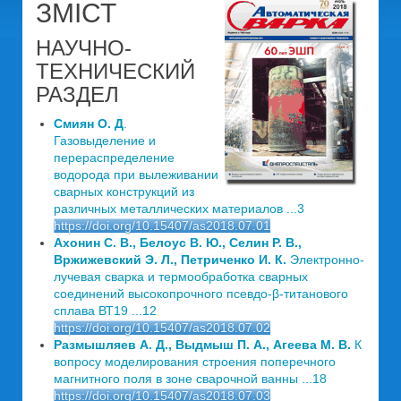
ЗМІСТ
НАУЧНО-
ТЕХНИЧЕСКИЙ
РАЗДЕЛ
Смиян О. Д
.
Газовыделение и
перераспределение
водорода при вылеживании
сварных конструкций из
различных металлических материалов ...3
https://doi.org/10.15407/as2018.07.01
Ахонин С. В., Белоус В. Ю., Селин Р. В.,
Вржижевский Э. Л., Петриченко И. К.
Электронно-
лучевая сварка и термообработка сварных
соединений высокопрочного псевдо-β-титанового
сплава ВТ19 ...12
https://doi.org/10.15407/as2018.07.02
Размышляев А. Д., Выдмыш П. А., Агеева М. В.
К
вопросу моделирования строения поперечного
магнитного поля в зоне сварочной ванны ...18
https://doi.org/10.15407/as2018.07.03