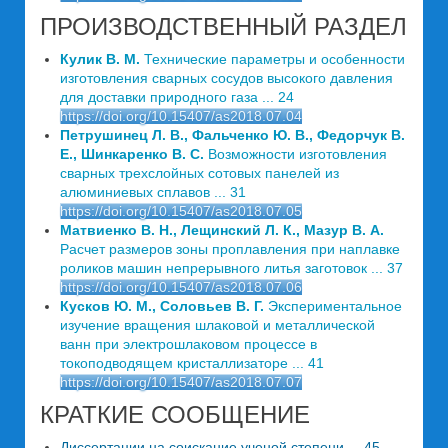
ПРОИЗВОДСТВЕННЫЙ РАЗДЕЛ
Кулик В. М.
Технические параметры и особенности
изготовления сварных сосудов высокого давления
для доставки природного газа ... 24
https://doi.org/10.15407/as2018.07.04
Петрушинец Л. В., Фальченко Ю. В., Федорчук В.
Е., Шинкаренко В. С.
Возможности изготовления
сварных трехслойных сотовых панелей из
алюминиевых сплавов ... 31
https://doi.org/10.15407/as2018.07.05
Матвиенко В. Н., Лещинский Л. К., Мазур В. А.
Расчет размеров зоны проплавления при наплавке
роликов машин непрерывного литья заготовок ... 37
https://doi.org/10.15407/as2018.07.06
Кусков Ю. М., Соловьев В. Г.
Экспериментальное
изучение вращения шлаковой и металлической
ванн при электрошлаковом процессе в
токоподводящем кристаллизаторе ... 41
https://doi.org/10.15407/as2018.07.07
КРАТКИЕ СООБЩЕНИЕ
Диссертации на соискание ученой степени ... 45