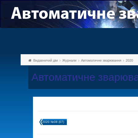
Видавничий дім
Журнали
Автоматичне зварювання
2020
Автоматичне зварюва
2020 №08 (07)