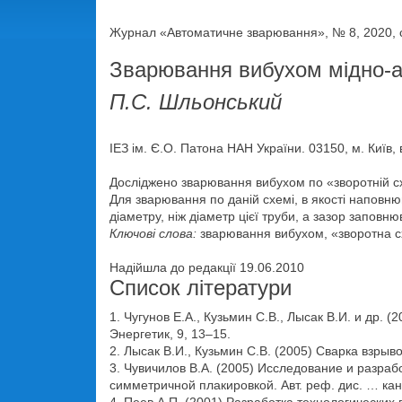
Журнал «Автоматичне зварювання», № 8, 2020, с
Зварювання вибухом мідно-а
П.С. Шльонський
ІЕЗ ім. Є.О. Патона НАН України. 03150, м. Київ, 
Досліджено зварювання вибухом по «зворотній схе
Для зварювання по даній схемі, в якості наповн
діаметру, ніж діаметр цієї труби, а зазор заповню
Ключові слова:
зварювання вибухом, «зворотна сх
Надійшла до редакції 19.06.2010
Список літератури
1. Чугунов Е.А., Кузьмин С.В., Лысак В.И. и д
Энергетик, 9, 13–15.
2. Лысак В.И., Кузьмин С.В. (2005) Сварка взры
3. Чувичилов В.А. (2005) Исследование и разра
симметричной плакировкой. Авт. реф. дис. … канд