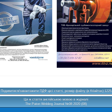
Подивитися/завантажити ПДФ цієї статті, розмір файлу (в Кбайтах):1225
Ця ж стаття англійською мовою в журналі
The Paton Welding Journal №08 2020 (08)