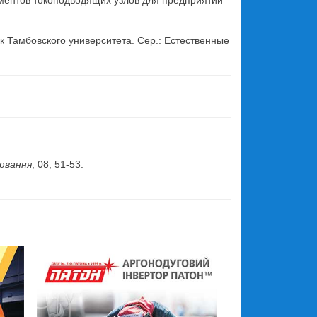
ементов токоподводящих узлов для предприятий
ик Тамбовского университета. Сер.: Естественные
.
ювання
, 08, 51-53.