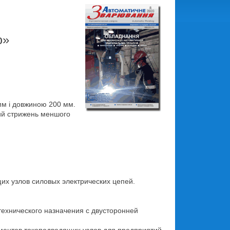
ю»
 мм і довжиною 200 мм.
вий стрижень меншого
щих узлов силовых электрических цепей.
технического назначения с двусторонней