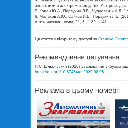
4. Пеев А.П. (2001) Разработка технологическ
энергетики и электрометаллургии. Авт. реф. дис. 
5. Конон Ю.А., Первухин Л.Б., Чудновский А.Д. 
6. Малахов А.Ю., Сайков И.В., Первухин Л.Б. (2
и технические науки, 21, 3, 1139–1141.
Ця стаття у відкритому доступі за
Creative Common
Рекомендоване цитування
П.С. Шльонський (2020) Зварювання вибухом мі
https://doi.org/10.37434/as2020.08.08
Реклама в цьому номері: