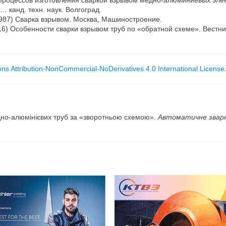
их процессов изготовления сваркой взрывом медно-алюминиевых эл
… канд. техн. наук. Волгоград.
(1987) Сварка взрывом. Москва, Машиностроение.
016) Особенности сварки взрывом труб по «обратной схеме». Вестн
s Attribution-NonCommercial-NoDerivatives 4.0 International License
дно-алюмінієвих труб за «зворотньою схемою».
Автоматичне звар