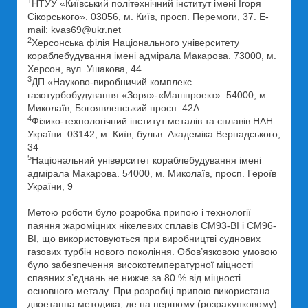
1
НТУУ «Київський політехнічний інститут імені Ігоря
Сікорського». 03056, м. Київ, просп. Перемоги, 37. E-
mail: kvas69@ukr.net
2
Херсонська філія Національного університету
кораблебудування імені адмірала Макарова. 73000, м.
Херсон, вул. Ушакова, 44
3
ДП «Науково-виробничий комплекс
газотурбобудування «Зоря»-«Машпроект». 54000, м.
Миколаїв, Богоявленський просп. 42А
4
Фізико-технологічний інститут металів та сплавів НАН
України. 03142, м. Київ, бульв. Академіка Вернадського,
34
5
Національний університет кораблебудування імені
адмірала Макарова. 54000, м. Миколаїв, просп. Героїв
України, 9
Метою роботи було розробка припою і технології
паяння жароміцних нікелевих сплавів СМ93-ВІ і СМ96-
ВІ, що використовуються при виробництві суднових
газових турбін нового покоління. Обов’язковою умовою
було забезпечення високотемпературної міцності
спаяних з’єднань не нижче за 80 % від міцності
основного металу. При розробці припою використана
двоетапна методика, де на першому (розрахунковому)