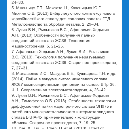
24–30.
5. Мяльниця Г.П., Максюта І.І., Квасницька Ю.Г.,
Михнян О.В. (2013) Вибір легуючого комплексу нового
корозійностійкого сплаву для соплових лопаток ГТД.
Металознавство та обробка металів, 2, 29–34.
6. Лукин В.И., Рыльников В.С., Афанасьев-Ходыкин
А.Н. (2010) Особенности получения паяных
соединений из сплава ЖС36. Технология
машиностроения, 5, 21–25.
7. Афанасьев-Ходыкин А.Н., Лукин В.И., Рыльников
В.С. (2010). Технология получения неразъемных
соединений из сплава ЖС36. Сварочное производство,
7, 27–31.
8. Малашенко И.С., Мазурак В.Е., Кушнарева Т.Н. и др.
(2014). Пайка в вакууме литого никелевого сплава
ЖС6У композиционными припоями на основе ВПр-36.
Ч. 1. Современная электрометаллургия, 4, 26–42.
9. Лукин В.И., Рыльников B.C., Афанасьев-Ходыкин
А.Н., Тимофеева О.Б. (2013). Особенности технологии
диффузионной пайки жаропрочного сплава ЭП975 и
литейного монокристаллического интерметаллидного
сплава ВКНА-4У применительно к конструкции
«Блиск». Сварочное производство, 7, 19–25.
10. Yue, X., Liu, F., Chen, H. et al. (2018). Effect of