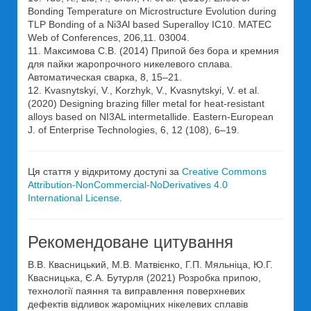
Bonding Temperature on Microstructure Evolution during
TLP Bonding of a Ni3Al based Superalloy IC10. MATEC
Web of Conferences, 206,11. 03004.
11. Максимова С.В. (2014) Припой без бора и кремния
для пайки жаропрочного никелевого сплава.
Автоматическая сварка, 8, 15–21.
12. Kvasnytskyi, V., Korzhyk, V., Kvasnytskyi, V. et al.
(2020) Designing brazing filler metal for heat-resistant
alloys based on NI3AL intermetallide. Eastern-European
J. of Enterprise Technologies, 6, 12 (108), 6–19.
Ця стаття у відкритому доступі за
Creative Commons
Attribution-NonCommercial-NoDerivatives 4.0
International License
.
Рекомендоване цитування
В.В. Квасницький, М.В. Матвієнко, Г.П. Мяльніца, Ю.Г.
Квасницька, Є.А. Бутурля (2021) Розробка припою,
технології паяння та виправлення поверхневих
дефектів відливок жароміцних нікелевих сплавів