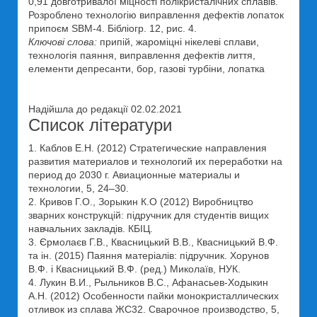
0,91 довготривалої міцності полікристалічних сплавів.
Розроблено технологію виправлення дефектів лопаток
припоєм SBM-4. Бібліогр. 12, рис. 4.
Ключові слова:
припій, жароміцні нікелеві сплави,
технологія паяння, виправлення дефектів лиття,
елементи депресанти, бор, газові турбіни, лопатка
Надійшла до редакції 02.02.2021
Список літератури
1. Каблов Е.Н. (2012) Стратегические направления
развития материалов и технологий их переработки на
период до 2030 г. Авиационные материалы и
технологии, 5, 24–30.
2. Кривов Г.О., Зорыкин К.О (2012) Виробництво
зварних конструкцій: підручник для студентів вищих
навчальних закладів. КБІЦ.
3. Єрмолаєв Г.В., Квасницький В.В., Квасницький В.Ф.
та ін. (2015) Паяння матеріалів: підручник. Хорунов
В.Ф. і Квасницький В.Ф. (ред.) Миколаїв, НУК.
4. Лукин В.И., Рыльников В.С., Афанасьев-Ходыкин
А.Н. (2012) Особенности пайки монокристаллических
отливок из сплава ЖС32. Сварочное производство, 5,