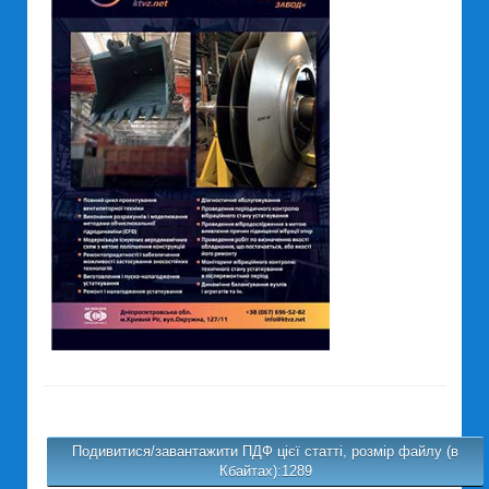
Подивитися/завантажити ПДФ цієї статті, розмір файлу (в
Кбайтах):1289