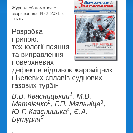
Журнал «Автоматичне
зварювання», № 2, 2021, с.
10-16
Розробка
припою,
технології паяння
та виправлення
поверхневих
дефектів відливок жароміцних
нікелевих сплавів суднових
газових турбін
1
В.В. Квасницький
, М.В.
2
3
Матвієнко
, Г.П. Мяльніца
,
4
Ю.Г. Квасницька
, Є.А.
5
Бутурля