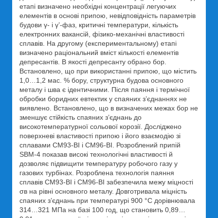
етапі визначено необхідні концентрації легуючих
елементів в основі припою, невідповідність параметрів
будови γ- і γ’-фаз, критичні температури, кількість
електронних вакансій, фізико-механічні властивості
сплавів. На другому (експериментальному) етапі
визначено раціональний вміст кількості елементів
депресантів. В якості депресанту обрано бор.
Встановлено, що при використанні припою, що містить
1,0…1,2 мас. % бору, структурна будова основного
металу і шва є ідентичними. Після паяння і термічної
обробки боридних евтектик у спаяних з’єднаннях не
виявлено. Встановлено, що в визначених межах бор не
зменшує стійкість спаяних з’єднань до
високотемпературної сольової корозії. Досліджено
поверхневі властивості припою і його взаємодію зі
сплавами СМ93-ВІ і СМ96-ВІ. Розроблений припій
SBM-4 показав високі технологічні властивості й
дозволяє підвищити температуру робочого газу у
газових турбінах. Розроблена технологія паяння
сплавів СМ93-ВІ і СМ96-ВІ забезпечила межу міцності
σв на рівні основного металу. Довготривала міцність
спаяних з’єднань при температурі 900 °С дорівнювала
314…321 МПа на базі 100 год, що становить 0,89…