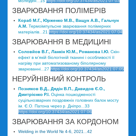
молібден...15
https://doi.org/10.37434/as2021.07.03
ЗВАРЮВАННЯ ПОЛІМЕРІВ
Кораб М.Г., Юрженко М.В., Ващук А.В., Гальчун
А.М.
Термоімпульсне зварювання полімерних
матеріалів...21
https://doi.org/10.37434/as2021.07.04
ЗВАРЮВАННЯ В МЕДИЦИНІ
Соловйов В.Г., Ланкін Ю.М., Романова І.Ю.
Скін-
ефект в м’якій біологічній тканині і особливості її
нагріву при автоматизованому біполярному
зварюванні...27
https://doi.org/10.37434/as2021.07.05
НЕРУЙНІВНИЙ КОНТРОЛЬ
Позняков В.Д., Дядін В.П., Давидов Є.О.,
Дмитрієнко Р.І.
Оцінка пошкодженості
суцільнозварних поздовжніх головних балок мосту
ім. Є.О. Патона через р. Дніпро...33
https://doi.org/10.37434/as2021.07.06
ЗВАРЮВАННЯ ЗА КОРДОНОМ
Welding in the World № 4-6, 2021...42