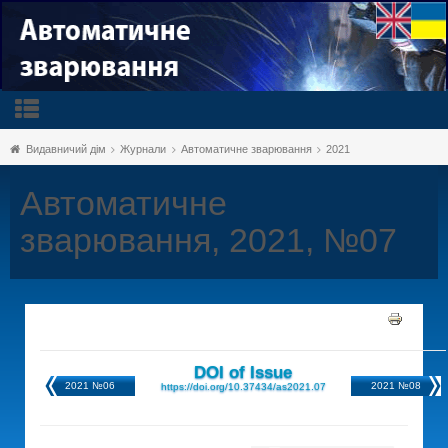
Видавничий дім
Журнали
Автоматичне зварювання
2021
Автоматичне
зварювання, 2021, №07
DOI of Issue
2021 №06
2021 №08
https://doi.org/10.37434/as2021.07