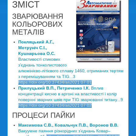
ЗМІСТ
ЗВАРЮВАННЯ
КОЛЬОРОВИХ
МЕТАЛІВ
Покляцький А.Г.,
Мотруніч С.І.,
Кушнарьова О.С.
Властивості стикових
з’єднань тонколистового
алюмінієво-літієвого сплаву 1460, отриманих тертям
з перемішуванням та TIG...3
https://doi.org/10.37434/as2021.07.01
Прилуцький В.П., Петриченко І.К.
Вплив
концентрації кисню в аргоні на властивості і колір
поверхні зварних швів при TIG зварюванні титану...9
https://doi.org/10.37434/as2021.07.02
ПРОЦЕСИ ПАЙКИ
Максимова С.В., Ковальчук П.В., Воронов В.В.
Вакуумне паяння різнорідних з’єднань Ковар–