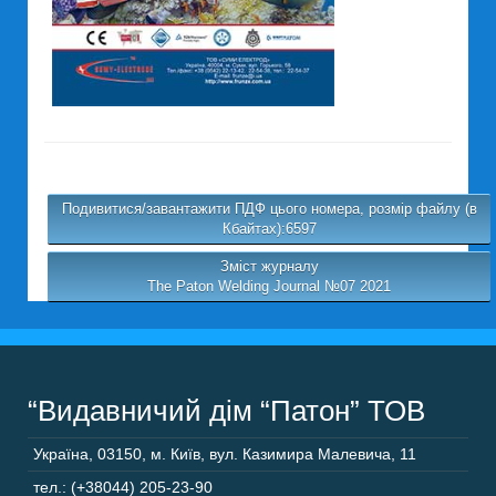
Подивитися/завантажити ПДФ цього номера, розмір файлу (в
Кбайтах):6597
Зміст журналу
The Paton Welding Journal №07 2021
“Видавничий дім “Патон” ТОВ
Україна
,
03150
,
м. Київ,
вул. Казимира Малевича, 11
тел.: (+38044) 205-23-90