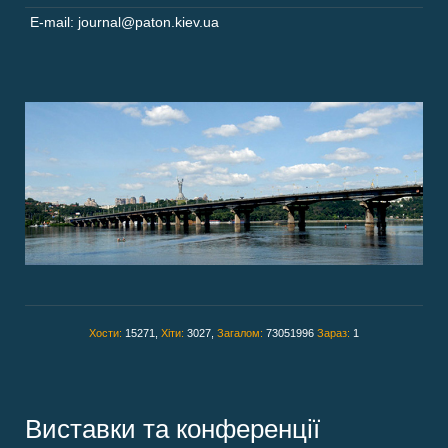
E-mail: journal@paton.kiev.ua
Хости:
15271,
Хіти:
3027,
Загалом:
73051996
Зараз:
1
Виставки та конференції