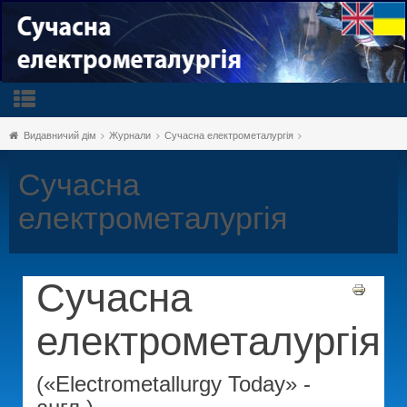
Видавничий дім
Журнали
Сучасна електрометалургія
Сучасна
електрометалургія
Сучасна
електрометалургія
(«Electrometallurgy Today» -