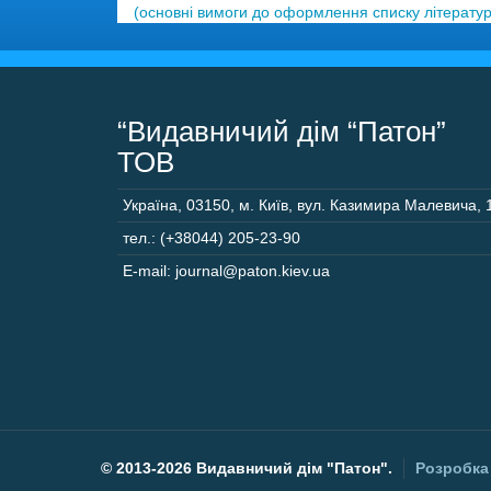
(основні вимоги до оформлення списку літератур
“Видавничий дім “Патон”
ТОВ
Україна
,
03150
,
м. Київ,
вул. Казимира Малевича, 
тел.: (+38044) 205-23-90
E-mail: journal@paton.kiev.ua
©
2013-2026 Видавничий дім "Патон".
Розробка