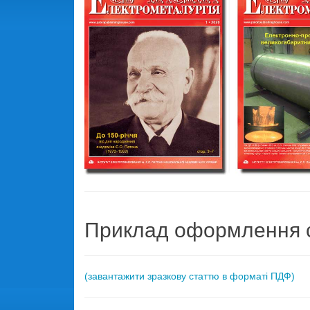
Приклад оформлення с
(завантажити зразкову статтю в форматі ПДФ)