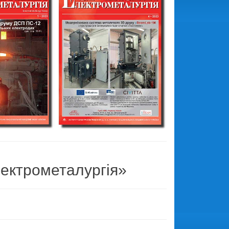
ектрометалургія»