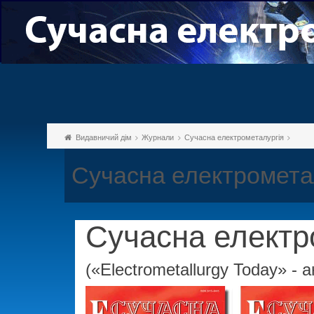
Видавничий дім
Журнали
Сучасна електрометалургія
Сучасна електромета
Сучасна електр
(«Electrometallurgy Today» - а