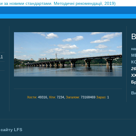
и за новими стандартами. Методичні рекомендації, 2019)
В
на
М
11
К
26
X
Бр
Ви
Хости:
49316,
Хіти:
7234,
Загалом:
73168469
Зараз:
1
 сайту
LFS