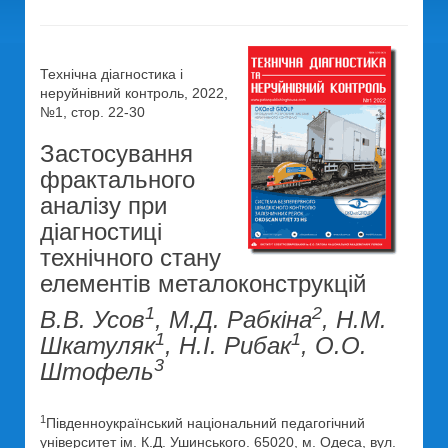
Технічна діагностика і
неруйнівний контроль, 2022,
№1, стор. 22-30
Застосування
фрактального
аналізу при
діагностиці
технічного стану
елементів металоконструкцій
1
2
В.В. Усов
, М.Д. Рабкіна
, Н.М.
1
1
Шкатуляк
, Н.І. Рибак
, О.О.
3
Штофель
1
Південноукраїнський національний педагогічний
університет ім. К.Д. Ушинського. 65020, м. Одеса, вул.