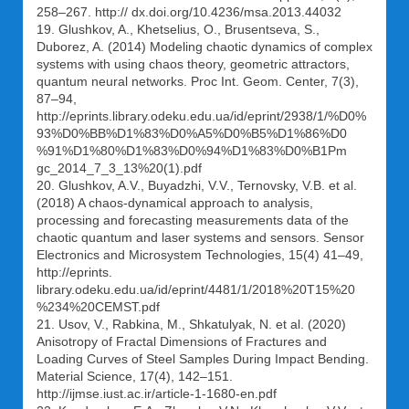
258–267. http:// dx.doi.org/10.4236/msa.2013.44032
19. Glushkov, A., Khetselius, O., Brusentseva, S.,
Duborez, A. (2014) Modeling chaotic dynamics of complex
systems with using chaos theory, geometric attractors,
quantum neural networks. Proc Int. Geom. Center, 7(3),
87–94,
http://eprints.library.odeku.edu.ua/id/eprint/2938/1/%D0%
93%D0%BB%D1%83%D0%A5%D0%B5%D1%86%D0
%91%D1%80%D1%83%D0%94%D1%83%D0%B1Pm
gc_2014_7_3_13%20(1).pdf
20. Glushkov, A.V., Buyadzhi, V.V., Ternovsky, V.B. et al.
(2018) A chaos-dynamical approach to analysis,
processing and forecasting measurements data of the
chaotic quantum and laser systems and sensors. Sensor
Electronics and Мicrosystem Technologies, 15(4) 41–49,
http://eprints.
library.odeku.edu.ua/id/eprint/4481/1/2018%20T15%20
%234%20CEMST.pdf
21. Usov, V., Rabkina, M., Shkatulyak, N. et al. (2020)
Anisotropy of Fractal Dimensions of Fractures and
Loading Curves of Steel Samples During Impact Bending.
Material Science, 17(4), 142–151.
http://ijmse.iust.ac.ir/article-1-1680-en.pdf