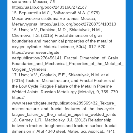
металлов. Москва, ИЛ.
https://ua1lib.org/book/2433166/2721d7
15. Бернштейн М.Л., Займовский М.А. (1979)
Механические свойства металлов. Москва,
Металлургия. https://ua1lib. org/book/2720875/410310
16. Usov, V.V., Rabkina, M.D., Shkatulyak, N.M.,
Cherneva, T.S. (2015) Fractal dimension of grain
boundaries and mechanical properties of the metal of
oxygen cylinder. Material science, 50(4), 612–620.
https://www.researchgate.
net/publication/276456141_Fractal_Dimension_of_Grain_
Boundaries_and_Mechanical_Properties_of_the_Metal_of_
Oxygen_Cylinders
17. Usov, V.V., Gopkalo, E.E., Shkatulyak, N.M. et al.
(2015) Texture, Microstructure, and Fractal Features of
the Low Cycle Fatigue Failure of the Metal in Pipeline
Welded Joints. Russian Metallurgy (Metally), 9, 759–770.
https://
www.researchgate.net/publication/289569432_Texture_
microstructure_and_fractal_features_of_the_low-cycle_
fatigue_failure_of_the_metal_in_pipeline_welded_joints
18. Carney, L.R., Mecholsky, J.J. (2013) Relationship
between fracture toughness and fracture surface fractal
dimension in AISI 4340 steel. Mater. Sci. Applicat., 4(4),