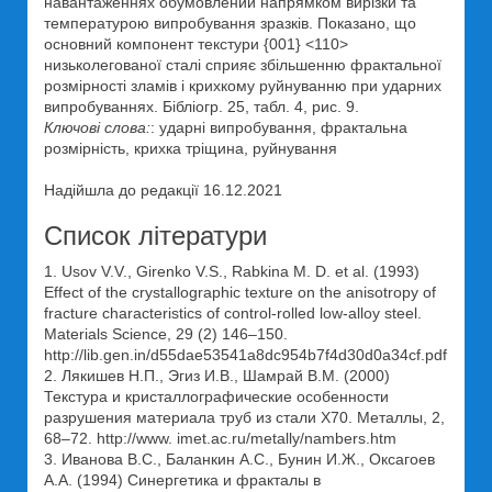
навантаженнях обумовлений напрямком вирізки та
температурою випробування зразків. Показано, що
основний компонент текстури {001} <110>
низьколегованої сталі сприяє збільшенню фрактальної
розмірності зламів і крихкому руйнуванню при ударних
випробуваннях. Бібліогр. 25, табл. 4, рис. 9.
Ключові слова:
: ударні випробування, фрактальна
розмірність, крихка тріщина, руйнування
Надійшла до редакції 16.12.2021
Список літератури
1. Usov V.V., Girenko V.S., Rabkina M. D. et al. (1993)
Effect of the crystallographic texture on the anisotropy of
fracture characteristics of control-rolled low-alloy steel.
Materials Science, 29 (2) 146–150.
http://lib.gen.in/d55dae53541a8dc954b7f4d30d0a34cf.pdf
2. Лякишев Н.П., Эгиз И.В., Шамрай В.М. (2000)
Текстура и кристаллографические особенности
разрушения материала труб из стали Х70. Металлы, 2,
68–72. http://www. imet.ac.ru/metally/nambers.htm
3. Иванова В.С., Баланкин А.С., Бунин И.Ж., Оксагоев
А.А. (1994) Синергетика и фракталы в