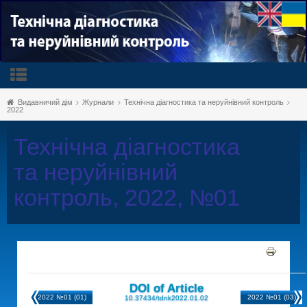
Видавничий дім
Журнали
Технічна діагностика та неруйнівний контроль
2022
Технічна діагностика
та неруйнівний
контроль, 2022, №01
DOI of Article
2022 №01 (01)
2022 №01 (03)
10.37434/tdnk2022.01.02