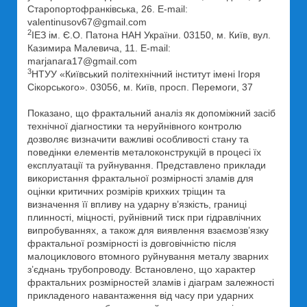
Старопортофранківська, 26. E-mail:
valentinusov67@gmail.com
2
ІЕЗ ім. Є.О. Патона НАН України. 03150, м. Київ, вул.
Казимира Малевича, 11. E-mail:
marjanara17@gmail.com
3
НТУУ «Київський політехнічний інститут імені Ігоря
Сікорського». 03056, м. Київ, просп. Перемоги, 37
Показано, що фрактальний аналіз як допоміжний засіб
технічної діагностики та неруйнівного контролю
дозволяє визначити важливі особливості стану та
поведінки елементів металоконструкцій в процесі їх
експлуатації та руйнування. Представлено приклади
використання фрактальної розмірності зламів для
оцінки критичних розмірів крихких тріщин та
визначення її впливу на ударну в’язкість, границі
плинності, міцності, руйнівний тиск при гідравлічних
випробуваннях, а також для виявлення взаємозв’язку
фрактальної розмірності із довговічністю після
малоциклового втомного руйнування металу зварних
з’єднань трубопроводу. Встановлено, що характер
фрактальних розмірностей зламів і діаграм залежності
прикладеного навантаження від часу при ударних