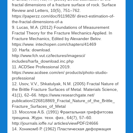
fractal dimensions of a fracture surface of rock. Surface
Review and Letters, 10(5), 751–762.
https://paperzz.com/doc/9119828/ direct-estimation-of-
the-fractal-dimensions-of-a
9. Lucas, M.A. (2012) Foundations of Measurement
Fractal Theory for the Fracture Mechanics Applied. In
Fracture Mechanics, Edited by Alexander Belov.
https://www. intechopen.com/chapters/41469
10. Harfa: download.
http://www.fch.vut.cz/lectures/imagesci/
includes/harfa_download.inc.php
11. ACDSee Professional 2019.
https://www.acdsee.com/en/ products/photo-studio-
professional
12. Usov, V.V., Shkatulyak, N.M. (2005) Fractal Nature of
the Brittle Fracture Surfaces of Metal. Materials Science,
41(1), 62–66. https://www.researchgate.net/
publication/226818869_Fractal_Nature_of_the_Brittle_
Fracture_Surfaces_of_Metal
13. Мосолов А.Б. (1991) Фрактальная гриффитсова
трещина. Журн. техн. физ., 64(7), 57–60.
http://journals.ioffe.ru/ articles/viewPDF/24666
14. Хоникомб Р. (1962) Пластическая деформация