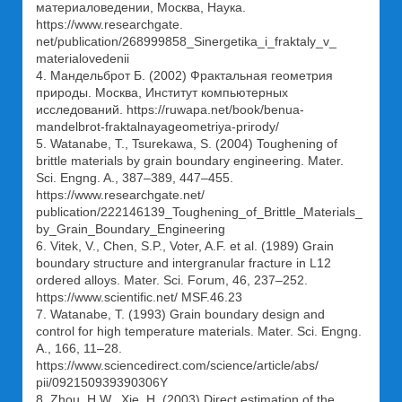
материаловедении, Москва, Наука.
https://www.researchgate.
net/publication/268999858_Sinergetika_i_fraktaly_v_
materialovedenii
4. Мандельброт Б. (2002) Фрактальная геометрия
природы. Москва, Институт компьютерных
исследований. https://ruwapa.net/book/benua-
mandelbrot-fraktalnayageometriya-prirody/
5. Watanabe, T., Tsurekawa, S. (2004) Toughening of
brittle materials by grain boundary engineering. Mater.
Sci. Engng. A., 387–389, 447–455.
https://www.researchgate.net/
publication/222146139_Toughening_of_Brittle_Materials_
by_Grain_Boundary_Engineering
6. Vitek, V., Chen, S.P., Voter, A.F. et al. (1989) Grain
boundary structure and intergranular fracture in L12
ordered alloys. Mater. Sci. Forum, 46, 237–252.
https://www.scientific.net/ MSF.46.23
7. Watanabe, T. (1993) Grain boundary design and
control for high temperature materials. Mater. Sci. Engng.
A., 166, 11–28.
https://www.sciencedirect.com/science/article/abs/
pii/092150939390306Y
8. Zhou, H.W., Xie, H. (2003) Direct estimation of the