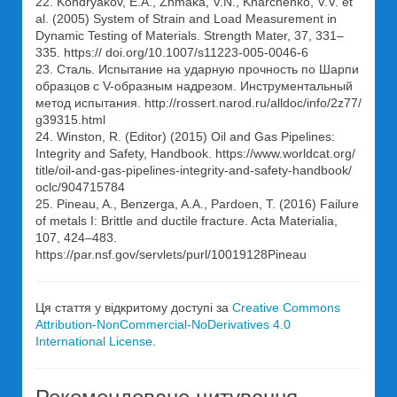
22. Kondryakov, E.A., Zhmaka, V.N., Kharchenko, V.V. et
al. (2005) System of Strain and Load Measurement in
Dynamic Testing of Materials. Strength Mater, 37, 331–
335. https:// doi.org/10.1007/s11223-005-0046-6
23. Сталь. Испытание на ударную прочность по Шарпи
образцов с V-образным надрезом. Инструментальный
метод испытания. http://rossert.narod.ru/alldoc/info/2z77/
g39315.html
24. Winston, R. (Editor) (2015) Oil and Gas Pipelines:
Integrity and Safety, Handbook. https://www.worldcat.org/
title/oil-and-gas-pipelines-integrity-and-safety-handbook/
oclc/904715784
25. Pineau, A., Benzerga, A.A., Pardoen, T. (2016) Failure
of metals I: Brittle and ductile fracture. Acta Materialia,
107, 424–483.
https://par.nsf.gov/servlets/purl/10019128Pineau
Ця стаття у відкритому доступі за
Creative Commons
Attribution-NonCommercial-NoDerivatives 4.0
International License
.