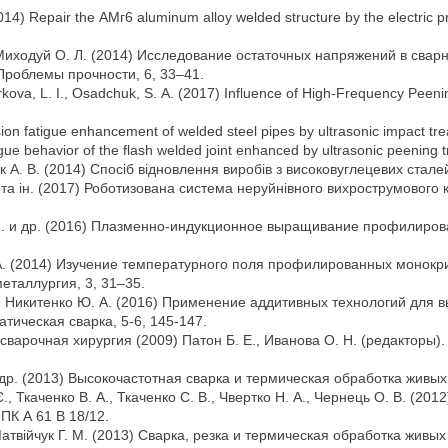
014) Repair the АМг6 aluminum alloy welded structure by the electric
., Миходуй О. Л. (2014) Исследование остаточных напряжений в св
роблемы прочности, 6, 33–41.
Nyrkova, L. I., Osadchuk, S. А. (2017) Influence of High-Frequency Peen
on fatigue enhancement of welded steel pipes by ultrasonic impact trea
igue behavior of the flash welded joint enhanced by ultrasonic peening 
к А. В. (2014) Спосіб відновлення виробів з високовуглецевих сталей
Г. та ін. (2017) Роботизована система неруйнівного вихрострумового
Г. М. и др. (2016) Плазменно-индукционное выращивание профилиро
Ю. А. (2014) Изучение температурного поля профилированных моно
таллургия, 3, 31–35.
 Н., Никитенко Ю. А. (2016) Применение аддитивных технологий д
ическая сварка, 5-6, 145-147.
варочная хирургия (2009) Патон Б. Е., Иванова О. Н. (редакторы)
и др. (2013) Высокочастотная сварка и термическая обработка живых т
Є., Ткаченко В. А., Ткаченко С. В., Чвертко Н. А., Чернець О. В. (2
ПК А 61 В 18/12.
 Матвійчук Г. М. (2013) Сварка, резка и термическая обработка живы