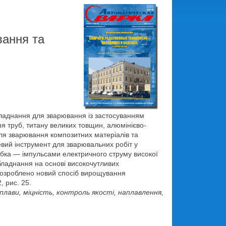
вання та
бладнання для зварювання із застосуванням
я труб, титану великих товщин, алюмінієво-
для зварювання композитних матеріалів та
евий інструмент для зварювальних робіт у
обка — імпульсами електричного струму високої
бладнання на основі високочутливих
 Розроблено новий спосіб вирощування
, рис. 25.
лави, міцність, контроль якості, наплавлення,