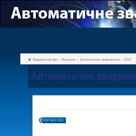
Видавничий дім
Журнали
Автоматичне зварювання
2018
Автоматичне зварюва
2018 №12 (16)