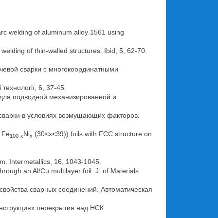
arc welding of aluminum alloy 1561 using
lding of thin-walled structures. Ibid, 5, 62-70.
лучевой сварки с многокоординатными
і технології, 6, 37-45.
ия для подводной механизированной и
й сварки в условиях возмущающих факторов.
d Fe
Ni
(30<x<39)) foils with FCC structure on
100-x
x
em. Intermetallics, 16, 1043-1045.
ough an Al/Cu multilayer foil. J. of Materials
и свойства сварных соединений. Автоматическая
конструкциях перекрытия над НСК