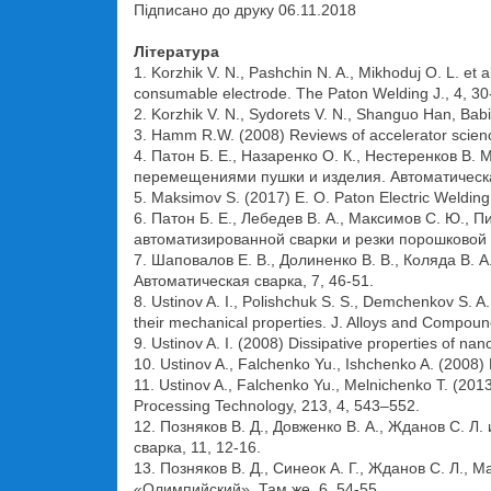
Підписано до друку 06.11.2018
Література
1. Korzhik V. N., Pashchin N. A., Mikhoduj O. L. et
consumable electrode. The Paton Welding J., 4, 30
2. Korzhik V. N., Sydorets V. N., Shanguo Han, Babi
3. Hamm R.W. (2008) Reviews of accelerator science
4. Патон Б. Е., Назаренко О. К., Нестеренков В
перемещениями пушки и изделия. Автоматическая
5. Maksimov S. (2017) E. O. Paton Electric Welding In
6. Патон Б. Е., Лебедев В. А., Максимов С. Ю.,
автоматизированной сварки и резки порошковой п
7. Шаповалов Е. В., Долиненко В. В., Коляда В
Автоматическая сварка, 7, 46-51.
8. Ustinov A. I., Polishchuk S. S., Demchenkov S. A
their mechanical properties. J. Alloys and Compoun
9. Ustinov A. I. (2008) Dissipative properties of na
10. Ustinov A., Falchenko Yu., Ishchenko A. (2008) D
11. Ustinov A., Falchenko Yu., Melnichenko T. (2013)
Processing Technology, 213, 4, 543–552.
12. Позняков В. Д., Довженко В. А., Жданов С. 
сварка, 11, 12-16.
13. Позняков В. Д., Синеок А. Г., Жданов С. Л.
«Олимпийский». Там же, 6, 54-55.