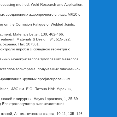
 processing method. Weld Research and Application,
арных соединениях жаропрочного сплава МЛ10 с
ing on the Corrosion Fatigue of Welded Joints.
tment. Materials Letter, 139, 462-466.
treatment. Materials & Design, 94, 515-522.
. Україна, Пат. 107301.
 контролю виробів зі складною геометрією.
ванных монокристаллов тугоплавких металлов.
кристаллов вольфрама, получаемых плазменно-
ля выращивания крупных профилированных
. Киев, ИЭС им. Е.О. Патона НАН Украины,
каней в хирургии. Наука і практика, 1, 25-39.
012) Електрокоагулятор високочастотний
х тканей, Автоматическая сварка, 10-11, 135–146.