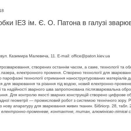
18
бки ІЕЗ ім. Є. О. Патона в галузі зварю
 вул. Казимира Малевича, 11. E-mail: office@paton.kiev.ua
трозварювання, створених останнім часом, а саме, технології та о
лазера, електронного променя. Створено технології для зварюванн
ено парофазні технології отримання наноструктурованих матеріалів 
ння для зварювання та різання під водою, новий електронно-промен
ті та надійності зварного шва запропонована післязварювальна обр
ання. Для контролю якості зварних конструкцій створено цифрове о
ладної геометрії — промисловий робот з системою технічного зору.
 нову апаратуру для зварювання живих тканин. Бібліогр. 28, табл. 2
, електронно-променеве, контактне, титан, алюмінієво-літієві сп