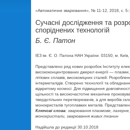
«Автоматичне зварювання», № 11-12, 2018, с. 5-
Сучасні дослідження та розро
споріднених технологій
Б. Є. Патон
ІЕЗ ім. Є. О. Патона НАН України. 03150, м. Київ,
Представлено ряд нових розробок Інституту елек
висококонцентрованих джерел енергії — плазми, 
літієвих сплавів, високоміцних сталей. Розробл
інтерметалідів. Створено технології та обладна
відкритому космосі. Для підвищення довговічнос
щільності та високочастотне механічне проковув
твердотільних перетворювачів, а для виробів ск
монокристалів тугоплавких металів. Представлено
Ключові слова
: зварювання плазмове, лазерне
монокристали, зварювання живих тканин
Надійшла до редакції 30.10.2018