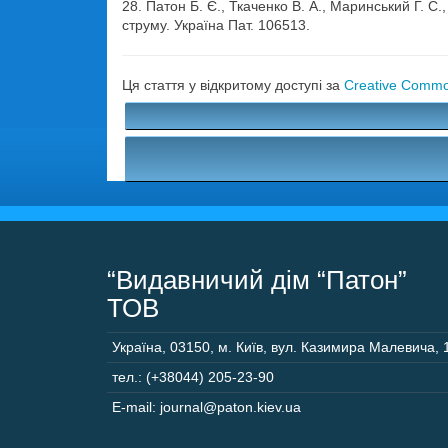
28. Патон Б. Є., Ткаченко В. А., Маринський Г. С
струму. Україна Пат. 106513.
Ця стаття у відкритому доступі за
Creative Common
“Видавничий дім “Патон”
ТОВ
Україна
,
03150
,
м. Київ,
вул. Казимира Малевича, 
тел.: (+38044) 205-23-90
E-mail: journal@paton.kiev.ua