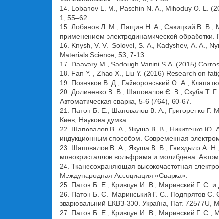
14. Lobanov L. M., Paschin N. А., Mihoduy O. L. (2
1, 55–62.
15. Лобанов Л. М., Пащин Н. А., Савицкий В. В
применением электродинамической обработки. П
16. Knysh, V. V., Solovei, S. А., Kadyshev, А. А., 
Materials Science, 53, 7-13.
17. Daavary M., Sadough Vanini S.A. (2015) Corrosi
18. Fan Y. , Zhao X., Liu Y. (2016) Research on fat
19. Позняков В. Д., Гайворонський О. А., Клапатю
20. Долиненко В. В., Шаповалов Є. В., Скуба Т. 
Автоматическая сварка, 5-6 (764), 60-67.
21. Патон Б. Е., Шаповалов В. А., Григоренко 
Киев, Наукова думка.
22. Шаповалов В. А., Якуша В. В., Никитенко 
индукционным способом. Современная электроме
23. Шаповалов В. А., Якуша В. В., Гниздыло А.
монокристаллов вольфрама и молибдена. Автомат
24. Тканесохраняющая высокочастотная электрос
Международная Ассоциация «Сварка».
25. Патон Б. Е., Кривцун И. В., Маринский Г. С. 
26. Патон Б. Є., Маринський Г. С., Подпрятов С. 
зварювальний ЕКВЗ-300. Україна, Пат. 72577U, М
27. Патон Б. Е., Кривцун И. В., Маринский Г. С.,