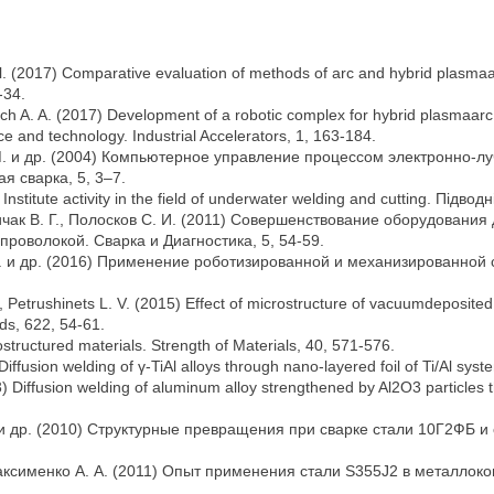
 al. (2017) Comparative evaluation of methods of arc and hybrid plasma
-34.
ch A. A. (2017) Development of a robotic complex for hybrid plasmaarc we
 and technology. Industrial Accelerators, 1, 163-184.
. М. и др. (2004) Компьютерное управление процессом электронно-
 сварка, 5, 3–7.
stitute activity in the field of underwater welding and cutting. Підводн
 Пичак В. Г., Полосков С. И. (2011) Совершенствование оборудован
роволокой. Сварка и Диагностика, 5, 54-59.
. А. и др. (2016) Применение роботизированной и механизированно
., Petrushinets L. V. (2015) Effect of microstructure of vacuumdeposite
ds, 622, 54-61.
nostructured materials. Strength of Materials, 40, 571-576.
iffusion welding of γ-TiAl alloys through nano-layered foil of Ti/Al syst
 Diffusion welding of aluminum alloy strengthened by Al2O3 particles thr
Л. и др. (2010) Структурные превращения при сварке стали 10Г2ФБ 
, Максименко А. А. (2011) Опыт применения стали S355J2 в металло