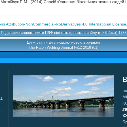
., Матвійчук Г. М . (2014) Спосіб з’єднання біологічних тканин людей
s Attribution-NonCommercial-NoDerivatives 4.0 International License
Подивитися/завантажити ПДФ цієї статті, розмір файлу (в Кбайтах):1738
Ця ж стаття англійською мовою в журналі
The Paton Welding Journal №12 2018 (01)
В
на
М
11
К
26
X
Бр