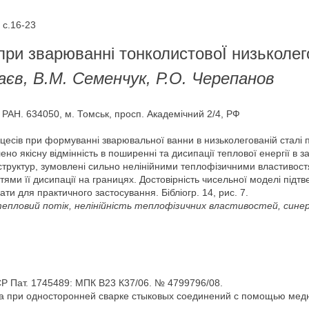
 с.16-23
при зварюванні тонколистовоЇ низьколег
єв, В.М. Семенчук, Р.О. Черепанов
В РАН. 634050, м. Томськ, просп. Академічний 2/4, РФ
сів при формуванні зварювальної ванни в низьколегованій сталі п
ено якісну відмінність в поширенні та дисипації теплової енергії в з
структур, зумовлені сильно нелінійними теплофізичними властивост
тями її дисипації на границях. Достовірність чисельної моделі пі
и для практичного застосування. Бібліогр. 14, рис. 7.
епловий потік, нелінійність теплофізичних властивостей, синер
Р Пат. 1745489: МПК В23 К37/06. № 4799796/08.
а при односторонней сварке стыковых соединений с помощью медны