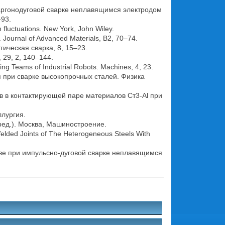
 аргонодуговой сварке неплавящимся электродом
–93.
h fluctuations. New York, John Wiley.
. Journal of Advanced Materials, B2, 70–74.
тическая сварка, 8, 15–23.
, 29, 2, 140–144.
ting Teams of Industrial Robots. Machines, 4, 23.
я при сварке высокопрочных сталей. Физика
ов в контактирующей паре материалов Ст3-Al при
ллургия.
(ред.). Москва, Машиностроение.
Welded Joints of The Heterogeneous Steels With
 шве при импульсно-дуговой сварке неплавящимся
.