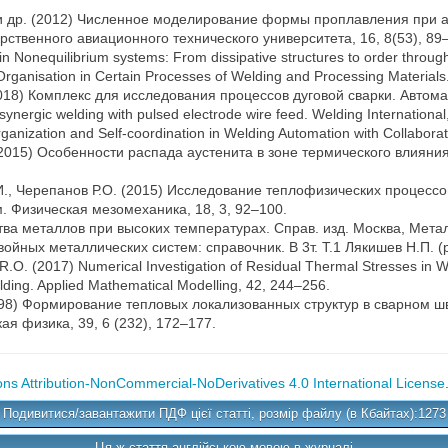
В. и др. (2012) Численное моделирование формы проплавления при
ственного авиационного технического университета, 16, 8(53), 89
on in Nonequilibrium systems: From dissipative structures to order throug
-Organisation in Certain Processes of Welding and Processing Materials
(2018) Комплекс для исследования процессов дуговой сварки. Автома
nergic welding with pulsed electrode wire feed. Welding International
organization and Self-coordination in Welding Automation with Collabora
(2015) Особенности распада аустенита в зоне термического влияни
О.И., Черепанов Р.О. (2015) Исследование теплофизических процесс
 Физическая мезомеханика, 18, 3, 92–100.
тва металлов при высоких температурах. Справ. изд. Москва, Мета
ойных металлических систем: справочник. В 3т. Т.1 Лякишев Н.П. 
R.O. (2017) Numerical Investigation of Residual Thermal Stresses in 
lding. Applied Mathematical Modelling, 42, 244–256.
 (1998) Формирование тепловых локализованных структур в сварном
я физика, 39, 6 (232), 172–177.
s Attribution-NonCommercial-NoDerivatives 4.0 International License
Подивитися/завантажити ПДФ цієї статті, розмір файлу (в Кбайтах):1273
Ця ж стаття англійською мовою в журналі