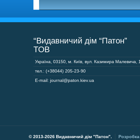
“Видавничий дім “Патон”
ТОВ
Україна
,
03150
,
м. Київ,
вул. Казимира Малевича, 
тел.: (+38044) 205-23-90
E-mail: journal@paton.kiev.ua
©
2013-2026 Видавничий дім "Патон".
Розробка