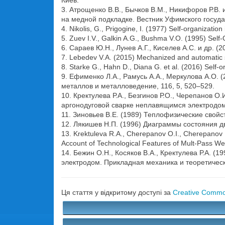
Киев.
3. Атрощенко В.В., Бычков В.М., Никифоров Р.
на медной подкладке. Вестник Уфимского государ
4. Nikolis, G., Prigogine, I. (1977) Self-organizati
5. Zuev I.V., Galkin A.G., Bushma V.O. (1995) Self
6. Сараев Ю.Н., Лунев А.Г., Киселев А.С. и др. 
7. Lebedev V.A. (2015) Mechanized and automatic sy
8. Starke G., Hahn D., Diana G. et al. (2016) Self-
9. Ефименко Л.А., Рамусь А.А., Меркулова А.О. 
металлов и металловедение, 116, 5, 520–529.
10. Кректулева Р.А., Безгинов Р.О., Черепанов 
аргонодуговой сварке неплавящимся электродом.
11. Зиновьев В.Е. (1989) Теплофизические свойс
12. Лякишев Н.П. (1996) Диаграммы состояния дв
13. Krektuleva R.A., Cherepanov O.I., Cherepanov 
Account of Technological Features of Mult-Pass We
14. Бежин О.Н., Косяков В.А., Кректулева Р.А.
электродом. Прикладная механика и теоретическа
Ця стаття у відкритому доступі за
Creative Common