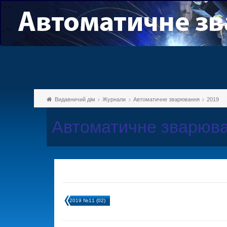
Видавничий дім
Журнали
Автоматичне зварювання
2019
Автоматичне зварюва
2019 №11 (02)