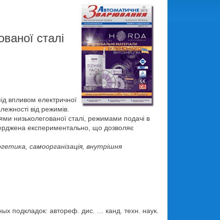
ованої сталі
ід впливом електричної
алежності від режимів.
ями низьколегованої сталі, режимами подачі в
дтверджена експериментально, що дозволяє
гетика, самоорганізація, внутрішня
х подкладок: автореф. дис. … канд. техн. наук.