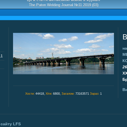
The Paton Welding Journal №11 2019 (03)
В
на
М
11
К
26
X
Бр
Ви
Хости:
44418,
Хіти:
6800,
Загалом:
73163571
Зараз:
1
 сайту
LFS