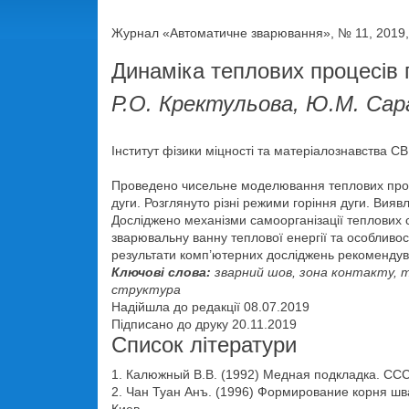
Журнал «Автоматичне зварювання», № 11, 2019,
Динаміка теплових процесів 
Р.О. Кректульова, Ю.М. Сара
Інститут фізики міцності та матеріалознавства С
Проведено чисельне моделювання теплових проце
дуги. Розглянуто різні режими горіння дуги. Виявл
Досліджено механізми самоорганізації теплових 
зварювальну ванну теплової енергії та особливос
результати комп’ютерних досліджень рекомендуват
Ключові слова:
зварний шов, зона контакту, т
структура
Надійшла до редакції 08.07.2019
Підписано до друку 20.11.2019
Список літератури
1. Калюжный В.В. (1992) Медная подкладка. ССС
2. Чан Туан Анъ. (1996) Формирование корня шв