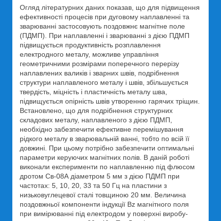
Огляд літературних даних показав, що для підвищення
ефективності процесів при дуговому наплавленні та
зварюванні застосовують поздовжнє магнітне поле
(ПДМП). При наплавленні і зварюванні з дією ПДМП
підвищується продуктивність розплавлення
електродного металу, можливе управління
геометричними розмірами поперечного перерізу
наплавлених валиків і зварних швів, подрібнення
структури наплавленого металу і швів, збільшується
твердість, міцність і пластичність металу шва,
підвищується опірність швів утворенню гарячих тріщин.
Встановлено, що для подрібнення структурних
складових металу, наплавленого з дією ПДМП,
необхідно забезпечити ефективне перемішування
рідкого металу в зварювальній ванні, тобто по всій її
довжині. При цьому потрібно забезпечити оптимальні
параметри керуючих магнітних полів. В даній роботі
виконали експерименти по наплавленню під флюсом
дротом Св-08А діаметром 5 мм з дією ПДМП при
частотах: 5, 10, 20, 33 та 50 Гц на пластини з
низьковуглецевої сталі товщиною 20 мм. Величина
поздовжньої компоненти індукції Вz магнітного поля
при вимірюванні під електродом у поверхні виробу-