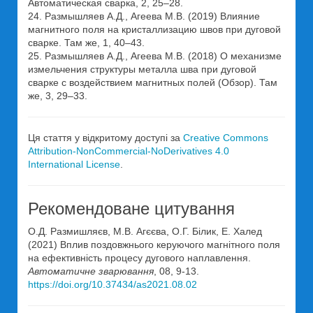
Автоматическая сварка, 2, 25–28.
24. Размышляев А.Д., Агеева М.В. (2019) Влияние
магнитного поля на кристаллизацию швов при дуговой
сварке. Там же, 1, 40–43.
25. Размышляев А.Д., Агеева М.В. (2018) О механизме
измельчения структуры металла шва при дуговой
сварке с воздействием магнитных полей (Обзор). Там
же, 3, 29–33.
Ця стаття у відкритому доступі за
Creative Commons
Attribution-NonCommercial-NoDerivatives 4.0
International License
.
Рекомендоване цитування
О.Д. Размишляєв, М.В. Агєєва, О.Г. Білик, Е. Халед
(2021) Вплив поздовжнього керуючого магнітного поля
на ефективність процесу дугового наплавлення.
Автоматичне зварювання
, 08, 9-13.
https://doi.org/10.37434/as2021.08.02