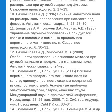
размеры шва при дуговой сварке под флюсом.
Сварочное производство, 2, 17–19.
10. Размышляев А.Д. (1996) Влияние магнитного поля
на размеры зоны проплавления при наплавке под
флюсом. Автоматическая сварка, 8, 25–27, 30.
11. Болдырев А.М., Биржев В.А., Черных А.В. (1993)
Управление глубиной проплавления при дуговой
сварке и наплавке с помощью продольного
переменного магнитного поля. Сварочное
производство, 6, 30–31.
12. Размышляев А.Д., Миронова М.В. (2008)
Особенности проплавления основного металла при
дуговой наплавке в продольном магнитном поле.
Автоматическая сварка, 8, 24–28.
13. Тюменцев И.Г., Полищук С.В. (2006) Влияние
переменного продольного магнитного поля на
конструкционную прочность сварных соединений
высокопрочных сталей. Актуальные проблемы
электрометаллургии, сварки, качества: труды
Международной научно-практической конференции,
Новокузнецк, 25–26 мая, 2006. Т. 2. Сиб. гос. индустр.
ун-т. Новокузнецк, СибГИУ, cc. 83–84.
14. Тюменцев И.Г., Полищук С.В., Тюменцев М.И. и др.