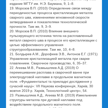
издание МГТУ им. Н.Э. Баумана, 9, 1–8.
19. Морозов В.П. (2010) Определение связи между
периодичностью процесса кристаллизации металла
сварного шва, изменениями мгновенной скорости
затвердевания и показателями технологической
прочности. Там же, 9, 3–9.
20. Морозов В.П. (2010) Влияние внешнего
пульсирующего источника тепла на расплавленный
металл сварного шва в процессе его кристаллизации с
целью эффективного управления
структурообразованием. Там же, 10, 4–8.
21. Болдырев А.М., Дорофеев Э.В., Антонов Е.Г. (1971)
Управление кристаллизацией металла при сварке
плавлением. Сварочное производство, 6, 35–37.
22. Агеева М.В., Размышляев А.Д. (2019) О
перемешивании расплава в сварочной ванне при
электродуговой наплавке в продольном магнитном
поле. «Фундаментальні та прикладні дослідження у
сучасній науці»: VII Наукова конференція, Харків, 30
жовтня 2019 р. Харків, Технологічний центр», 54.
23. Размышляев А.Д., Агеева М.В. (2019) Измельчение
структуры металла при дуговой наплавке под
воздействием продольного магнитного поля.