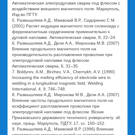
Автоматическая электродуговая сварка под флюсом с
воздействием внешнего магнитного поля. Мариуполь,
Изд-во ПГТУ.
5. Размышляев А.Д., Маевский В.Р., Сидоренко С.М.
(2001) Расчет индукции магнитного поля соленоида с
ферромагнитным сердечником применительно к
дуговой наплавке. Автоматическая сварка, 8, 22–24.
6. Размышляев А.Д., Дели А.А., Миронова М.В. (2007)
Влияние продольного магнитного поля на
производительность расплавления проволоки при
электродуговой наплавке под флюсом.
Автоматическая сварка, 6, 31–35.
7. Boldyrev, А.М., Birzhev, V.A., Chernykh, A.V. (1990)
Increasing the melting efficiency of electrode wire in
welding in a longitudinal magnetic field. Welding
International, 4, 9, 746–748.
8. Размышляев А.Д.. Миронова М.В., Дели А.А. (2007)
Влияние частоты продольного магнитного поля на
коэффициент расплавления проволоки при
электродуговой наплавке под флюсом. Вісник
Приазовського державного технічного університету: зб.
наук. праць. Маріуполь, ПДТУ, 17, сс. 150–152.
9. Размышляев А.Д., Маевский В.Р. (1996) Влияние
управляющих магнитных полей на геометрические