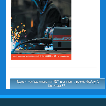
Подивитися/завантажити ПДФ цієї статті, розмір файлу (в
Кбайтах):871