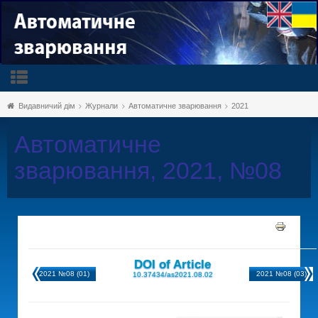
Видавничий дім
Журнали
Автоматичне зварювання
2021
Автоматичне
зварювання, 2021, №08
DOI of Article
2021 №08 (01)
2021 №08 (03)
10.37434/as2021.08.02