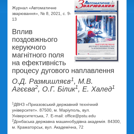
Журнал «Автоматичне
зварювання», № 8, 2021, с. 9-
13
Вплив
поздовжнього
керуючого
магнітного поля
на ефективність
процесу дугового наплавлення
1
О.Д. Размишляєв
, М.В.
2
1
1
Агєєва
, О.Г. Білик
, Е. Халед
1
ДВНЗ «Приазовський державний технічний
університет». 87500, м. Маріуполь, вул.
Університетська, 7. E-mail: office@pstu.edu
2
Донбаська державна машинобудівна академія. 84300,
м. Краматорськ, вул. Академічна, 72