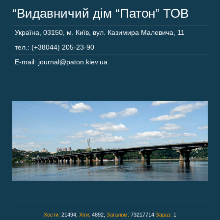
“Видавничий дім “Патон” ТОВ
Україна
,
03150
,
м. Київ,
вул. Казимира Малевича, 11
тел.: (+38044) 205-23-90
E-mail: journal@paton.kiev.ua
Хости:
21494,
Хіти:
4892,
Загалом:
73217714
Зараз:
1