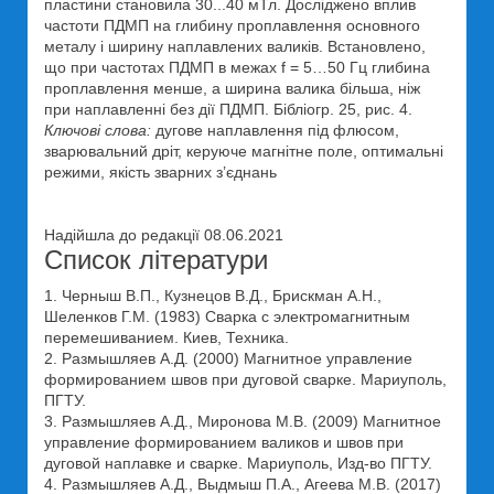
пластини становила 30...40 мТл. Досліджено вплив
частоти ПДМП на глибину проплавлення основного
металу і ширину наплавлених валиків. Встановлено,
що при частотах ПДМП в межах f = 5…50 Гц глибина
проплавлення менше, а ширина валика більша, ніж
при наплавленні без дії ПДМП. Бібліогр. 25, рис. 4.
Ключові слова:
дугове наплавлення під флюсом,
зварювальний дріт, керуюче магнітне поле, оптимальні
режими, якість зварних з’єднань
Надійшла до редакції 08.06.2021
Список літератури
1. Черныш В.П., Кузнецов В.Д., Брискман А.Н.,
Шеленков Г.М. (1983) Сварка с электромагнитным
перемешиванием. Киев, Техника.
2. Размышляев А.Д. (2000) Магнитное управление
формированием швов при дуговой сварке. Мариуполь,
ПГТУ.
3. Размышляев А.Д., Миронова М.В. (2009) Магнитное
управление формированием валиков и швов при
дуговой наплавке и сварке. Мариуполь, Изд-во ПГТУ.
4. Размышляев А.Д., Выдмыш П.А., Агеева М.В. (2017)