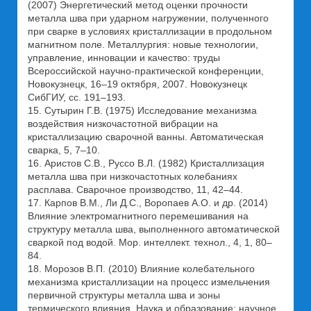
(2007) Энергетический метод оценки прочности
металла шва при ударном нагружении, полученного
при сварке в условиях кристаллизации в продольном
магнитном поле. Металлургия: новые технологии,
управление, инновации и качество: труды
Всероссийской научно-практической конференции,
Новокузнецк, 16–19 октября, 2007. Новокузнецк
СибГИУ, cc. 191–193.
15. Сутырин Г.В. (1975) Исследование механизма
воздействия низкочастотной вибрации на
кристаллизацию сварочной ванны. Автоматическая
сварка, 5, 7–10.
16. Аристов С.В., Руссо В.Л. (1982) Кристаллизация
металла шва при низкочастотных колебаниях
расплава. Сварочное производство, 11, 42–44.
17. Карпов В.М., Ли Д.С., Воропаев А.О. и др. (2014)
Влияние электромагнитного перемешивания на
структуру металла шва, выполненного автоматической
сваркой под водой. Мор. интеллект. технол., 4, 1, 80–
84.
18. Морозов В.П. (2010) Влияние колебательного
механизма кристаллизации на процесс измельчения
первичной структуры металла шва и зоны
термического влияния. Наука и образование: научное