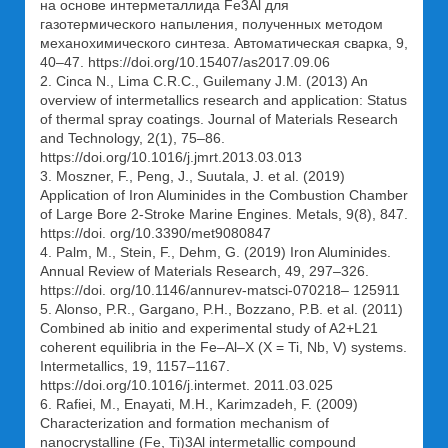
на основе интерметаллида Fe3Al для
газотермического напыления, полученных методом
механохимического синтеза. Автоматическая сварка, 9,
40–47. https://doi.org/10.15407/as2017.09.06
2. Cinca N., Lima C.R.C., Guilemany J.M. (2013) An
overview of intermetallics research and application: Status
of thermal spray coatings. Journal of Materials Research
and Technology, 2(1), 75–86.
https://doi.org/10.1016/j.jmrt.2013.03.013
3. Moszner, F., Peng, J., Suutala, J. et al. (2019)
Application of Iron Aluminides in the Combustion Chamber
of Large Bore 2-Stroke Marine Engines. Metals, 9(8), 847.
https://doi. org/10.3390/met9080847
4. Palm, M., Stein, F., Dehm, G. (2019) Iron Aluminides.
Annual Review of Materials Research, 49, 297–326.
https://doi. org/10.1146/annurev-matsci‑070218– 125911
5. Alonso, P.R., Gargano, P.H., Bozzano, P.B. et al. (2011)
Combined ab initio and experimental study of A2+L21
coherent equilibria in the Fe–Al–X (X = Ti, Nb, V) systems.
Intermetallics, 19, 1157–1167.
https://doi.org/10.1016/j.intermet. 2011.03.025
6. Rafiei, M., Enayati, M.H., Karimzadeh, F. (2009)
Characterization and formation mechanism of
nanocrystalline (Fe, Ti)3Al intermetallic compound