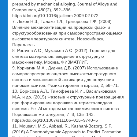
prepared by mechanical alloying. Journal of Alloys and
Compounds, 480(2), 392–396.
https://doi.org/10.1016/j.jallcom.2009.02.072
7. Ляхов Н.З., Талако Т.Л., Григорьева Т.Ф. (2008)
Влияние механоактивации на процессы фазо- и
структурообразования при самораспространяющемся
высокотемпературном синтезе. Новосибирск,
Параллель.
8. Рогачев А.С., Мукасьян А.С. (2012). Горение для
синтеза материалов: введение в структурную
макрокинетику. Москва, ФИЗМАТЛИТ.
9. Корчагин М.А., Дудина Д.В. (2007) Использование
самораспространяющегося высокотемпературного
синтеза и механической активации для получения
нанокомпозитов. Физика горения и взрыва, 2, 58–71.
10. Борисова А.Л., Тимофеева И.И., Васильковская
М.А. и др. (2015) Фазовые и структурные превращения
при формировании порошков интерметаллиддов
системы Fe–Al методом механохимического синтеза.
Порошковая металлургия, 7–8, 135–143.
https://doi.org/10.1007/s11106–015–9740–5
11. Mousavi, M.S., Abbasi, R., Kashani-Bozorg, S.F.
(2016) A Thermodynamic Approach to Predict Formation