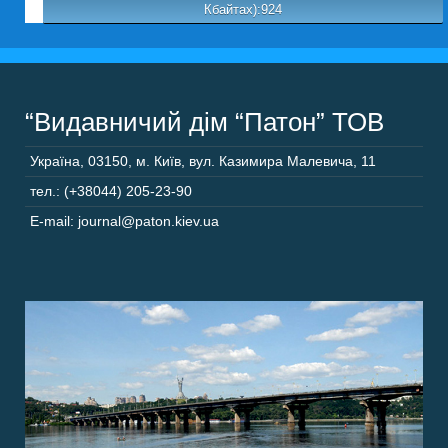
Кбайтах):924
“Видавничий дім “Патон” ТОВ
Україна
,
03150
,
м. Київ,
вул. Казимира Малевича, 11
тел.: (+38044) 205-23-90
E-mail: journal@paton.kiev.ua