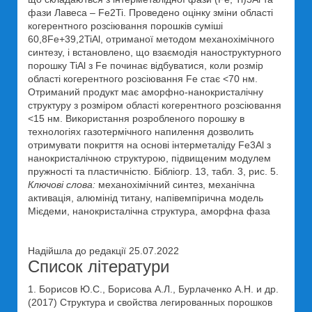
фази Лавеса – Fe2Ti. Проведено оцінку зміни області
когерентного розсіювання порошків суміші
60,8Fe+39,2TiAl, отриманої методом механохімічного
синтезу, і встановлено, що взаємодія наноструктурного
порошку TiAl з Fe починає відбуватися, коли розмір
області когерентного розсіювання Fe стає <70 нм.
Отриманий продукт має аморфно-нанокристалічну
структуру з розміром області когерентного розсіювання
<15 нм. Використання розробленого порошку в
технологіях газотермічного напилення дозволить
отримувати покриття на основі інтерметаліду Fe3Al з
нанокристалічною структурою, підвищеним модулем
пружності та пластичністю. Бібліогр. 13, табл. 3, рис. 5.
Ключові слова:
механохімічний синтез, механічна
активація, алюмінід титану, напівемпірична модель
Мієдеми, нанокристалічна структура, аморфна фаза
Надійшла до редакції 25.07.2022
Список літератури
1. Борисов Ю.С., Борисова А.Л., Бурлаченко А.Н. и др.
(2017) Структура и свойства легированных порошков