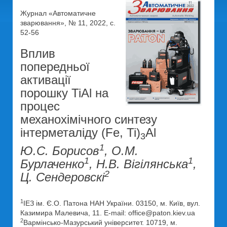
Журнал «Автоматичне
зварювання», № 11, 2022, с.
52-56
Вплив
попередньої
активації
порошку TiAl на
процес
механохімічного синтезу
інтерметаліду (Fe, Ti)
Al
3
1
Ю.С. Борисов
, О.М.
1
1
Бурлаченко
, Н.В. Вігілянська
,
2
Ц. Сендеровскі
1
ІЕЗ ім. Є.О. Патона НАН України. 03150, м. Київ, вул.
Казимира Малевича, 11. E-mail: office@paton.kiev.ua
2
Вармінсько-Мазурський університет. 10719, м.