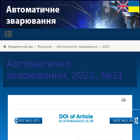
Видавничий дім
Журнали
Автоматичне зварювання
2022
Автоматичне
зварювання, 2022, №11
DOI of Article
2022 №11 (07)
2022 №11 (01)
10.37434/as2022.11.08