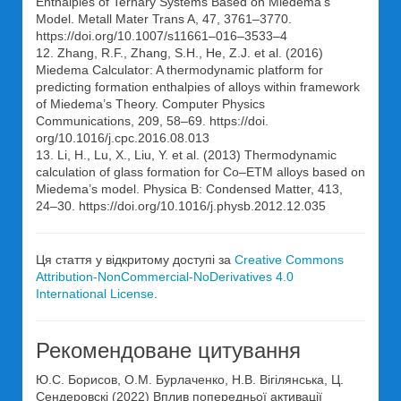
Enthalpies of Ternary Systems Based on Miedema’s
Model. Metall Mater Trans A, 47, 3761–3770.
https://doi.org/10.1007/s11661–016–3533–4
12. Zhang, R.F., Zhang, S.H., He, Z.J. et al. (2016)
Miedema Calculator: A thermodynamic platform for
predicting formation enthalpies of alloys within framework
of Miedema’s Theory. Computer Physics
Communications, 209, 58–69. https://doi.
org/10.1016/j.cpc.2016.08.013
13. Li, H., Lu, X., Liu, Y. et al. (2013) Thermodynamic
calculation of glass formation for Co–ETM alloys based on
Miedema’s model. Physica B: Condensed Matter, 413,
24–30. https://doi.org/10.1016/j.physb.2012.12.035
Ця стаття у відкритому доступі за
Creative Commons
Attribution-NonCommercial-NoDerivatives 4.0
International License
.
Рекомендоване цитування
Ю.С. Борисов, О.М. Бурлаченко, Н.В. Вігілянська, Ц.
Сендеровскі (2022) Вплив попередньої активації