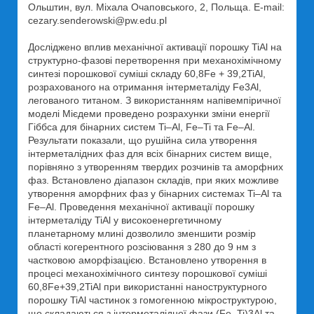
Ольштин, вул. Міхала Очаповського, 2, Польща. E-mail:
cezary.senderowski@pw.edu.pl
Досліджено вплив механічної активації порошку TiAl на
структурно-фазові перетворення при механохімічному
синтезі порошкової суміші складу 60,8Fe + 39,2TiAl,
розрахованого на отримання інтерметаліду Fe3Al,
легованого титаном. З використанням напівемпіричної
моделі Мієдеми проведено розрахунки зміни енергії
Гіббса для бінарних систем Ti–Al, Fe–Ti та Fe–Al.
Результати показали, що рушійна сила утворення
інтерметалідних фаз для всіх бінарних систем вище,
порівняно з утворенням твердих розчинів та аморфних
фаз. Встановлено діапазон складів, при яких можливе
утворення аморфних фаз у бінарних системах Ti–Al та
Fe–Al. Проведення механічної активації порошку
інтерметаліду TiAl у високоенергетичному
планетарному млині дозволило зменшити розмір
області когерентного розсіювання з 280 до 9 нм з
частковою аморфізацією. Встановлено утворення в
процесі механохімічного синтезу порошкової суміші
60,8Fe+39,2TiAl при використанні наноструктурного
порошку TiAl частинок з гомогенною мікроструктурою,
що складаються з інтерметалідної фази (Fe, Ti)3Al та