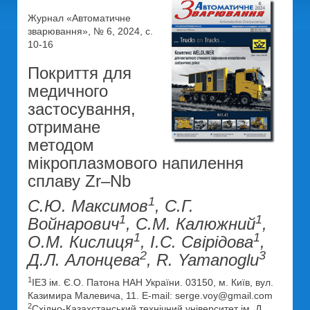
Журнал «Автоматичне
зварювання», № 6, 2024, с.
10-16
Покриття для
медичного
застосування,
отримане
методом
мікроплазмового напилення
сплаву Zr–Nb
1
С.Ю. Максимов
, С.Г.
1
1
Войнарович
, С.М. Калюжний
,
1
1
О.М. Кислиця
, І.С. Свірідова
,
2
3
Д.Л. Алонцева
, R. Yamanoglu
1
ІЕЗ ім. Є.О. Патона НАН України. 03150, м. Київ, вул.
Казимира Малевича, 11. E-mail: serge.voy@gmail.com
2
Східно-Казахстанський технічний університет ім. Д.