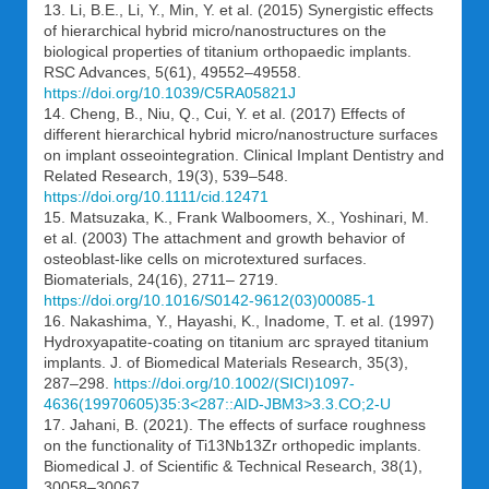
13. Li, B.E., Li, Y., Min, Y. et al. (2015) Synergistic effects
of hierarchical hybrid micro/nanostructures on the
biological properties of titanium orthopaedic implants.
RSC Advances, 5(61), 49552–49558.
https://doi.org/10.1039/C5RA05821J
14. Cheng, B., Niu, Q., Cui, Y. et al. (2017) Effects of
different hierarchical hybrid micro/nanostructure surfaces
on implant osseointegration. Clinical Implant Dentistry and
Related Research, 19(3), 539–548.
https://doi.org/10.1111/cid.12471
15. Matsuzaka, K., Frank Walboomers, X., Yoshinari, M.
et al. (2003) The attachment and growth behavior of
osteoblast-like cells on microtextured surfaces.
Biomaterials, 24(16), 2711– 2719.
https://doi.org/10.1016/S0142-9612(03)00085-1
16. Nakashima, Y., Hayashi, K., Inadome, T. et al. (1997)
Hydroxyapatite-coating on titanium arc sprayed titanium
implants. J. of Biomedical Materials Research, 35(3),
287–298.
https://doi.org/10.1002/(SICI)1097-
4636(19970605)35:3<287::AID-JBM3>3.3.CO;2-U
17. Jahani, B. (2021). The effects of surface roughness
on the functionality of Ti13Nb13Zr orthopedic implants.
Biomedical J. of Scientific & Technical Research, 38(1),
30058–30067.