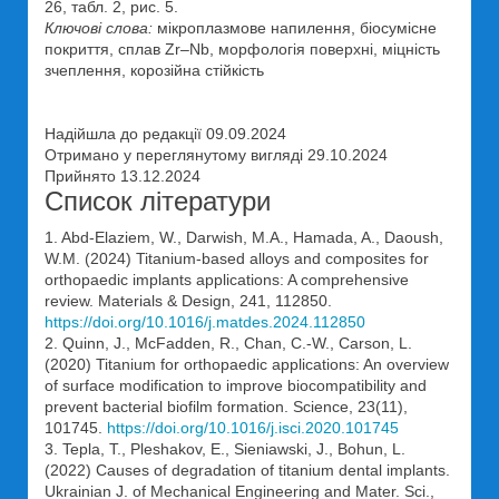
26, табл. 2, рис. 5.
Ключові слова:
мікроплазмове напилення, біосумісне
покриття, сплав Zr–Nb, морфологія поверхні, міцність
зчеплення, корозійна стійкість
Надійшла до редакції 09.09.2024
Отримано у переглянутому вигляді 29.10.2024
Прийнято 13.12.2024
Список літератури
1. Abd-Elaziem, W., Darwish, M.A., Hamada, A., Daoush,
W.M. (2024) Titanium-based alloys and composites for
orthopaedic implants applications: A comprehensive
review. Materials & Design, 241, 112850.
https://doi.org/10.1016/j.matdes.2024.112850
2. Quinn, J., McFadden, R., Chan, C.-W., Carson, L.
(2020) Titanium for orthopaedic applications: An overview
of surface modification to improve biocompatibility and
prevent bacterial biofilm formation. Science, 23(11),
101745.
https://doi.org/10.1016/j.isci.2020.101745
3. Tepla, T., Pleshakov, E., Sieniawski, J., Bohun, L.
(2022) Causes of degradation of titanium dental implants.
Ukrainian J. of Mechanical Engineering and Mater. Sci.,