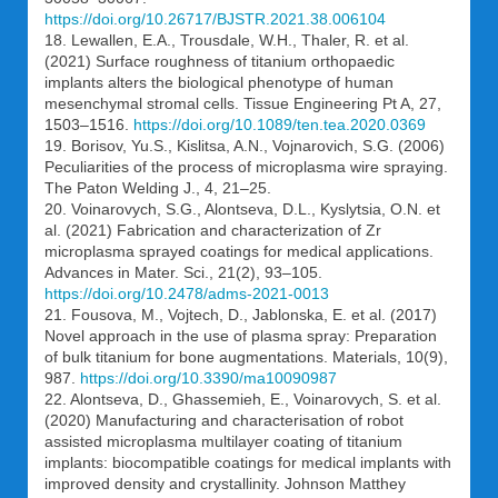
https://doi.org/10.26717/BJSTR.2021.38.006104
18. Lewallen, E.A., Trousdale, W.H., Thaler, R. et al.
(2021) Surface roughness of titanium orthopaedic
implants alters the biological phenotype of human
mesenchymal stromal cells. Tissue Engineering Pt A, 27,
1503–1516.
https://doi.org/10.1089/ten.tea.2020.0369
19. Borisov, Yu.S., Kislitsa, A.N., Vojnarovich, S.G. (2006)
Peculiarities of the process of microplasma wire spraying.
The Paton Welding J., 4, 21–25.
20. Voinarovych, S.G., Alontseva, D.L., Kyslytsia, O.N. et
al. (2021) Fabrication and characterization of Zr
microplasma sprayed coatings for medical applications.
Advances in Mater. Sci., 21(2), 93–105.
https://doi.org/10.2478/adms-2021-0013
21. Fousova, M., Vojtech, D., Jablonska, E. et al. (2017)
Novel approach in the use of plasma spray: Preparation
of bulk titanium for bone augmentations. Materials, 10(9),
987.
https://doi.org/10.3390/ma10090987
22. Alontseva, D., Ghassemieh, E., Voinarovych, S. et al.
(2020) Manufacturing and characterisation of robot
assisted microplasma multilayer coating of titanium
implants: biocompatible coatings for medical implants with
improved density and crystallinity. Johnson Matthey