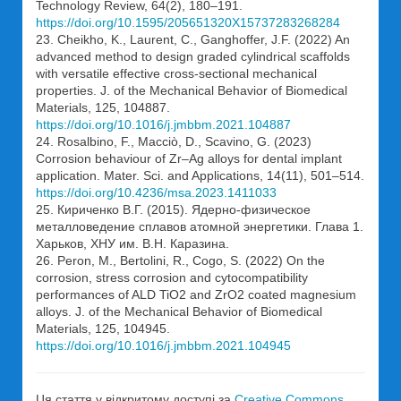
Technology Review, 64(2), 180–191.
https://doi.org/10.1595/205651320X15737283268284
23. Cheikho, K., Laurent, C., Ganghoffer, J.F. (2022) An
advanced method to design graded cylindrical scaffolds
with versatile effective cross-sectional mechanical
properties. J. of the Mechanical Behavior of Biomedical
Materials, 125, 104887.
https://doi.org/10.1016/j.jmbbm.2021.104887
24. Rosalbino, F., Macciò, D., Scavino, G. (2023)
Corrosion behaviour of Zr–Ag alloys for dental implant
application. Mater. Sci. and Applications, 14(11), 501–514.
https://doi.org/10.4236/msa.2023.1411033
25. Кириченко В.Г. (2015). Ядерно-физическое
металловедение сплавов атомной энергетики. Глава 1.
Харьков, ХНУ им. В.Н. Каразина.
26. Peron, M., Bertolini, R., Cogo, S. (2022) On the
corrosion, stress corrosion and cytocompatibility
performances of ALD TiO2 and ZrO2 coated magnesium
alloys. J. of the Mechanical Behavior of Biomedical
Materials, 125, 104945.
https://doi.org/10.1016/j.jmbbm.2021.104945
Ця стаття у відкритому доступі за
Creative Commons