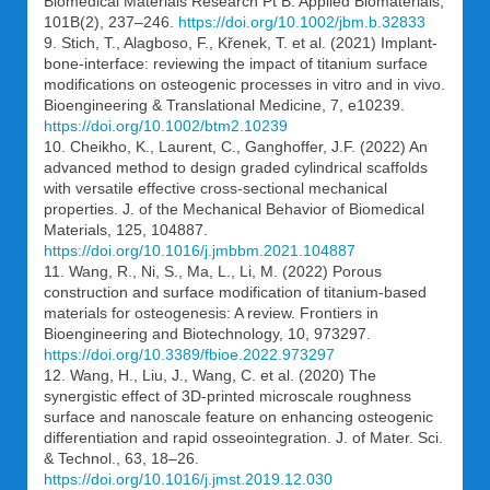
Biomedical Materials Research Pt B: Applied Biomaterials,
101B(2), 237–246.
https://doi.org/10.1002/jbm.b.32833
9. Stich, T., Alagboso, F., Křenek, T. et al. (2021) Implant-
bone-interface: reviewing the impact of titanium surface
modifications on osteogenic processes in vitro and in vivo.
Bioengineering & Translational Medicine, 7, e10239.
https://doi.org/10.1002/btm2.10239
10. Cheikho, K., Laurent, C., Ganghoffer, J.F. (2022) An
advanced method to design graded cylindrical scaffolds
with versatile effective cross-sectional mechanical
properties. J. of the Mechanical Behavior of Biomedical
Materials, 125, 104887.
https://doi.org/10.1016/j.jmbbm.2021.104887
11. Wang, R., Ni, S., Ma, L., Li, M. (2022) Porous
construction and surface modification of titanium-based
materials for osteogenesis: A review. Frontiers in
Bioengineering and Biotechnology, 10, 973297.
https://doi.org/10.3389/fbioe.2022.973297
12. Wang, H., Liu, J., Wang, C. et al. (2020) The
synergistic effect of 3D-printed microscale roughness
surface and nanoscale feature on enhancing osteogenic
differentiation and rapid osseointegration. J. of Mater. Sci.
& Technol., 63, 18–26.
https://doi.org/10.1016/j.jmst.2019.12.030