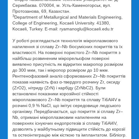
Серикбаєва. 070004, м. Усть-Каменогорськ, вул.
Протозанова, 69, Казахстан.
3
Department of Metallurgical and Materials Engineering,
College of Engineering, Kocaeli University. 41380,
Kocaeli, Turkey. E-mail: ryamanoglu@kocaeli.edu.tr
У роботі розглядається технологія мікроплазмового
напилення зі сплаву Zr–Nb біосумісних покриттів та їх
властивості. На поверхні пористого Zr–Nb покриття з
найбільш розвиненим мікрорельєфом поверхні
виявлено присутність як відкритих макропор розміром
до 300 мкм, так і мікропор розміром до 10 мкм.
Рентгенофазовий аналіз сформованих Zr–Nb покриттів
показав наявність фаз α-твердого розчину Zr, оксиду
(ZrO2), нітриду (ZrN) і карбіду (ZrNbC2). Були
встановлені показники корозійної стійкості
мікроплазмового Zr–Nb покриття та сплаву Ті6Al4V в
розчині 0,9 % NaCl, що імітує середовище людського
організму. Передбачається, що покриття зі сплаву Zr–
Nb, отримані мікроплазмовим напиленням на
поверхнях існуючих ендопротезів зі сплаву Ті6Al4V,
дозволять у майбутньому підвищити стійкість до корозії
та остеоінтеграцію між кісткою та імплантатом. Бібліогр.