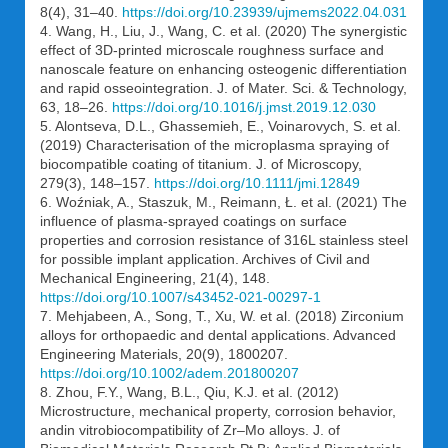
8(4), 31–40.
https://doi.org/10.23939/ujmems2022.04.031
4. Wang, H., Liu, J., Wang, C. et al. (2020) The synergistic
effect of 3D-printed microscale roughness surface and
nanoscale feature on enhancing osteogenic differentiation
and rapid osseointegration. J. of Mater. Sci. & Technology,
63, 18–26.
https://doi.org/10.1016/j.jmst.2019.12.030
5. Alontseva, D.L., Ghassemieh, E., Voinarovych, S. et al.
(2019) Characterisation of the microplasma spraying of
biocompatible coating of titanium. J. of Microscopy,
279(3), 148–157.
https://doi.org/10.1111/jmi.12849
6. Woźniak, A., Staszuk, M., Reimann, Ł. et al. (2021) The
influence of plasma-sprayed coatings on surface
properties and corrosion resistance of 316L stainless steel
for possible implant application. Archives of Civil and
Mechanical Engineering, 21(4), 148.
https://doi.org/10.1007/s43452-021-00297-1
7. Mehjabeen, A., Song, T., Xu, W. et al. (2018) Zirconium
alloys for orthopaedic and dental applications. Advanced
Engineering Materials, 20(9), 1800207.
https://doi.org/10.1002/adem.201800207
8. Zhou, F.Y., Wang, B.L., Qiu, K.J. et al. (2012)
Microstructure, mechanical property, corrosion behavior,
andin vitrobiocompatibility of Zr–Mo alloys. J. of