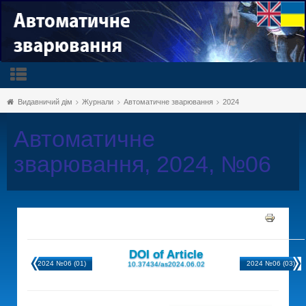
Видавничий дім
Журнали
Автоматичне зварювання
2024
Автоматичне
зварювання, 2024, №06
DOI of Article
2024 №06 (01)
2024 №06 (03)
10.37434/as2024.06.02