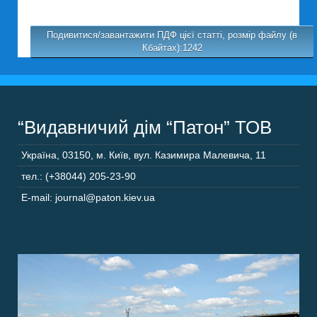
Подивитися/завантажити ПДФ цієї статті, розмір файлу (в
Кбайтах):1242
“Видавничий дім “Патон” ТОВ
Україна
,
03150
,
м. Київ,
вул. Казимира Малевича, 11
тел.: (+38044) 205-23-90
E-mail: journal@paton.kiev.ua