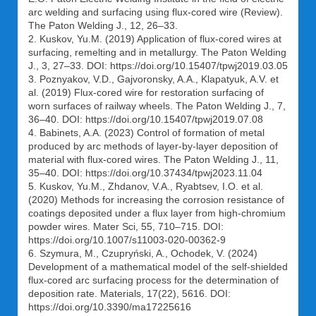
arc welding and surfacing using flux-cored wire (Review).
The Paton Welding J., 12, 26–33.
2. Kuskov, Yu.M. (2019) Application of flux-cored wires at
surfacing, remelting and in metallurgy. The Paton Welding
J., 3, 27–33. DOI: https://doi.org/10.15407/tpwj2019.03.05
3. Poznyakov, V.D., Gajvoronsky, A.A., Klapatyuk, A.V. et
al. (2019) Flux-cored wire for restoration surfacing of
worn surfaces of railway wheels. The Paton Welding J., 7,
36–40. DOI: https://doi.org/10.15407/tpwj2019.07.08
4. Babinets, A.A. (2023) Control of formation of metal
produced by arc methods of layer-by-layer deposition of
material with flux-cored wires. The Paton Welding J., 11,
35–40. DOI: https://doi.org/10.37434/tpwj2023.11.04
5. Kuskov, Yu.М., Zhdanov, V.А., Ryabtsev, І.О. et al.
(2020) Methods for increasing the corrosion resistance of
coatings deposited under a flux layer from high-chromium
powder wires. Mater Sci, 55, 710–715. DOI:
https://doi.org/10.1007/s11003-020-00362-9
6. Szymura, M., Czupryński, A., Ochodek, V. (2024)
Development of a mathematical model of the self-shielded
flux-cored arc surfacing process for the determination of
deposition rate. Materials, 17(22), 5616. DOI:
https://doi.org/10.3390/ma17225616