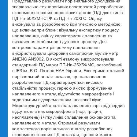
Представлено результати порівняльного дослідження
зварювально-технологічних властивостей розроблених
економнолегованих порошкових дротів (ПД) двох типів:
ПД-Нп-50Х2МНСГФ та ПД-Нп-20ХГС. Оцінку
виконували за розробленою комплексною методикою,
що включає три блоки: візуальну експертизу процесу
наплавлення, оцінку характеристик плавлення та
визначення стабільності дугового процесу. Для
контролю параметрів режиму наплавлення
використовували цифровий самописний мультиметр
ANENG AN9002. В якості еталону використовували
стандартний ПД марки ПП-Нп-25Х5ФМС, розроблений
в ІЕЗ ім. Є.О. Патона НАН України. Експериментальний
порівняльний аналіз показав, що наплавлення
розробленими ПД характеризується високою
стабільністю процесу, гарною якістю формування
наплавленого металу, відсутністю макродефектів і
задовільним відокремленням шлакової кірки.
Мікроструктурний аналіз наплавлених шарів підтвердив
відсутність в них мікродефектів (пор, тріщин,
несплавлень) і чітку лінію сплавлення основного та
наплавленого металу. Отримані результати
комплексного порівняльного аналізу розроблених
економнолегованих ПД показали, що вони мають