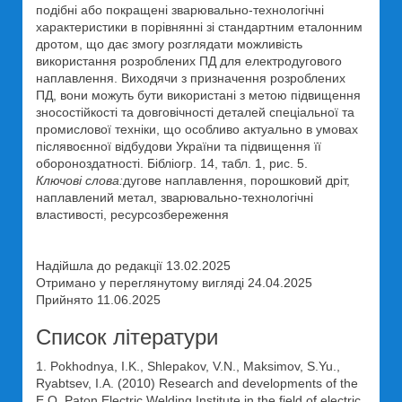
подібні або покращені зварювально-технологічні
характеристики в порівнянні зі стандартним еталонним
дротом, що дає змогу розглядати можливість
використання розроблених ПД для електродугового
наплавлення. Виходячи з призначення розроблених
ПД, вони можуть бути використані з метою підвищення
зносостійкості та довговічності деталей спеціальної та
промислової техніки, що особливо актуально в умовах
післявоєнної відбудови України та підвищення її
обороноздатності. Бібліогр. 14, табл. 1, рис. 5.
Ключові слова:
дугове наплавлення, порошковий дріт,
наплавлений метал, зварювально-технологічні
властивості, ресурсозбереження
Надійшла до редакції 13.02.2025
Отримано у переглянутому вигляді 24.04.2025
Прийнято 11.06.2025
Список літератури
1. Pokhodnya, I.K., Shlepakov, V.N., Maksimov, S.Yu.,
Ryabtsev, I.A. (2010) Research and developments of the
E.O. Paton Electric Welding Institute in the field of electric