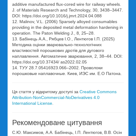
additive manufactured flux-cored wire for railway wheels.
J. of Materials Research and Technology, 30, 3438–3447.
DOI: https://doi.org/10.1016/j.jmrt.2024.04.088
12. Malinov, V.L. (2006) Sparsely alloyed consumables
providing in the deposited metal deformation hardening in
operation. The Paton Welding J., 8, 25–28.
13. Бабінець А.А., Рябцев І.О., Лентюгов І.П. (2025)
Методика оцінки зварювально-технологічних
властивостей порошкових дротів для дугового
наплавлення. Автоматичне зварювання, 2, 38–44. DOI:
https://doi.org/10.37434/ as2022.02.05
14. ТУУ 28.7.05416923.066–2002. Проволоки
порошковые наплавочные. Киев, ИЭС им. Е.О Патона.
Ця стаття у відкритому доступі за
Creative Commons
Attribution-NonCommercial-NoDerivatives 4.0
International License
.
Рекомендоване цитування
С.Ю. Максимов, А.А. Бабінець, І.П. Лентюгов, В.В. Осін