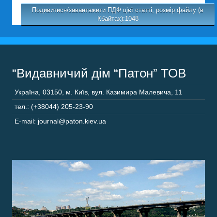
Подивитися/завантажити ПДФ цієї статті, розмір файлу (в
Кбайтах):1048
“Видавничий дім “Патон” ТОВ
Україна
,
03150
,
м. Київ,
вул. Казимира Малевича, 11
тел.: (+38044) 205-23-90
E-mail: journal@paton.kiev.ua