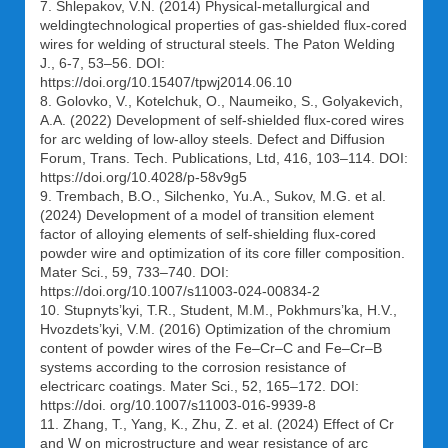
7. Shlepakov, V.N. (2014) Physical-metallurgical and
weldingtechnological properties of gas-shielded flux-cored
wires for welding of structural steels. The Paton Welding
J., 6-7, 53–56. DOI:
https://doi.org/10.15407/tpwj2014.06.10
8. Golovko, V., Kotelchuk, O., Naumeiko, S., Golyakevich,
A.A. (2022) Development of self-shielded flux-cored wires
for arc welding of low-alloy steels. Defect and Diffusion
Forum, Trans. Tech. Publications, Ltd, 416, 103–114. DOI:
https://doi.org/10.4028/p-58v9g5
9. Trembach, B.O., Silchenko, Yu.A., Sukov, M.G. et al.
(2024) Development of a model of transition element
factor of alloying elements of self-shielding flux-cored
powder wire and optimization of its core filler composition.
Mater Sci., 59, 733–740. DOI:
https://doi.org/10.1007/s11003-024-00834-2
10. Stupnyts’kyi, T.R., Student, M.M., Pokhmurs’ka, H.V.,
Hvozdets’kyi, V.M. (2016) Optimization of the chromium
content of powder wires of the Fe–Cr–C and Fe–Cr–B
systems according to the corrosion resistance of
electricarc coatings. Mater Sci., 52, 165–172. DOI:
https://doi. org/10.1007/s11003-016-9939-8
11. Zhang, T., Yang, K., Zhu, Z. et al. (2024) Effect of Cr
and W on microstructure and wear resistance of arc