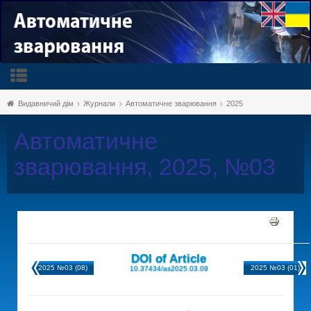
Видавничий дім
Журнали
Автоматичне зварювання
2025
Автоматичне
зварювання, 2025, №03
DOI of Article
2025 №03 (08)
2025 №03 (01)
10.37434/as2025.03.09