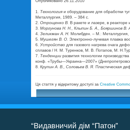
Опубликовано 26.11.2010
1.
Технология
и оборудование для обработки туг
Металлургия, 1989. – 384 с.
2.
Отрощенко В.
В ракете и лазере, в реакторе 
3.
Моргунова Н. Н., Клыпин Б. А., Бояршинов В. 
4.
Зеликман А. Н.
Молибден. – М.: Металлургия, 
5.
Мушегян В. О
. Электронно-лучевая плавка во
6.
Устройство
для газового нагрева очага дефо
сплавов / Н. М. Туренков, М. В. Потапов, М. Н.Ту
7.
Тенденции
развития технологии производства 
конф. «Трубы—Украина—2007» (Днепропетровск, 2
8.
Крупин А. В., Соловьев В. Я.
Пластическая деф
Ця стаття у відкритому доступі за
Creative Common
“Видавничий дім “Патон”