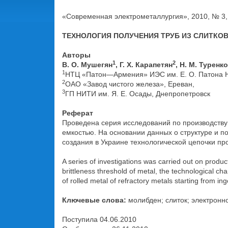
«Современная электрометаллургия», 2010, № 3, 
ТЕХНОЛОГИЯ ПОЛУЧЕНИЯ ТРУБ ИЗ СЛИТКО
Авторы
1
2
В. О. Мушегян
, Г. Х. Карапетян
, Н. М. Туренк
1
НТЦ «Патон—Армения» ИЭС им. Е. О. Патона Н
2
ОАО «Завод чистого железа», Ереван,
3
ГП НИТИ им. Я. Е. Осады, Днепропетровск
Реферат
Проведена серия исследований по производству
емкостью. На основании данных о структуре и п
создания в Украине технологической цепочки про
A series of investigations was carried out on produc
brittleness threshold of metal, the technological ch
of rolled metal of refractory metals starting from ing
Ключевые слова:
молибден; слиток; электронн
Поступила 04.06.2010