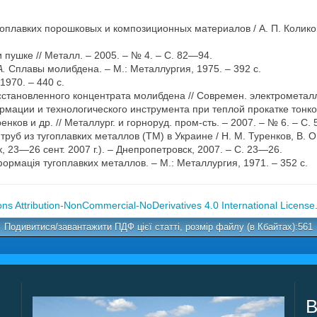
оплавких порошковых и композиционных материалов / А. П. Коликов, 
и пушке // Металл. – 2005. – № 4. – С. 82—94.
А.
Сплавы молибдена. – М.: Металлургия, 1975. – 392 с.
1970. – 440 с.
сстановленного концентрата молибдена // Современ. электрометалл
рмации и технологического инструмента при теплой прокатке тонко
ренков и др. // Металлург. и горноруд. пром-сть. – 2007. – № 6. – С.
труб из тугоплавких металлов (ТМ) в Украине / Н. М. Туренков, В. 
3—26 сент. 2007 г.). – Днепропетровск, 2007. – С. 23—26.
ормація тугоплавких металлов. – М.: Металлургия, 1971. – 352 с.
s Attribution-NonCommercial-NoDerivatives 4.0 International License
Подивитися/завантажити ПДФ цієї статті, розмір файлу (в Кбайтах):561
В