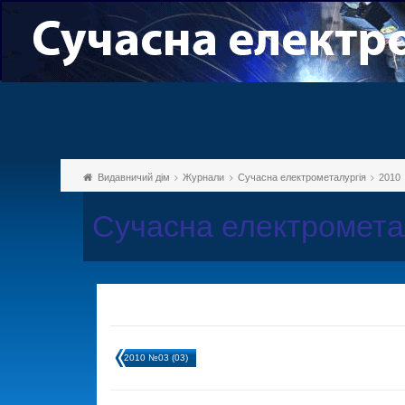
Видавничий дім
Журнали
Сучасна електрометалургія
2010
Сучасна електромета
2010 №03 (03)