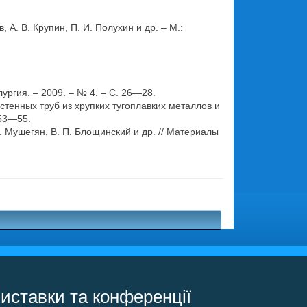
А. В. Крупин, П. И. Полухин и др. – М.:
ургия. – 2009. – № 4. – С. 26—28.
стенных труб из хрупких тугоплавких металлов и
 53—55.
О. Мушегян, В. П. Блощинский и др. // Материалы
.
иставки та конференції