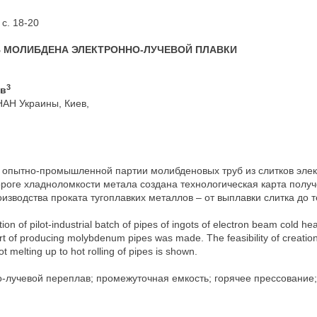
с. 18-20
В МОЛИБДЕНА ЭЛЕКТРОННО-ЛУЧЕВОЙ ПЛАВКИ
3
ов
АН Украины, Киев,
 опытно-промышленной партии молибденовых труб из слитков элек
ороге хладноломкости метала создана технологическая карта полу
изводства проката тугоплавких металлов – от выплавки слитка до т
tion of pilot-industrial batch of pipes of ingots of electron beam cold h
art of producing molybdenum pipes was made. The feasibility of creation
ot melting up to hot rolling of pipes is shown.
о-лучевой переплав; промежуточная емкость; горячее прессование;