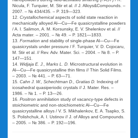
Nicula, F. Turquier, M. Stir et al. // J. Alloys&Compounds. –
2007. – № 434/435. – P. 319—323.
12.
Crystallochemical
aspects of solid state reaction in
mechanically alloyed Al—Cu—Fe quasicrystalline powders
/ A. I. Salimon, A. M. Korsunsky, E. V. Shelenkov et al. //
Acta mater. – 2001. – № 49. – P. 1821—1833.
13.
Formation
and stability of single-phase Al—Cu—Fe
quasicrystals under pressure / F. Turquier, V. D. Cojocaru,
M. Stir et al. // Rev. Adv. Mater. Sci. – 2004. – № 8. – P.
147—151.
14.
Widjaja E. J., Marks L. D.
Microstructural evolution in
Al—Cu—Fe quasicrystalline thin films // Thin Solid Films.
– 2003. – № 441. – P. 63—71.
15.
Cahn J. W., Schechtman D., Gratias D.
Indexing of
icosahedral quasiperiodic crystals // J. Mater. Res. –
1986. – № 1. – P. 13—26.
16.
Positron
annihilation study of vacancy-type defects in
stoichiometric and non-stoichiometric Al—Cu—Fe
quasicrystalline alloys / V. S. Mikhalenkov, E. A. Tsapko, S.
S. Polishchuk, A. I. Ustinov // J. of Alloys and Compounds.
– 2005. – № 386. – P. 192—196.