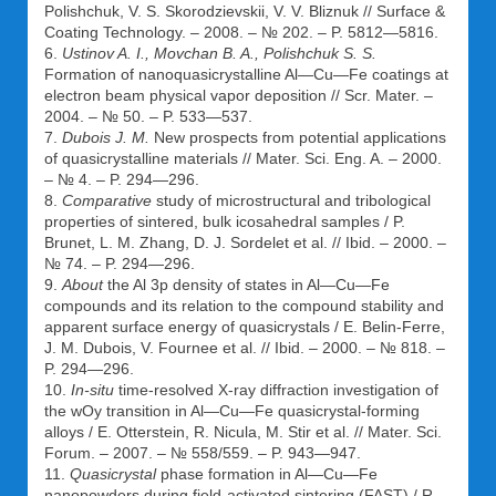
Polishchuk, V. S. Skorodzievskii, V. V. Bliznuk // Surface &
Coating Technology. – 2008. – № 202. – P. 5812—5816.
6.
Ustinov A. I., Movchan B. A., Polishchuk S. S.
Formation of nanoquasicrystalline Al—Cu—Fe coatings at
electron beam physical vapor deposition // Scr. Mater. –
2004. – № 50. – P. 533—537.
7.
Dubois J. M.
New prospects from potential applications
of quasicrystalline materials // Mater. Sci. Eng. A. – 2000.
– № 4. – P. 294—296.
8.
Comparative
study of microstructural and tribological
properties of sintered, bulk icosahedral samples / P.
Brunet, L. M. Zhang, D. J. Sordelet et al. // Ibid. – 2000. –
№ 74. – P. 294—296.
9.
About
the Al 3p density of states in Al—Cu—Fe
compounds and its relation to the compound stability and
apparent surface energy of quasicrystals / E. Belin-Ferre,
J. M. Dubois, V. Fournee et al. // Ibid. – 2000. – № 818. –
P. 294—296.
10.
In-situ
time-resolved X-ray diffraction investigation of
the wОy transition in Al—Cu—Fe quasicrystal-forming
alloys / E. Otterstein, R. Nicula, M. Stir et al. // Mater. Sci.
Forum. – 2007. – № 558/559. – P. 943—947.
11.
Quasicrystal
phase formation in Al—Cu—Fe
nanopowders during field-activated sintering (FAST) / R.