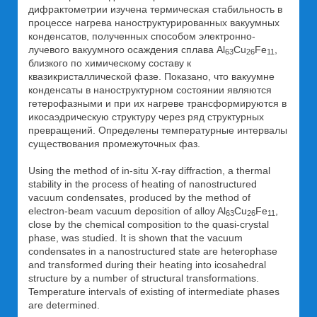
дифрактометрии изучена термическая стабильность в
процессе нагрева наноструктурированных вакуумных
конденсатов, полученных способом электронно-
лучевого вакуумного осаждения сплава Al
Cu
Fe
,
63
26
11
близкого по химическому составу к
квазикристаллической фазе. Показано, что вакуумне
конденсаты в наноструктурном состоянии являются
гетерофазными и при их нагреве трансформируются в
икосаэдрическую структуру через ряд структурных
превращений. Определены температурные интервалы
существования промежуточных фаз.
Using the method of in-situ X-ray diffraction, a thermal
stability in the process of heating of nanostructured
vacuum condensates, produced by the method of
electron-beam vacuum deposition of alloy Al
Cu
Fe
,
63
26
11
close by the chemical composition to the quasi-crystal
phase, was studied. It is shown that the vacuum
condensates in a nanostructured state are heterophase
and transformed during their heating into icosahedral
structure by a number of structural transformations.
Temperature intervals of existing of intermediate phases
are determined.