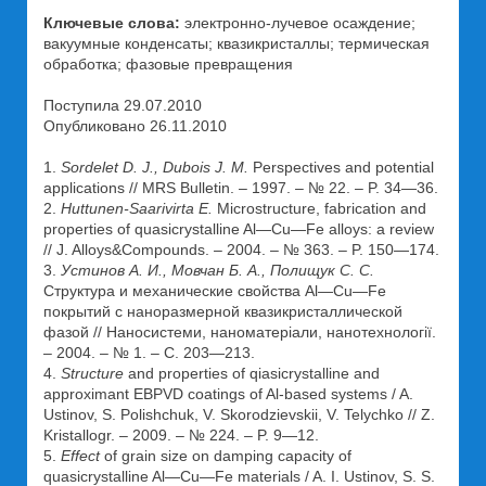
Ключевые слова:
электронно-лучевое осаждение;
вакуумные конденсаты; квазикристаллы; термическая
обработка; фазовые превращения
Поступила 29.07.2010
Опубликовано 26.11.2010
1.
Sordelet D. J., Dubois J. M.
Perspectives and potential
applications // MRS Bulletin. – 1997. – № 22. – P. 34—36.
2.
Huttunen-Saarivirta E.
Microstructure, fabrication and
properties of quasicrystalline Al—Cu—Fe alloys: a review
// J. Alloys&Compounds. – 2004. – № 363. – P. 150—174.
3.
Устинов А. И., Мовчан Б. А., Полищук С. С.
Структура и механические свойства Al—Cu—Fe
покрытий с наноразмерной квазикристаллической
фазой // Наносистеми, наноматеріали, нанотехнології.
– 2004. – № 1. – С. 203—213.
4.
Structure
and properties of qiasicrystalline and
approximant EBPVD coatings of Al-based systems / A.
Ustinov, S. Polishchuk, V. Skorodzievskii, V. Telychko // Z.
Kristallogr. – 2009. – № 224. – P. 9—12.
5.
Effect
of grain size on damping capacity of
quasicrystalline Al—Cu—Fe materials / A. I. Ustinov, S. S.