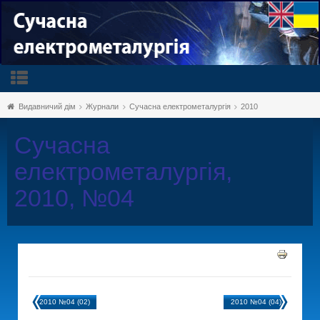
Видавничий дім
Журнали
Сучасна електрометалургія
2010
Сучасна
електрометалургія,
2010, №04
2010 №04 (02)
2010 №04 (04)