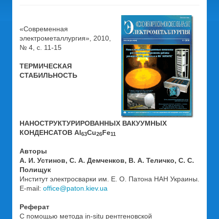
«Современная
электрометаллургия», 2010,
№ 4, с. 11-15
ТЕРМИЧЕСКАЯ
СТАБИЛЬНОСТЬ
НАНОСТРУКТУРИРОВАННЫХ ВАКУУМНЫХ
КОНДЕНСАТОВ Al
Cu
Fe
63
26
11
Авторы
А. И. Устинов, С. А. Демченков, В. А. Теличко, С. С.
Полищук
Институт электросварки им. Е. О. Патона НАН Украины.
E-mail:
office@paton.kiev.ua
Реферат
С помощью метода in-situ рентгеновской