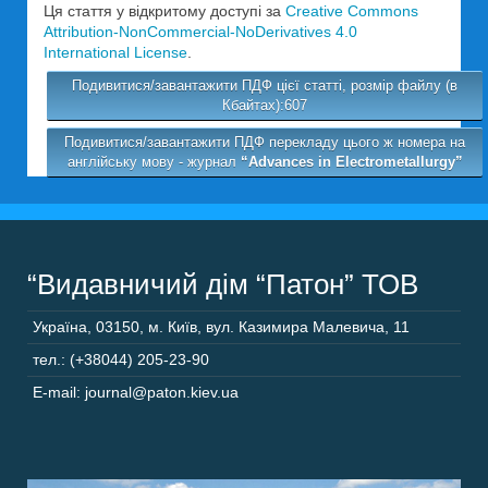
Ця стаття у відкритому доступі за
Creative Commons
Attribution-NonCommercial-NoDerivatives 4.0
International License
.
Подивитися/завантажити ПДФ цієї статті, розмір файлу (в
Кбайтах):607
Подивитися/завантажити ПДФ перекладу цього ж номера на
англійську мову - журнал
“Advances in Electrometallurgy”
“Видавничий дім “Патон” ТОВ
Україна
,
03150
,
м. Київ,
вул. Казимира Малевича, 11
тел.: (+38044) 205-23-90
E-mail: journal@paton.kiev.ua