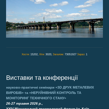
Хости:
15202,
Хіти:
3020,
Загалом:
73051927
Зараз:
1
Виставки та конференції
науково-практичні семінари
«3D ДРУК МЕТАЛЕВИХ
ВИРОБІВ»
та
«НЕРУЙНІВНИЙ КОНТРОЛЬ ТА
МОНІТОРИНГ ТЕХНІЧНОГО СТАНУ»
26-27 травня 2026 р.,
XXIV Міжнародний промисловий форум (м. Київ,