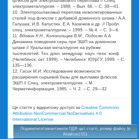
флюсов для электрошлакового переплава // Спец.
электрометаллургия. – 1988. – Вып. 66. – С. 38—41.
10.
Электрошлаковый
переплав низколегированных
сталей под флюсом с добавкой доменного шлака / А.А.
Галушка, И.В. Капустин, Е.А. Казачков и др. // Пробл.
спец. электрометаллургии. – 1999. – № 4. – С. 3—6.
11.
Вдовин К.Н., Колокольцев В.М., Подосян А.А.
Динамика поведения серы при ЭШП на доменном
шлаке // Уральская металлургия на рубеже
тысячелетий: Тез. докл. междунар. науч.-техн. конф.
(Челябинск, окт. 1999). – Челябинск: ЮУрГУ, 1999. – С.
135—136.
12.
Гасик М.И
. Исследование возможности
расширения сырьевой базы для выплавки флюсов
ЭШП // Спец. электрометаллургия. – М.:
Черметинформация, 1985. – Ч. 2. – С. 29—32.
Ця стаття у відкритому доступі за
Creative Commons
Attribution-NonCommercial-NoDerivatives 4.0
International License
.
Подивитися/завантажити ПДФ цієї статті, розмір файлу (в
Кбайтах):551