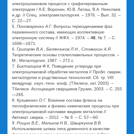
электрошлаковом процессе с графитированным
электродом / А.Е. Воронин, Ю.В. Латаш, В.А. Николаев
и др. // Спец. электрометаллургия. – 1976. – Вып. 32. –
С. 22—27.
5.
Пономаренко А.Г.
Вопросы термодинамики фаз
переменного состава, имеющих коллективную
электронную систему // ЖФХ. – 1974. –
48
, № 7. – С.
1668—1671.
6.
Григорян В.А., Белянчиков Л.Н., Стомахин А.Я.
Теоретические основы сталеплавильных процессов. –
М.: Металлургия, 1987. – 272 с.
7.
Биктагиров Ф.К.
Поведение углерода при
электрошлаковой обработке металлов // Пробл. сварки,
металлургии и родственных технологий: Сб. тр. VIII
междунар. науч.-техн. конф. (Тбилиси, окт. 2003). –
Тбилиси: Ассоциация сварщиков Грузии, 2003. – С. 255
—265.
8.
Кузьменко О.Г.
Влияние состава флюса на
теплофизические и физико-химические процессы при
электрошлаковой наплавке жидким металлом //
Автомат. сварка. – 2012. – № 9. – С. 57—60.
9.
Рощин В.Е., Мальков Н.В., Швыркунов В.В.
Использование шлака типа доменного в качестве