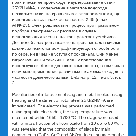
практически не происходит науглероживание стали
25Х2НМФА, а содержание в металле водорода
несколько ниже, по сравнению с экспериментами, где
использовались шлаки основностью 2,35 (шлак
АНФ-29). Электрошлаковый процесс при правильном
подборе электрических режимов в случае
использования кислых шлаков протекает устойчиво.
Для целей электрошлакового нагрева металла кислые
шлаки, за исключением рафинирующей способности
по сере, ни в чем не уступают основным. Они менее
гигроскопичны и токсичны, для их приготовления
используются более дешевые компоненты, в том числе
возможно применение различных шлаковых отходов, в
частности доменного шлака. Библиогр. 12, табл. 3, ил.
2.
Peculiarities of interaction of slag and metal in electroslag
heating and treatment of rotor steel 25Kh2NMFA are
investigated. The electroslag process was performed
using graphite electrodes, the slag temperature was
maintained within 1650...1700 °C. The slags were used
with a mass fraction of silicon oxide from 10 up to 50 %. It
was revealed that the composition of slags by main
components (CaF
, CaO and Al
O
) does not undergo the
2
2
3