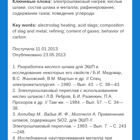
Ключевые слова:
электрошлакоаый нагрев; кислые
шлаки; состав шлака и металла; рафинирование;
содержание газов; поведение углерода
Key words:
electroslag heating; acid slags; composition
of slag and metal; refining; content of gases; behavior of
carbon
Поступила 11.01.2013
Опубликовано 23.05.2013
1.
Разработк
а кислого шлака для ЭШП и
исследование некоторых его свойств / Б.И. Медовар,
В.С. Жаховский, В.М. Мартын и др. // Спец.
электрометаллургия. – 1980. – Вып. 43. – С. 38—43.
2.
Электрошлаковый
переплав с использованием
кислих шлаков / Л.В. Ребров, Б.И. Разинкин, П.А.
Прохоров и др. // Там же. – 1984. – Вып. 57. – С. 34—
38.
3.
Аллибер М., Вадье Ж. Ф., Митчелл А.
Применение
шлаков, содержащих SiO2, для ЭШП //
Электрошлаковый переплав. – 1983. – Вып. 7. – С. 243
—248.
4.
Исследование
науглероживания металла при