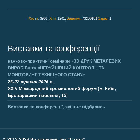
Хости:
3961,
Хіти:
1201,
Загалом:
73200181
Зараз:
1
Виставки та конференції
науково-практичні семінари
«3D ДРУК МЕТАЛЕВИХ
ВИРОБІВ»
та
«НЕРУЙНІВНИЙ КОНТРОЛЬ ТА
МОНІТОРИНГ ТЕХНІЧНОГО СТАНУ»
26-27 травня 2026 р.,
XXIV Міжнародний промисловий форум (м. Київ,
Броварський проспект, 15)
Виставки та конференції, які вже відбулись
©
2013-2026 Видавничий дім "Патон".