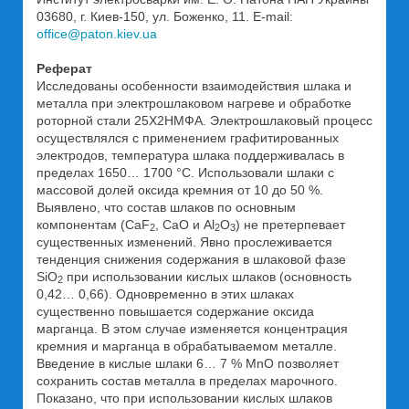
03680, г. Киев-150, ул. Боженко, 11. E-mail:
office@paton.kiev.ua
Реферат
Исследованы особенности взаимодействия шлака и
металла при электрошлаковом нагреве и обработке
роторной стали 25Х2НМФА. Электрошлаковый процесс
осуществлялся с применением графитированных
электродов, температура шлака поддерживалась в
пределах 1650… 1700 °С. Использовали шлаки с
массовой долей оксида кремния от 10 до 50 %.
Выявлено, что состав шлаков по основным
компонентам (CaF
, CaO и Al
O
) не претерпевает
2
2
3
существенных изменений. Явно прослеживается
тенденция снижения содержания в шлаковой фазе
SiO
при использовании кислых шлаков (основность
2
0,42… 0,66). Одновременно в этих шлаках
существенно повышается содержание оксида
марганца. В этом случае изменяется концентрация
кремния и марганца в обрабатываемом металле.
Введение в кислые шлаки 6… 7 % MnO позволяет
сохранить состав металла в пределах марочного.
Показано, что при использовании кислых шлаков