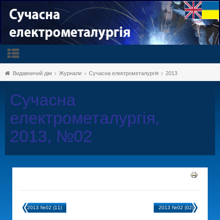
Видавничий дім
Журнали
Сучасна електрометалургія
2013
Сучасна
електрометалургія,
2013, №02
2013 №02 (11)
2013 №02 (02)