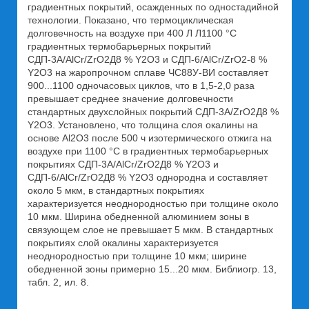
градиентных покрытий, осажденных по одностадийной
технологии. Показано, что термоциклическая
долговечность на воздухе при 400 Л Л1100 °С
градиентных термобарьерных покрытий
СДП-3А/AlCr/ZrO2Д8 % Y2O3 и СДП-6/AlCr/ZrO2-8 %
Y2O3 на жаропрочном сплаве ЧС88У-ВИ составляет
900...1100 одночасовых циклов, что в 1,5-2,0 раза
превышает среднее значение долговечности
стандартных двухслойных покрытий СДП-3А/ZrO2Д8 %
Y2O3. Установлено, что толщина слоя окалины на
основе Al2O3 после 500 ч изотермического отжига на
воздухе при 1100 °С в градиентных термобарьерных
покрытиях СДП-3А/AlCr/ZrO2Д8 % Y2O3 и
СДП-6/AlCr/ZrO2Д8 % Y2O3 однородна и составляет
около 5 мкм, в стандартных покрытиях
характеризуется неоднородностью при толщине около
10 мкм. Ширина обедненной алюминием зоны в
связующем слое не превышает 5 мкм. В стандартных
покрытиях слой окалины характеризуется
неоднородностью при толщине 10 мкм; ширине
обедненной зоны примерно 15...20 мкм. Библиогр. 13,
табл. 2, ил. 8.