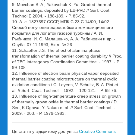
9. Movchan B. A., Yakovchuk K. Yu. Graded thermal
barrier coatings, deposited by EB-PVD // Surf. Сoat.
Тechnol.Е 2004. - 188-189. - P. 85-92.
10. А. с. 1827397 СССР, МПК С 23 С 14/00, 14/02.
Способ получения жаростойкого композиционного
покрытия для лопаток газовой турбины / А. И.
Рыбников, И. С. Малашенко, А. А. Рабинович и др. -
Опубл. 07.11.1993, Бюл. № 26.
11. Schaeffer J.S. The effect of alumina phase
transformation of thermal barrier coating durability // Proc.
of TBC Interagency Coordination Committee. - 1997. - P.
99-108.
12. Influence of electron beam physical vapor deposited
thermal barrier coating microstructure on thermal cyclic
oxidation conditions / C. Leyens, V. Schultz, B. A. Pint et
al. // Surf. Сoat. Тechnol. - 1992. – 120-121. - P. 68-76.
13. Influence of high-temperature creep stress on growth
of thermally grown oxide in thermal barrier coatings / D.
Seo, K.Ogawa, Y. Nakao et al. // Surf. Сoat. Тechnol. -
2009. - 203. - P. 1979-1983.
Ця стаття у відкритому доступі за
Creative Commons