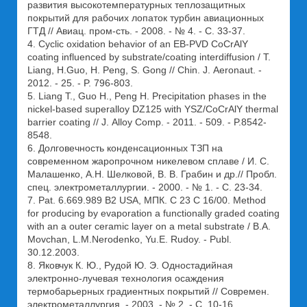
развития высокотемпературных теплозащитных
покрытий для рабочих лопаток турбин авиационных
ГТД // Авиац. пром-сть. - 2008. - № 4. - С. 33-37.
4. Cyclic oxidation behavior of an EB-PVD CoCrAlY
coating influenced by substrate/coating interdiffusion / T.
Liang, H.Guo, H. Peng, S. Gong // Chin. J. Аeronaut. -
2012. - 25. - P. 796-803.
5. Liang T., Guo H., Peng H. Precipitation phases in the
nickel-based superalloy DZ125 with YSZ/CoCrAlY thermal
barrier coating // J. Аlloy Сomp. - 2011. - 509. - P.8542-
8548.
6. Долговечность конденсационных ТЗП на
современном жаропрочном никелевом сплаве / И. С.
Малашенко, А.Н. Шелковой, В. В. Грабин и др.// Пробл.
спец. электрометаллургии. - 2000. - № 1. - С. 23-34.
7. Pat. 6.669.989 B2 USA, МПК. C 23 C 16/00. Method
for producing by evaporation a functionally graded coating
with an a outer ceramic layer on a metal substrate / B.A.
Movchan, L.M.Nerodenko, Yu.E. Rudoy. - Publ.
30.12.2003.
8. Яковчук К. Ю., Рудой Ю. Э. Одностадийная
электронно-лучевая технология осаждения
термобарьерных градиентных покрытий // Современ.
электрометаллургия. - 2003. - № 2. - C. 10-16.