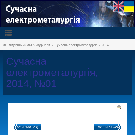
Видавничий дім
Журнали
Сучасна електрометалургія
2014
Сучасна
електрометалургія,
2014, №01
2014 №01 (03)
2014 №01 (05)