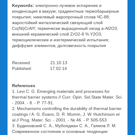
Keywords:
электронно-лучевое испарение и
конденсация в вакуум; градиентные термобарьерные
покрытия; никелевый жаропрочный сплав ЧС-88;
жаростойкий металлический связующий слой
Co(Ni)CrAlY; термически выращенный оксид a-Al2O3;
внешний керамический слой ZrO2-8 % Y2O3;
термоциклические и изотермический испытания;
диффузия элементов; долговечность покрытия
Received: 21.10.13
Published: 17.02.14
References
1. Levi C. G. Emerging materials and processes for
thermal barrier systems // Curr. Opin. Sol.State Mater. Sci.
- 2004. - 8. - P. 77-91.
2. Mechanisms controlling the durability of thermal barrier
coatings / A. G. Evans, D. R. Mumm, J. W. Hutchinson et
al.// Prog. Mater. Sci. - 2001. - № 46. - P. 505-553.
3. Будиновский С. А., Мубояджан С. А., Гаямов Л. М.
Современное состояние и основные тенденции