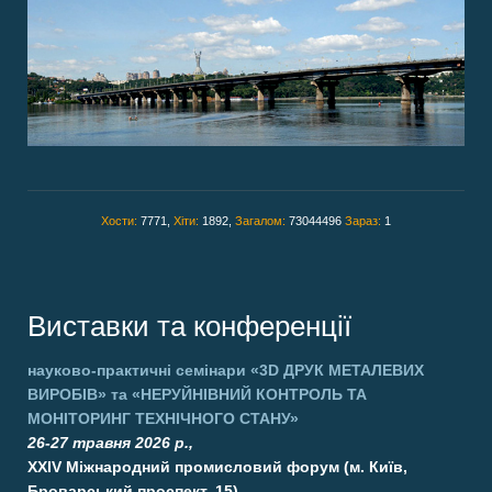
Хости:
7771,
Хіти:
1892,
Загалом:
73044496
Зараз:
1
Виставки та конференції
науково-практичні семінари
«3D ДРУК МЕТАЛЕВИХ
ВИРОБІВ»
та
«НЕРУЙНІВНИЙ КОНТРОЛЬ ТА
МОНІТОРИНГ ТЕХНІЧНОГО СТАНУ»
26-27 травня 2026 р.,
XXIV Міжнародний промисловий форум (м. Київ,
Броварський проспект, 15)