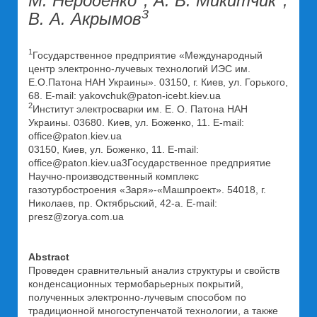
М. Нероденко
, А. В. Микитчик
,
3
В. А. Акрымов
1
Государственное предприятие «Международный
центр электронно-лучевых технологий ИЭС им.
Е.О.Патона НАН Украины». 03150, г. Киев, ул. Горького,
68. E-mail: yakovchuk@paton-icebt.kiev.ua
2
Институт электросварки им. Е. О. Патона НАН
Украины. 03680. Киев, ул. Боженко, 11. E-mail:
office@paton.kiev.ua
03150, Киев, ул. Боженко, 11. E-mail:
office@paton.kiev.ua3Государственное предприятие
Научно-производственный комплекс
газотурбостроения «Заря»-«Машпроект». 54018, г.
Николаев, пр. Октябрьский, 42-а. E-mail:
presz@zorya.com.ua
Abstract
Проведен сравнительный анализ структуры и свойств
конденсационных термобарьерных покрытий,
полученных электронно-лучевым способом по
традиционной многоступенчатой технологии, а также