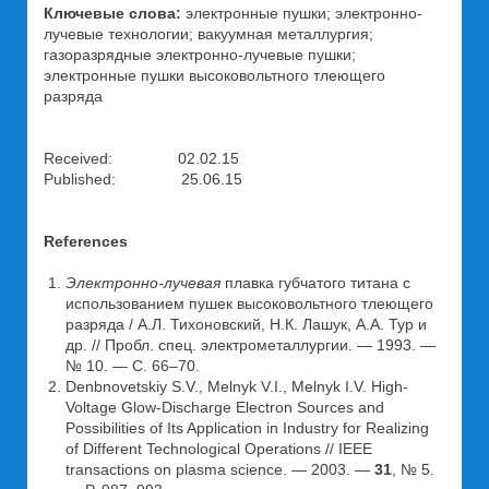
Ключевые слова:
электронные пушки; электронно-
лучевые технологии; вакуумная металлургия;
газоразрядные электронно-лучевые пушки;
электронные пушки высоковольтного тлеющего
разряда
Received: 02.02.15
Published: 25.06.15
References
Электронно-лучевая
плавка губчатого титана с
использованием пушек высоковольтного тлеющего
разряда / А.Л. Тихоновский, Н.К. Лашук, А.А. Тур и
др. // Пробл. спец. электрометаллургии. — 1993. —
№ 10. — С. 66–70.
Denbnovetskiy S.V., Melnyk V.I., Melnyk I.V. High-
Voltage Glow-Discharge Electron Sources and
Possibilities of Its Application in Industry for Realizing
of Different Technological Operations // IEEE
transactions on plasma science. — 2003. —
31
, № 5.