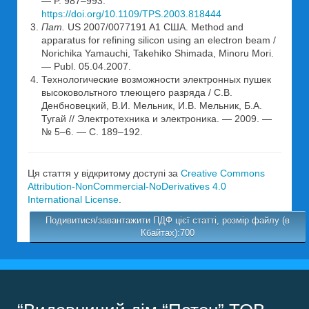
— P. 987–993.
https://doi.org/10.1109/TPS.2003.818444
Пат
.
US 2007/0077191 A1 США. Мethod and
apparatus for refining silicon using an electron beam /
Norichika Yamauchi, Takehiko Shimada, Minoru Mori.
— Publ. 05.04.2007.
Технологические возможности электронных пушек
высоковольтного тлеющего разряда / С.В.
Денбновецкий, В.И. Мельник, И.В. Мельник, Б.А.
Тугай // Электротехника и электроника. — 2009. —
№ 5–6. — С. 189–192.
Ця стаття у відкритому доступі за
Creative Commons
Attribution-NonCommercial-NoDerivatives 4.0
International License
.
Подивитися/завантажити ПДФ цієї статті, розмір файлу (в
Кбайтах):700