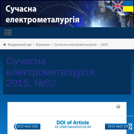
Видавничий дім
Журнали
Сучасна електрометалургія
2015
Сучасна
електрометалургія,
2015, №02
DOI of Article
2015 №02 (03)
2015 №02 (05)
10.15407/sem2015.02.04