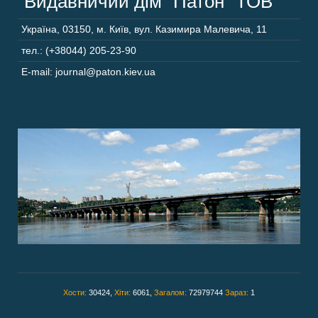
“Видавничий дім “Патон” ТОВ
Україна
,
03150
,
м. Київ,
вул. Казимира Малевича, 11
тел.: (+38044) 205-23-90
E-mail: journal@paton.kiev.ua
Хости:
30424,
Хіти:
6061,
Загалом:
72979744
Зараз:
1