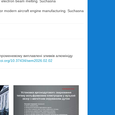
by electron beam melting. Suchasna
 for modern aircraft engine manufacturing. Suchasna
.
о-променевому виплавлені зливків алюмініду
/doi.org/10.37434/sem2026.02.02