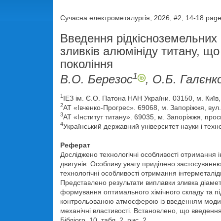
Сучасна електрометалургія, 2026, #2, 14-18 pag
Введення рідкісноземельних
зливків алюмініду титану, що
покоління
1
В.О. Березос
, О.Б. Галєнк
1
ІЕЗ ім. Є.О. Патона НАН України. 03150, м. Київ
2
АТ «Івченко-Прогрес». 69068, м. Запоріжжя, вул.
3
АТ «Інститут титану». 69035, м. Запоріжжя, про
4
Український державний університет науки і техно
Реферат
Досліджено технологічні особливості отримання і
двигунів. Особливу увагу приділено застосуванню
технологічні особливості отримання інтерметалід
Представлено результати виплавки зливка діам
формування оптимального хімічного складу та п
контрольованою атмосферою із введенням модифік
механічні властивості. Встановлено, що введенн
Бібліогр. 10, табл. 2, рис. 2.