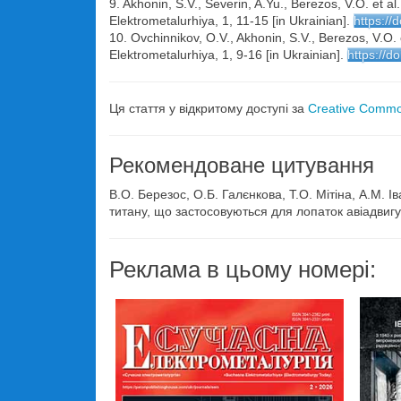
9. Akhonin, S.V., Severin, A.Yu., Berezos, V.O. et
Elektrometalurhiya, 1, 11-15 [in Ukrainian].
https:/
10. Ovchinnikov, O.V., Akhonin, S.V., Berezos, V.O
Elektrometalurhiya, 1, 9-16 [in Ukrainian].
https://d
Ця стаття у відкритому доступі за
Creative Common
Рекомендоване цитування
В.О. Березос, О.Б. Галєнкова, T.О. Мітіна, А.М.
титану, що застосовуються для лопаток авіадвигу
Реклама в цьому номері: