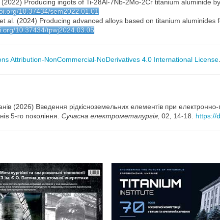
 al. (2022) Producing ingots of Ti-28Al-7Nb-2Mo-2Cr titanium aluminide 
/doi.org/10.37434/sem2022.01.01
. et al. (2024) Producing advanced alloys based on titanium aluminides
oi.org/10.37434/tpwj2024.03.05
s Attribution-NonCommercial-NoDerivatives 4.0 International License
 Іванів (2026) Введення рідкісноземельних елементів при електронн
нів 5-го покоління.
Сучасна електрометалургія
, 02, 14-18.
https:/