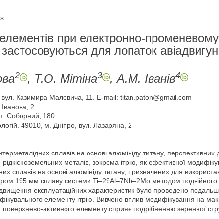
es
 елементів при електронно-променевому
 застосовуються для лопаток авіадвигуні
2
3
4
ова
, T.О. Мітіна
, А.М. Іванів
, вул. Казимира Малевича, 11. E-mail: titan.paton@gmail.com
 Іванова, 2
сп. Соборний, 180
логій. 49010, м. Дніпро, вул. Лазаряна, 2
нтерметалідних сплавів на основі алюмініду титану, перспективних 
 рідкісноземельних металів, зокрема ітрію, як ефективної модифіку
них сплавів на основі алюмініду титану, призначених для використа
етром 195 мм сплаву системи Ti–29Al–7Nb–2Mo методом подвійного
ідвищення експлуатаційних характеристик було проведено подальши
увального елементу ітрію. Вивчено вплив модифікування на макро-
я поверхнево-активного елементу сприяє подрібненню зеренної стру