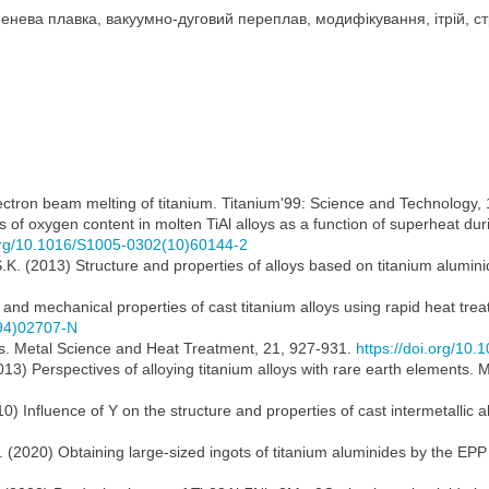
нева плавка, вакуумно-дуговий переплав, модифікування, ітрій, стр
Electron beam melting of titanium. Titanium'99: Science and Technology
 of oxygen content in molten TiAl alloys as a function of superheat dur
.org/10.1016/S1005-0302(10)60144-2
a, S.K. (2013) Structure and properties of alloys based on titanium alumi
and mechanical properties of cast titanium alloys using rapid heat tre
(94)02707-N
loys. Metal Science and Heat Treatment, 21, 927-931.
https://doi.org/10
2013) Perspectives of alloying titanium alloys with rare earth elements
2010) Influence of Y on the structure and properties of cast intermetalli
l. (2020) Obtaining large-sized ingots of titanium aluminides by the E