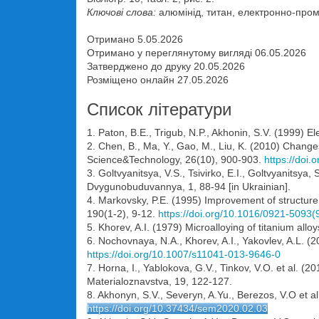
Ключові слова:
алюмінід, титан, електронно-проме
Отримано 5.05.2026
Отримано у переглянутому вигляді 06.05.2026
Затверджено до друку 20.05.2026
Розміщено онлайн 27.05.2026
Список літератури
1. Paton, B.E., Trigub, N.P., Akhonin, S.V. (1999) 
2. Chen, B., Ma, Y., Gao, M., Liu, K. (2010) Changes
Science&Technology, 26(10), 900-903.
https://doi
3. Goltvyanitsya, V.S., Tsivirko, E.I., Goltvyanitsy
Dvygunobuduvannya, 1, 88-94 [in Ukrainian].
4. Markovsky, P.E. (1995) Improvement of structure 
190(1-2), 9-12.
https://doi.org/10.1016/0921-5093
5. Khorev, A.I. (1979) Microalloying of titanium al
6. Nochovnaya, N.A., Khorev, A.I., Yakovlev, A.L. (
https://doi.org/10.1007/s11041-013-9646-0
7. Horna, I., Yablokova, G.V., Tinkov, V.O. et al. (
Materialoznavstva, 19, 122-127.
8. Akhonyn, S.V., Severyn, A.Yu., Berezos, V.O et a
https://doi.org/10.37434/sem2020.02.03