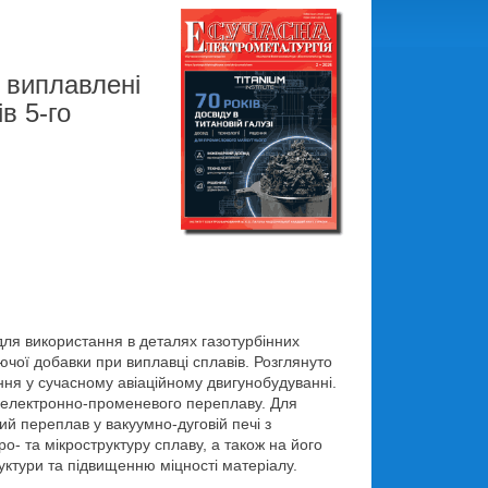
 виплавлені
в 5-го
для використання в деталях газотурбінних
ючої добавки при виплавці сплавів. Розглянуто
ння у сучасному авіаційному двигунобудуванні.
 електронно-променевого переплаву. Для
й переплав у вакуумно-дуговій печі з
 та мікроструктуру сплаву, а також на його
ктури та підвищенню міцності матеріалу.