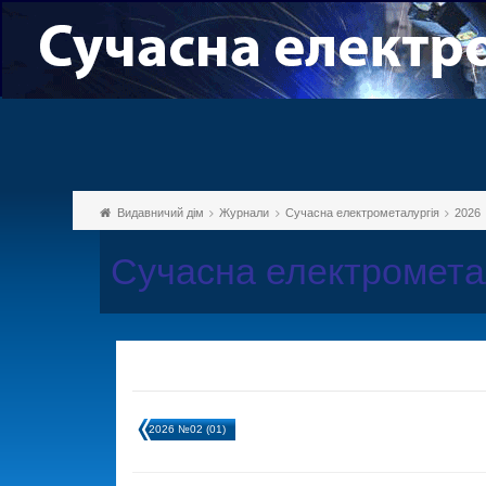
Видавничий дім
Журнали
Сучасна електрометалургія
2026
Сучасна електромета
2026 №02 (01)