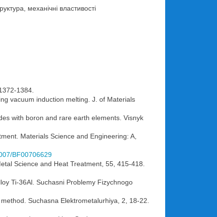
уктура, механічні властивості
, 1372-1384.
ing vacuum induction melting. J. of Materials
nides with boron and rare earth elements. Vіsnyk
atment. Materials Science and Engineering: A,
.1007/BF00706629
. Metal Science and Heat Treatment, 55, 415-418.
c alloy Ti-36Al. Suchasni Problemy Fizychnogo
PP method. Suchasna Elektrometalurhiya, 2, 18-22.