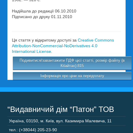
Надійшла до редакції 06.10.2010
Підписано до друку 01.11.2010
Ця стаття у відкритому доступі за
Creative Commons
Attribution-NonCommercial-NoDerivatives 4.0
International License
.
Подивитися/завантажити ПДФ цієї статті, розмір файлу (в
Кбайтах):815
Інформація про ціни на передплату
“Видавничий дім “Патон” ТОВ
Україна
,
03150
,
м. Київ,
вул. Казимира Малевича, 11
тел.: (+38044) 205-23-90