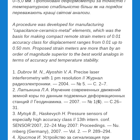
0–5,0 мм. Пропоновані деформометри за точністю і
температурною стабільністю більш як на порядок
переважають кращі світові аналоги.
A procedure was developed for manufacturing
"capacitance-ceramics-metal" elements, which was the
basis for making compact remote strain meters of 0.01
accuracy class for displacement ranges from 0.01 up to
0.50 mm. Proposed strain meters are more than by an
order of magnitude superior to the best world analogs in
terms of accuracy and temperature stability.
1.
Dubrov M. N., Alyoshin V. A
. Precise laser
interferometry with 1 pm resolution // Журнал
радиоэлектроники. — 2004. — № 5. — С. 2–7.
2.
Латынина Л.А
. Изучение современных движений
земной коры по данным подземных деформационных
станций // Геодинамика. — 2007. — № 1(
6
). — С.26–
31.
3.
Mytsyk B., Haskevych H
. Pressure sensors of
especially high accuracy class // 13th intern. conf.
SENSOR’2007, 22–24 May 2007: Proceedings. — Nu.
rnberg (Germany), 2007. — Vol. 2. — P. 289–294.
4.
Христов И
. Устройство за сигнализация при