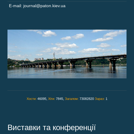
E-mail: journal@paton.kiev.ua
Хости:
46095,
Хіти:
7845,
Загалом:
73082820
Зараз:
1
Виставки та конференції