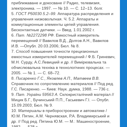
приближаване и докосване // Радио, телевизия,
электроника. — 1997. — № 10. — С. 12–13. болг.
5.
ГОСТ Р50030.5.2–99
. Аппаратура распределения и
управления низковольтная. Ч. 5.2. Аппараты и
коммутационные элементы цепей управления.
Бесконтактные датчики. — Введ. 1.01.2002 г.
6.
Пат. №2272298 РФ
. Емкостный измеритель
перемещений // Вавилов В.Д., Долгов А.Н., Вавилов
И.В. —Опубл. 20.03.2006; Бюл. № 8.
7.
Способ
повышения точности прецизионных
емкостных измерителей перемещений / Ф.Б. Гриневич,
М.Н. Сурду, А.С.Левицкий и др. // Вимірювальна та
обчислювальна техніка в технологічних процесах. —
2005. — № 1. — С. 68–72.
8.
Писаренко Г.С., Яковлев А.П., Матвеев В.В
.
Справочник по сопротивлению материалов // Под ред.
Г.С. Писаренко. — Киев: Наук. думка, 1988. — 736 с.
9.
Пат. України 59563 А
. Склокристалічний матеріал //
Мицик Б.Г., Бучинський П.П., Гаськевич Г.І. — Опубл.
15.09.2003; Бюл. № 9.
10.
Материалы
в приборостроении и автоматике /
Ю.М. Пятин, А.М. Чернявская, Р.А. Владимирський и
др. // Под ред. Пятина Ю.М. — М.: Машиностроение,
1982. — 528 с.