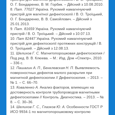
О. Г. Бондаренко, В. М. Горбик. – Дійсний з 10.08.2010.
8.
Пат. 77027
Україна. Рухомий намагнічуючий
пристрій для магнітної дефектоскопії / В. О. Троїцький,
О. Г. Бондаренко, В. В. Самойлович. – Дійсний з
25.01.2013.
9.
Пат. 81659
Україна. Рухомий намагнічуючий
пристрій / В. О. Троїцький. – Дійсний з 10.07.13.
10.
Пат 82447
Україна. Рухомий намагнічуючий
пристрій для дефектоскопії протяжних конструкцій / В.
О. Троїцький. – Дійсний з 12.08.13.
11.
Шелихов Г. С.
Магнитопорошковая дефектоскопия /
Под ред. В. В. Клюева. – М.: Изд. Дом «Спектр», 2010.
– 336 с.
12.
Пашагин А. П., Бенклевская Н. П.
Выявляемость
поверхностных дефектов малого раскрытия при
магнитной дефектоскопии // Дефектоскопия. – 2013. –
№ 1. – С. 66–70.
13.
Коваленко А.
Анализ факторов, влияющих на
достоверность контроля трубопроводов магнитными
дефектоскопами // Контроль. Диагностика. – 2013. – №
8. – С. 30–36.
14.
Шелихов Г. С., Глазков Ю. А.
Особенности ГОСТ Р
ИСО 9934-1 по магнитопорошковому контролю