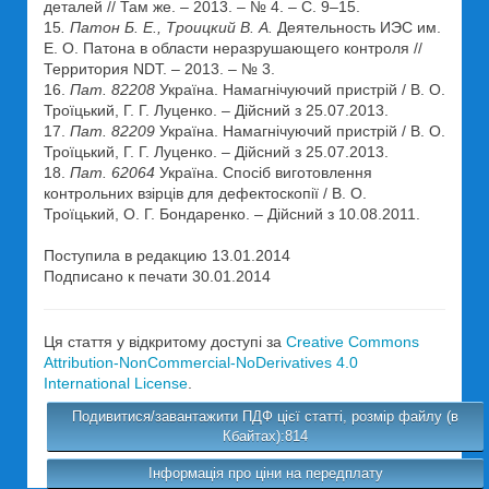
деталей // Там же. – 2013. – № 4. – С. 9–15.
15
. Патон Б. Е., Троицкий В. А.
Деятельность ИЭС им.
Е. О. Патона в области неразрушающего контроля //
Территория NDT. – 2013. – № 3.
16.
Пат. 82208
Україна. Намагнічуючий пристрій / В. О.
Троїцький, Г. Г. Луценко. – Дійсний з 25.07.2013.
17.
Пат. 82209
Україна. Намагнічуючий пристрій / В. О.
Троїцький, Г. Г. Луценко. – Дійсний з 25.07.2013.
18.
Пат. 62064
Україна. Спосіб виготовлення
контрольних взірців для дефектоскопії / В. О.
Троїцький, О. Г. Бондаренко. – Дійсний з 10.08.2011.
Поступила в редакцию 13.01.2014
Подписано к печати 30.01.2014
Ця стаття у відкритому доступі за
Creative Commons
Attribution-NonCommercial-NoDerivatives 4.0
International License
.
Подивитися/завантажити ПДФ цієї статті, розмір файлу (в
Кбайтах):814
Інформація про ціни на передплату