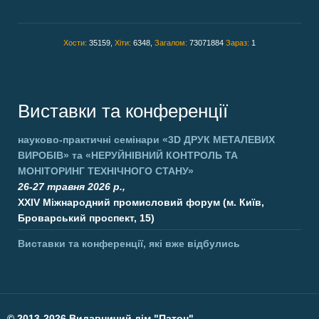
Хости:
35159,
Хіти:
6348,
Загалом:
73071884
Зараз:
1
Виставки та конференції
науково-практичні семінари
«3D ДРУК МЕТАЛЕВИХ
ВИРОБІВ»
та
«НЕРУЙНІВНИЙ КОНТРОЛЬ ТА
МОНІТОРИНГ ТЕХНІЧНОГО СТАНУ»
26-27 травня 2026 р.,
XXIV Міжнародний промисловий форум (м. Київ,
Броварський проспект, 15)
Виставки та конференції, які вже відбулись
©
2013-2026 Видавничий дім "Патон".