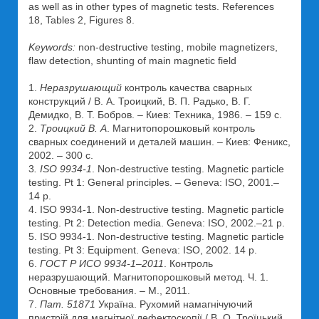
as well as in other types of magnetic tests. References
18, Tables 2, Figures 8.
Keywords:
non-destructive testing, mobile magnetizers,
flaw detection, shunting of main magnetic field
1.
Неразрушающий
контроль качества сварных
конструкций / В. А. Троицкий, В. П. Радько, В. Г.
Демидко, В. Т. Бобров. – Киев: Техника, 1986. – 159 с.
2.
Троицкий В. А
. Магнитопорошковый контроль
сварных соединений и деталей машин. – Киев: Феникс,
2002. – 300 с.
3
. ISO 9934-1
. Non-destructive testing. Magnetic particle
testing. Pt 1: General principles. – Geneva: ISO, 2001.–
14 p.
4. ISO 9934-1. Non-destructive testing. Magnetic particle
testing. Pt 2: Detection media. Geneva: ISO, 2002.–21 p.
5. ISO 9934-1. Non-destructive testing. Magnetic particle
testing. Pt 3: Equipment. Geneva: ISO, 2002. 14 p.
6.
ГОСТ Р ИСО 9934-1–2011
. Контроль
неразрушающий. Магнитопорошковый метод. Ч. 1.
Основные требования. – М., 2011.
7.
Пат. 51871
Україна. Рухомий намагнічуючий
пристрій для магнітної дефектоскопії / В. О. Троїцький,