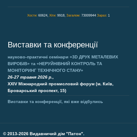
Хости:
60624,
Хіти:
9918,
Загалом:
73009944
Зараз:
1
Виставки та конференції
науково-практичні семінари
«3D ДРУК МЕТАЛЕВИХ
ВИРОБІВ»
та
«НЕРУЙНІВНИЙ КОНТРОЛЬ ТА
МОНІТОРИНГ ТЕХНІЧНОГО СТАНУ»
26-27 травня 2026 р.,
XXIV Міжнародний промисловий форум (м. Київ,
Броварський проспект, 15)
Виставки та конференції, які вже відбулись
©
2013-2026 Видавничий дім "Патон".