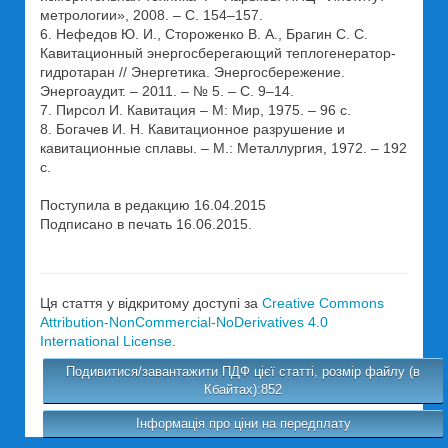
метрологии», 2008. – С. 154–157.
6. Нефедов Ю. И., Стороженко В. А., Брагин С. С.
Кавитационный энергосберегающий теплогенератор-
гидротаран // Энергетика. Энергосбережение.
Энергоаудит. – 2011. – № 5. – С. 9–14.
7. Пирсол И. Кавитация – М: Мир, 1975. – 96 с.
8. Богачев И. Н. Кавитационное разрушение и
кавитационные сплавы. – М.: Металлургия, 1972. – 192
с.
Поступила в редакцию 16.04.2015
Подписано в печать 16.06.2015.
Ця стаття у відкритому доступі за
Creative Commons
Attribution-NonCommercial-NoDerivatives 4.0
International License
.
Подивитися/завантажити ПДФ цієї статті, розмір файлу (в
Кбайтах):852
Інформація про ціни на передплату