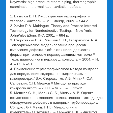
Keywords: high pressure steam piping, thermographic
examination, thermal load, cavitation defects
1. Вавилов В. П. Инфракрасная термография и
тепловой контроль. – М.: Спектр, 2009. – 544 с.
2. Xavier P. V. Maldague. Theory and Practice Infrared
Technology for Nondestructive Testing. – New York,
JohnWiley&Sons INC, 2001. – 684 p.
3. Стороженко В. А., Мешков С. Н., Гаптракипов А. А.
Теплофизическое моделирование процессов
выявления дефекта в объектах цилиндрической
формы при тепловом неразрушающем контроле //
Техн. диагностика и неразруш. контроль. – 2004. – №
4. – С. 37–40.
4. Применение термографического метода контроля
для определения содержания жидкой фазы в
газопроводах / В.А. Стороженко, А.В. Мягкий, С.А.
Сапрыкин, С.Н. Мешков // Методи та прилади
контролю якості. – 2009. – № 23. – С. 12–15.
5. Мешков С. Н., Малик С. Б., Мягкий А. В. Оценка
возможности применения тепловизионного метода для
обнаружения дефектов в напорных трубопроводах //
Сб. докл. 6-й Межд. НТК «Метрология и
измерительная техника». – Харьков: ННЦ «Институт