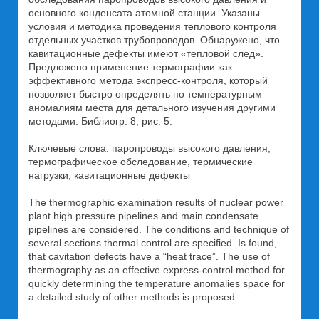
основного конденсата атомной станции. Указаны
условия и методика проведения теплового контроля
отдельных участков трубопроводов. Обнаружено, что
кавитационные дефекты имеют «тепловой след».
Предложено применение термографии как
эффективного метода экспресс-контроля, который
позволяет быстро определять по температурным
аномалиям места для детального изучения другими
методами. Библиогр. 8, рис. 5.
Ключевые слова: паропроводы высокого давления,
термографическое обследование, термические
нагрузки, кавитационные дефекты
The thermographic examination results of nuclear power
plant high pressure pipelines and main condensate
pipelines are considered. The conditions and technique of
several sections thermal control are specified. Is found,
that cavitation defects have a “heat trace”. The use of
thermography as an effective express-control method for
quickly determining the temperature anomalies space for
a detailed study of other methods is proposed.