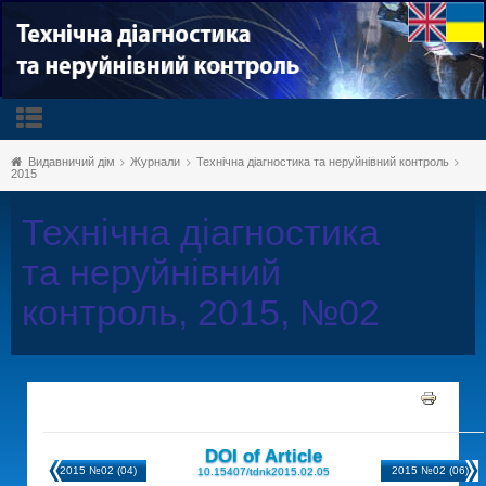
Видавничий дім
Журнали
Технічна діагностика та неруйнівний контроль
2015
Технічна діагностика
та неруйнівний
контроль, 2015, №02
DOI of Article
2015 №02 (04)
2015 №02 (06)
10.15407/tdnk2015.02.05