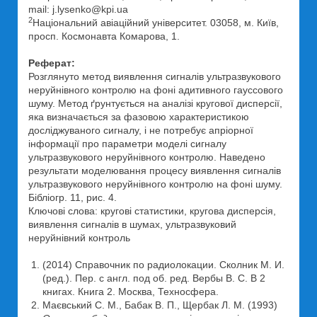
mail: j.lysenko@kpi.ua
2
Національний авіаційний університет. 03058, м. Київ,
просп. Космонавта Комарова, 1.
Реферат:
Розглянуто метод виявлення сигналів ультразвукового
неруйнівного контролю на фоні адитивного гауссового
шуму. Метод ґрунтується на аналізі кругової дисперсії,
яка визначається за фазовою характеристикою
досліджуваного сигналу, і не потребує апріорної
інформації про параметри моделі сигналу
ультразвукового неруйнівного контролю. Наведено
результати моделювання процесу виявлення сигналів
ультразвукового неруйнівного контролю на фоні шуму.
Бібліогр. 11, рис. 4.
Ключові слова: кругові статистики, кругова дисперсія,
виявлення сигналів в шумах, ультразвуковий
неруйнівний контроль
(2014) Справочник по радиолокации. Сколник М. И.
(ред.). Пер. с англ. под об. ред. Вербы B. C. В 2
книгах. Книга 2. Москва, Техносфера.
Маєвський С. М., Бабак В. П., Щербак Л. М. (1993)