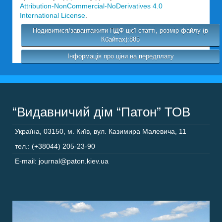
Attribution-NonCommercial-NoDerivatives 4.0
International License
.
Подивитися/завантажити ПДФ цієї статті, розмір файлу (в
Кбайтах):885
Інформація про ціни на передплату
“Видавничий дім “Патон” ТОВ
Україна
,
03150
,
м. Київ,
вул. Казимира Малевича, 11
тел.: (+38044) 205-23-90
E-mail: journal@paton.kiev.ua