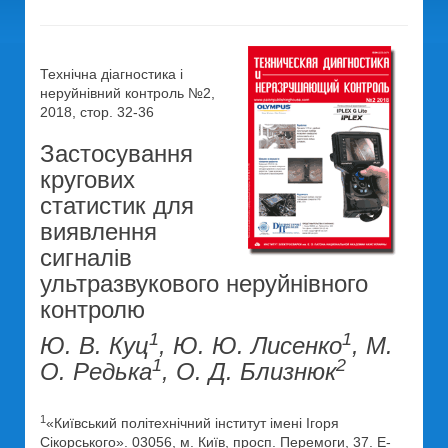
Технічна діагностика і
неруйнівний контроль №2,
2018, стор. 32-36
Застосування
кругових
статистик для
виявлення
сигналів
ультразвукового неруйнівного
контролю
1
1
Ю. В. Куц
, Ю. Ю. Лисенко
, М.
1
2
О. Редька
, О. Д. Близнюк
1
«Київський політехнічний інститут імені Ігоря
Сікорського». 03056, м. Київ, просп. Перемоги, 37. E-