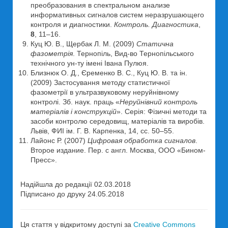
преобразования в спектральном анализе
информативных сигналов систем неразрушающего
контроля и диагностики.
Контроль. Диагностика
,
8
, 11–16.
Куц Ю. В., Щербак Л. М. (2009)
Статична
фазометрія
. Тернопіль, Вид-во Тернопільського
технічного ун-ту імені Івана Пулюя.
Близнюк О. Д., Єременко В. С., Куц Ю. В. та ін.
(2009) Застосування методу статистичної
фазометрії в ультразвуковому неруйнівному
контролі. Зб. наук. праць «
Неруйнівний контроль
матеріалів і конструкцій
». Серія: Фізичні методи та
засоби контролю середовищ, матеріалів та виробів.
Львів, ФИІ ім. Г. В. Карпенка, 14, сс. 50–55.
Лайонс Р. (2007)
Цифровая обработка сигналов
.
Второе издание. Пер. с англ. Москва, ООО «Бином-
Пресс».
Надійшла до редакції 02.03.2018
Підписано до друку 24.05.2018
Ця стаття у відкритому доступі за
Creative Commons