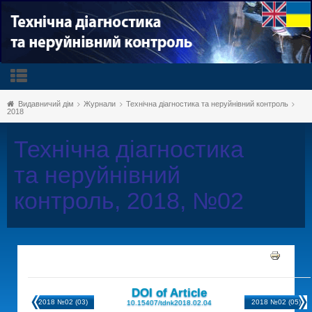
Видавничий дім
Журнали
Технічна діагностика та неруйнівний контроль
2018
Технічна діагностика
та неруйнівний
контроль, 2018, №02
DOI of Article
2018 №02 (03)
2018 №02 (05)
10.15407/tdnk2018.02.04