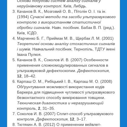
Основи побудови систем аналізу сигналів у
неруйнівному контролі
. Київ, Либідь.
Качанов В. К., Мозговий О. В., Пітолін О. І. та ін.
(1994)
Сучасні методи та засоби ультразвукового
контролю з використанням статистичної
обробки сигналів
. Навч. посібник. Бабак В. П. (ред.).
Київ, ІСДО.
Марченко Б. Г., Приймак М. В., Щербак Л. М. (2001)
Теоретичні основи аналізу стохастичних сигналів
і шумів.
Навчальний посібник. Тернопіль, ТДТУ імені
Івана Пулюя.
Качанов В. К., Соколов И. В. (2007) Особенности
применения сложномодулированных сигналов в
ультразвуковой дефектоскопии.
Дефектоскопия
,
12
, 18–42.
Карпаш О. М., Рибіцький І. В., Карпаш М. О. (2008)
Обґрунтування можливості використання кодів
Баркера для підвищення чутливості ультразвукового
безконтактного способу вимірювання товщини.
Техническая диагностика и неразрушающий
контроль
,
2
, 31–35.
Соколов И. В. (2007) Сплит-способ ультразвукового
контроля.
Дефектоскопия
,
12
, 3–17.
Тютякин А. В. (2012) О применении вейвлет-