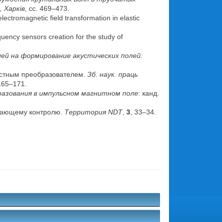
, Харків
, сс. 469–473.
ectromagnetic field transformation in elastic
quency sensors creation for the study of
й на формирование акустических полей:
костным преобразователем.
Зб. наук. праць
 165–171.
азования в импульсном магнитном поле
: канд.
ушающему контролю.
Территория
NDT
,
3
, 33–34.
.