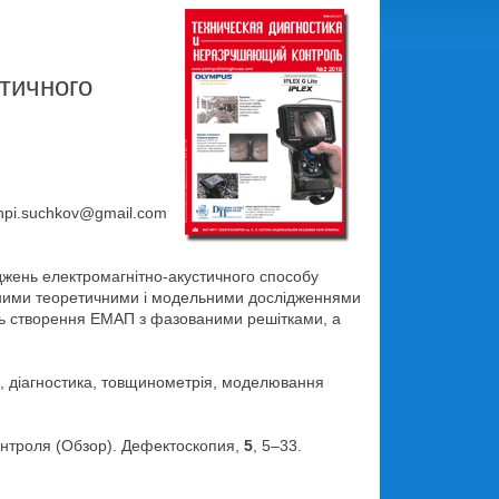
стичного
: hpi.suchkov@gmail.com
іджень електромагнітно-акустичного способу
ксними теоретичними і модельними дослідженнями
ть створення ЕМАП з фазованими решітками, а
я, діагностика, товщинометрія, моделювання
контроля (Обзор). Дефектоскопия,
5
, 5–33.