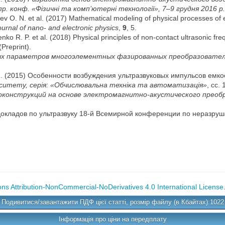
р. конф. «Фізичні та комп’ютерні технології», 7–9 грудня 2016 р.
v O. N. et al. (2017) Mathematical modeling of physical processes of el
ournal of nano
-
and electronic physics
,
9
, 5.
ko R. P. et al. (2018) Physical principles of non-contact ultrasonic fre
 (Preprint).
х параметров многоэлементных фазированных преобразователе
. Н. (2015) Особенности возбуждения ультразвуковых импульсов ем
рситету, серія: «Обчислювальна техніка та автоматизація»
, сс.
онструкций на основе электромагнитно-акустического преобр
м докладов по ультразвуку 18-й Всемирной конференции по неразр
s Attribution-NonCommercial-NoDerivatives 4.0 International License
Подивитися/завантажити ПДФ цієї статті, розмір файлу (в Кбайтах):1022
Інформація про ціни на передплату