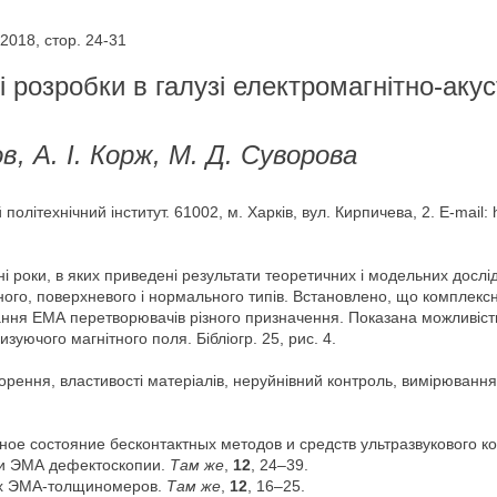
2018, стор. 24-31
і розробки в галузі електромагнітно-аку
в, А. І. Корж, М. Д. Суворова
політехнічний інститут. 61002, м. Харків, вул. Кирпичева, 2. E-mail
і роки, в яких приведені результати теоретичних і модельних досл
много, поверхневого і нормального типів. Встановлено, що компле
ання ЕМА перетворювачів різного призначення. Показана можливіс
уючого магнітного поля. Бібліогр. 25, рис. 4.
ворення, властивості матеріалів, неруйнівний контроль, вимірюванн
нное состояние бесконтактных методов и средств ультразвукового 
ти ЭМА дефектоскопии.
Там же
,
12
, 24–39.
ных ЭМА-толщиномеров.
Там же
,
12
, 16–25.