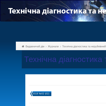
Видавничий дім
Журнали
Технічна діагностика та неруйнівни
Технічна діагностика
2018 №02 (02)