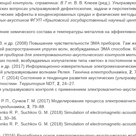
щий контроль: справочник: В 7 т.
В. В. Клюев (ред.). Ультразву
ских вопросах ультразвуковой дефектоскопии, задачи и перспектив
тические эффекты в конденсированных средах и физические методы
ых-акустиков ФГУП «Крыловский государственный научный центр» 
лияние химического состава и температуры металлов на эффективно
. В. и др. (2008) Повышение чувствительности ЭМА приборов.
Там ж
стей распространения упругих волн, возбуждаемых ЭМА способом.
К
ия приборов для электромагнитно-акустического контроля мет
ских полей, возбуждаемых излучателем типа «виток» в постоянном 
 Н. и др. (2017) Информационно-измерительные электромеханически
й ультразвуковыми волнами Релея.
Технічна електродинаміка
,
2
, 
. Г. (2014) Состояние и тенденции развития акустических (ультразв
гностики.
Территория N
DT
,
2
, 24–27.
ти ультразвукового контроля с применением электромагнитно-акуст
Р. П., Сучков Г. М. (2017) Моделирование процесса электромагнит
тродинаміка
,
3
, 79–88.
enko R. P., Suchkov G. M. (2018) Simulation of electromagnetic-acoust
1, 30–36.
enko R. P., Suchkov G. M. (2018) Simulation of electromagnetic-acoust
. (2016)
Разработка основ электромагнитно-акустического воз