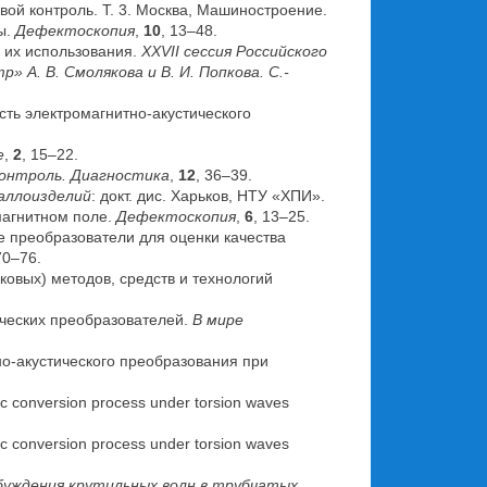
ковой контроль. Т. 3. Москва, Машиностроение.
ы.
Дефектоскопия
,
10
, 13–48.
 их использования.
XXVII сессия Российского
А. В. Смолякова и В. И. Попкова. С.-
сть электромагнитно-акустического
е
,
2
, 15–22.
онтроль. Диагностика
,
12
, 36–39.
аллоизделий
: докт. дис. Харьков, НТУ «ХПИ».
магнитном поле.
Дефектоскопия
,
6
, 13–25.
е преобразователи для оценки качества
70–76.
уковых) методов, средств и технологий
ических преобразователей.
В мире
но-акустического преобразования при
ic conversion process under torsion waves
ic conversion process under torsion waves
буждения крутильных волн в трубчатых