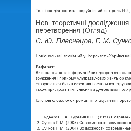
Технічна діагностика і неруйнівний контроль №2, 
Нові теоретичні дослідження 
перетворення (Огляд)
С. Ю. Плєснецов, Г. М. Сучко
Національний технічний університет «Харківський 
Реферат:
Виконано аналіз інформаційних джерел за останн
збудження і прийому ультразвукових хвиль об’є
створюються більш ефективні основи конструюв
також пристроїв з імпульсними джерелами поляриз
Ключові слова: електромагнітно-акустичні перет
Буденков Г. А., Гуревич Ю.С. (1981) Совреме
Сучков Г. М. (2005) Современные возможнос
Сучков Г. М. (2004) Возможности современ