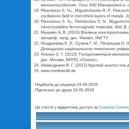
металлоизделиях. Тези ХХІІ Міжнародної н.-п
Plesnetsov S. Yu., Migushchenko R. P., Petrysche
oscillations field in microthick layers of metals.
J
Plesnetsov S. Yu., Petrishchev O. N., Mygushchen
nanocrystalline ferromagnetic materials.
Ibid
,
2
.
Мышкин А. В. (2015)
В
лияние конструктивны
автореф. канд. дис. Ижевск, ИжГТУ.
Ноздрачева Е. Л., Сучков Г. М., Петрищев О
Донецького національного технічного уніве
Алехин С. Г. (2013)
Толщинометрия металлок
дис. Москва, МНПО «Спектр».
Шевалдыкин В. Г. (2012) Краткий анализ те
www.nordinkraft.de
Надійшла до редакції 24.04.2018
Підписано до друку 24.05.2018
Ця стаття у відкритому доступі за
Creative Common