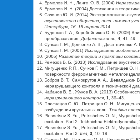
Ермолов И. Н., Ланге Ю. В. (2004)
Неразрушаю
Ермолов И. Н. (2004) Достижения в теоретиче
Сазонов Ю. И. (2014) Электромагнитно-акус
акустического общества, посв. памяти учен
Петербург, 16–18 апреля 2014.
Буденков Г. А., Коробейников О. В. (2009) В
преобразования.
Дефектоскопия
,
4
, 41–49.
Сучков Г. М., Донченко А. В., Десятниченко А
Сучков Г. М. (2001) Исследование особенно
(2005)
Развитие теории и практики создан
Ремезов В. Б. (2013) Исследование акустиче
Мигущенко Р. П., Сучков Г. М., Петрищев О.
поверхности ферромагнитных металлоиздели
Бобров В. Т., Самокрутов А. А., Шевалдыкин В
неразрушающего контроля и технической диа
Чабанов В. Е., Жуков В. А. (2013) Особеннос
неразрушающего контроля
,
1
, 36–43.
Плеснецов С. Ю., Петрищев О. Н., Мигущенко 
возбуждении крутильных волн.
Технічна
елек
Plesnetsov S. Yu., Petrishchev O. N., Mygushch
excitation. Part 2. Tekhnichna Elektrodynamika, 
Plesnetsov S. Yu., Petrishchev O. N., Mygushch
excitation. Part 3.
Ibid
,
3
, 10–19.
Сучков Г. М., Петрищев О. Н., Плеснецов С. Ю