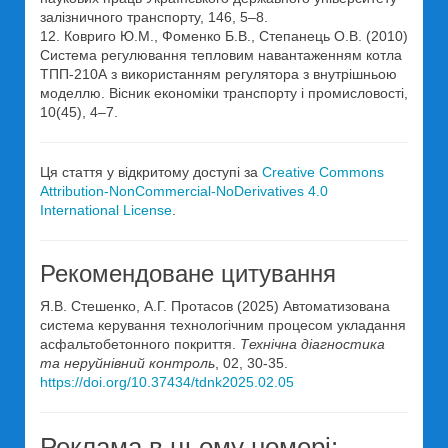
залізничного транспорту, 146, 5–8.
12. Ковриго Ю.М., Фоменко Б.В., Степанець О.В. (2010)
Система регулювання тепловим навантаженням котла
ТПП-210А з використанням регулятора з внутрішньою
моделлю. Вісник економіки транспорту і промисловості,
10(45), 4–7.
Ця стаття у відкритому доступі за
Creative Commons
Attribution-NonCommercial-NoDerivatives 4.0
International License
.
Рекомендоване цитування
Я.В. Стешенко, А.Г. Протасов (2025) Автоматизована
система керування технологічним процесом укладання
асфальтобетонного покриття.
Технічна діагностика
та неруйнівний контроль
, 02, 30-35.
https://doi.org/10.37434/tdnk2025.02.05
Реклама в цьому номері: