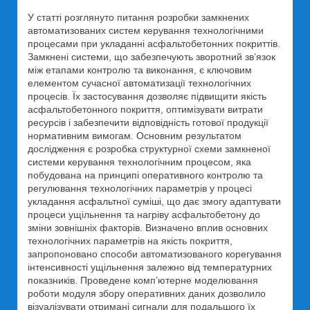
У статті розглянуто питання розробки замкнених
автоматизованих систем керування технологічними
процесами при укладанні асфальтобетонних покриттів.
Замкнені системи, що забезпечують зворотний зв’язок
між етапами контролю та виконання, є ключовим
елементом сучасної автоматизації технологічних
процесів. Їх застосування дозволяє підвищити якість
асфальтобетонного покриття, оптимізувати витрати
ресурсів і забезпечити відповідність готової продукції
нормативним вимогам. Основним результатом
дослідження є розробка структурної схеми замкненої
системи керування технологічним процесом, яка
побудована на принципі оперативного контролю та
регулювання технологічних параметрів у процесі
укладання асфальтної суміші, що дає змогу адаптувати
процеси ущільнення та нагріву асфальтобетону до
зміни зовнішніх факторів. Визначено вплив основних
технологічних параметрів на якість покриття,
запропоновано способи автоматизованого корегування
інтенсивності ущільнення залежно від температурних
показників. Проведене комп’ютерне моделювання
роботи модуля збору оперативних даних дозволило
візуалізувати отримані сигнали для подальшого їх