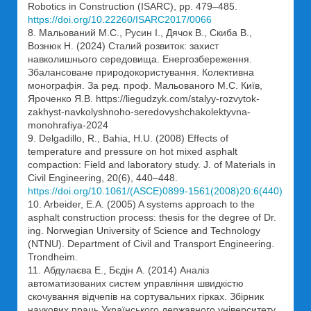
Robotics in Construction (ISARC), pp. 479–485.
https://doi.org/10.22260/ISARC2017/0066
8. Мальований М.С., Русин І., Дячок В., Скиба В.,
Вознюк Н. (2024) Сталий розвиток: захист
навколишнього середовища. Енергозбереження.
Збалансоване природокористування. Колективна
монографія. За ред. проф. Мальованого М.С. Київ,
Яроченко Я.В. https://liegudzyk.com/stalyy-rozvytok-
zakhyst-navkolyshnoho-seredovyshchakolektyvna-
monohrafiya-2024
9. Delgadillo, R., Bahia, H.U. (2008) Effects of
temperature and pressure on hot mixed asphalt
compaction: Field and laboratory study. J. of Materials in
Civil Engineering, 20(6), 440–448.
https://doi.org/10.1061/(ASCE)0899-1561(2008)20:6(440)
10. Arbeider, E.A. (2005) A systems approach to the
asphalt construction process: thesis for the degree of Dr.
ing. Norwegian University of Science and Technology
(NTNU). Department of Civil and Transport Engineering.
Trondheim.
11. Абдулаєва Е., Бєдін А. (2014) Аналіз
автоматизованих систем управління швидкістю
скочування відчепів на сортувальних гірках. Збірник
наукових праць Українського державного університету