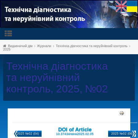
Видавничий дім
Журнали
Технічна діагностика та неруйнівний контроль
2025
Технічна діагностика
та неруйнівний
контроль, 2025, №02
DOI of Article
2025 №02 (04)
2025 №02 (06)
10.37434/tdnk2025.02.05