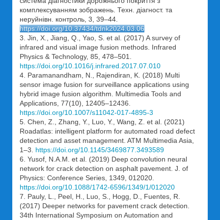
система діагностики дорожнього покриття з
комплексуванням зображень. Техн. діагност. та
неруйнівн. контроль, 3, 39–44.
https://doi.org/10.37434/tdnk2024.03.06
3. Jin, X., Jiang, Q., Yao, S. et al. (2017) A survey of
infrared and visual image fusion methods. Infrared
Physics & Technology, 85, 478–501.
https://doi.org/10.1016/j.infrared.2017.07.010
4. Paramanandham, N., Rajendiran, K. (2018) Multi
sensor image fusion for surveillance applications using
hybrid image fusion algorithm. Multimedia Tools and
Applications, 77(10), 12405–12436.
https://doi.org/10.1007/s11042-017-4895-3
5. Chen, Z., Zhang, Y., Luo, Y., Wang, Z. et al. (2021)
Roadatlas: intelligent platform for automated road defect
detection and asset management. ATM Multimedia Asia,
1–3.
https://doi.org/10.1145/3469877.3493589
6. Yusof, N.A.M. et al. (2019) Deep convolution neural
network for crack detection on asphalt pavement. J. of
Physics: Conference Series, 1349, 012020.
https://doi.org/10.1088/1742-6596/1349/1/012020
7. Pauly, L., Peel, H., Luo, S., Hogg, D., Fuentes, R.
(2017) Deeper networks for pavement crack detection.
34th International Symposium on Automation and