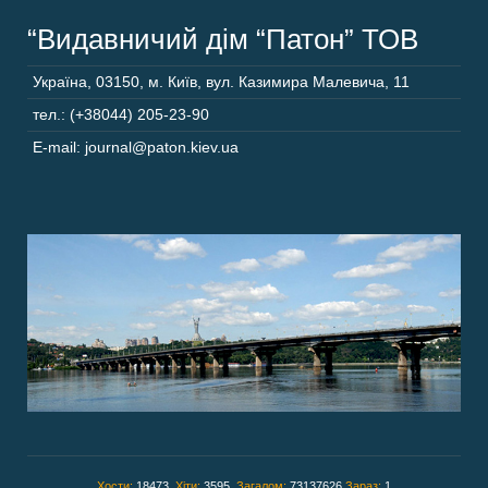
“Видавничий дім “Патон” ТОВ
Україна
,
03150
,
м. Київ,
вул. Казимира Малевича, 11
тел.: (+38044) 205-23-90
E-mail: journal@paton.kiev.ua
Хости:
18473,
Хіти:
3595,
Загалом:
73137626
Зараз:
1