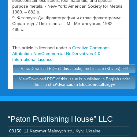
selectionstainless steels, tool materials, and special
purpose metals. - New-York: American Society for Metals,
1980. – 882 p.
9. Феллоуза Дж. Фрактография и атлас фрактограмм:
Справ. изд. / Пер. с англ. - М.: Металлургия, 1982. –
488 с.
This article is licensed under a
Creative Commons
Attribution-NonCommercial-NoDerivatives 4.0
International License
.
View/Download PDF of this article, the file size (Kbytes):934
View/Download PDF of this issue is published in English under
the title of
«Advances in Electrometallurgy»
“Paton Publishing House” LLC
03150
,
11 Kazymyr Malevych str.
,
Kyiv
,
Ukraine