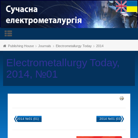
Publishing House
Journals
Electrometallurgy Today
2014
Electrometallurgy Today,
2014, №01
2014 №01 (01)
2014 №01 (03)