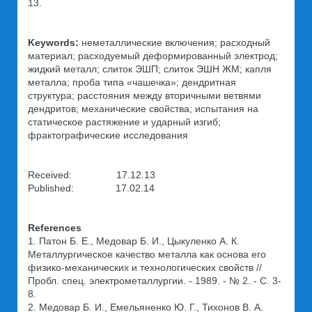
13.
Keywords:
неметаллические включения; расходный
материал; расходуемый деформированный электрод;
жидкий металл; слиток ЭШП; слиток ЭШН ЖМ; капля
металла; проба типа «чашечка»; дендритная
структура; расстояния между вторичными ветвями
дендритов; механические свойства; испытания на
статическое растяжение и ударный изгиб;
фрактографические исследования
Received: 17.12.13
Published: 17.02.14
References
1. Патон Б. Е., Медовар Б. И., Цыкуленко А. К.
Металлургическое качество металла как основа его
физико-механических и технологических свойств //
Пробл. спец. электрометаллургии. - 1989. - № 2. - С. 3-
8.
2. Медовар Б. И., Емельяненко Ю. Г., Тихонов В. А.