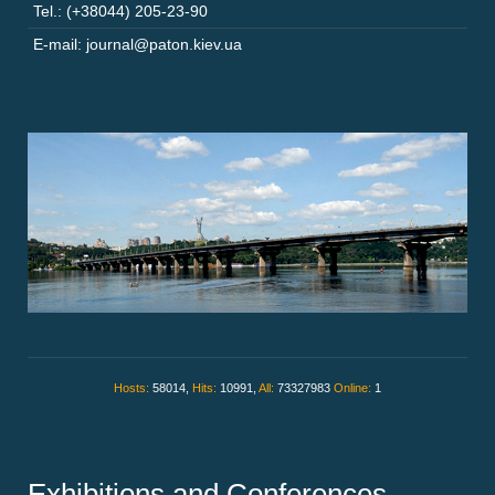
Tel.: (+38044) 205-23-90
E-mail: journal@paton.kiev.ua
Hosts:
58014,
Hits:
10991,
All:
73327983
Online:
1
Exhibitions and Conferences