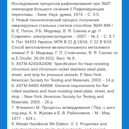
Исследование процессов рафинирования при ЭШП
электродов большого сечения // Рафинирующие
переплавы. - Киев: Наук. думка, 1974. - С. 3-5.
3. Новый технологический процесс получения
сверхкрупных стальных слитков способом ЭШН ЖМ /
Б. Е. Патон, Л.Б. Медовар, В. Я. Саенко и др. //
Современ. электрометаллургия. - 2007. - № 1. - С. 3-7.
4. Пат. 94333 Україна, МПК В 22 Д 19/16; С 22 В 9/18.
Спосіб виготовлення великотоннажного металевого
зливка/ Л. Б. Медовар, Г. П. Стовпченко, В. Я. Саєнко та
ін.Е Опубл. 26.04.2011; Бюл. № 8.
5. ASTM A240/A240M. Specification for heat-resisting
chromium and chromium-nickel stainless steel plate,
sheet, and strip for pressure vessels. Е New-York:
American Society for Testing and Materials, 2003. - 14 р.
6. ASTM A480/ A480M. General requirements for flat-
rolled stainless and heat-resisting steel plate, sheet, and
strip. - New-York: American Society for Testing and
Materials, 2003. - 26 р.
7. Флемингс М. Процессы затвердевания / Пер. с англ.
под ред. А. А. Жукова и Б. В. Рабиновича. - М.: Мир,
1977. - 424 с.
8. Metals Handbook 9th Edition. V. 3. Properties and