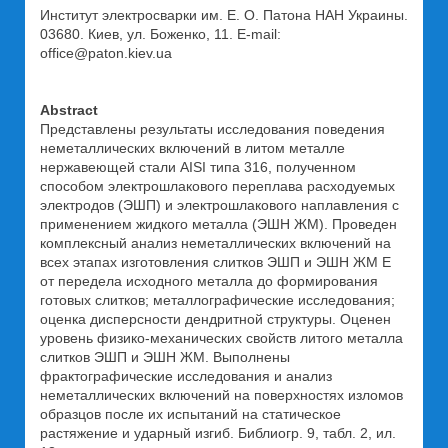
Институт электросварки им. Е. О. Патона НАН Украины.
03680. Киев, ул. Боженко, 11. E-mail:
office@paton.kiev.ua
Abstract
Представлены результаты исследования поведения
неметаллических включений в литом металле
нержавеющей стали AISI типа 316, полученном
способом электрошлакового переплава расходуемых
электродов (ЭШП) и электрошлакового наплавления с
применением жидкого металла (ЭШН ЖМ). Проведен
комплексный анализ неметаллических включений на
всех этапах изготовления слитков ЭШП и ЭШН ЖМ Е
от передела исходного металла до формирования
готовых слитков; металлографические исследования;
оценка дисперсности дендритной структуры. Оценен
уровень физико-механических свойств литого металла
слитков ЭШП и ЭШН ЖМ. Выполнены
фрактографические исследования и анализ
неметаллических включений на поверхностях изломов
образцов после их испытаний на статическое
растяжение и ударный изгиб. Библиогр. 9, табл. 2, ил.