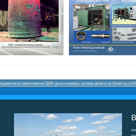
одивитися/завантажити ПДФ цього номера, розмір файлу (в Кбайтах):64
В
на