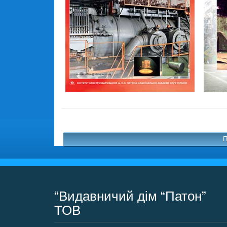
П
“Видавничий дім “Патон”
ТОВ