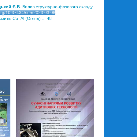
цький Є.В.
Вплив структурно-фазового складу
i.org/10.37434/sem2023.03.06
зитів Cu‒Al (Огляд) ... 48