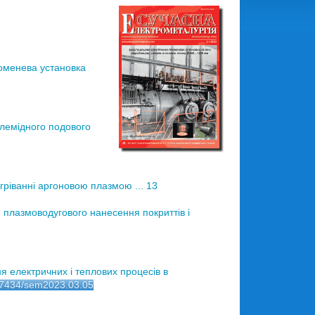
оменева установка
лемідного подового
гріванні аргоновою плазмою ... 13
 плазмоводугового нанесення покриттів і
електричних і теплових процесів в
.37434/sem2023.03.05