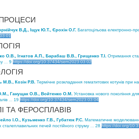
 ПРОЦЕСИ
рнійчук В.Д., Іщук Ю.Т., Єрохін О.Г.
Багатоцільова електронно-пр
.03.01
ЛОГІЯ
о О.В., Ігнатов А.П., Барабаш В.В., Грищенко Т.І.
Отримання ста
 ... 9
https://doi.org/10.37434/sem2023.03.02
ЛОГІЯ
М.В., Козін Р.В.
Термічне розкладання гематитових котунів при на
.М., Ганущак О.В., Войтенко О.М.
Установка нового покоління для
ів ... 19
https://doi.org/10.37434/sem2023.03.04
І ТА ФЕРОСПЛАВІВ
ейло І.О., Кузьменко Г.В., Губатюк Р.С.
Математичне моделювання 
 сталеплавильних печей постійного струму ... 28
https://doi.org/10