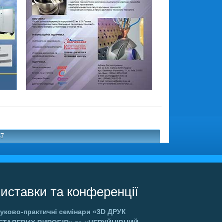
57
иставки та конференції
уково-практичні семінари
«3D ДРУК