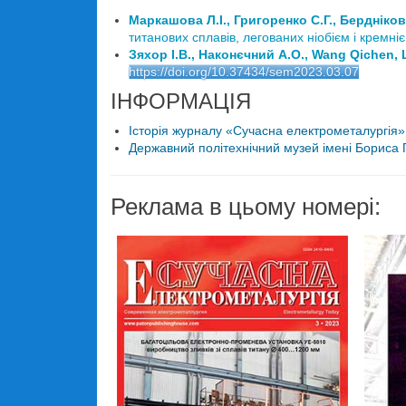
Маркашова Л.І., Григоренко С.Г., Бердніков
титанових сплавів, легованих ніобієм і кремніє
Зяхор І.В., Наконєчний A.O., Wang Qichen, 
https://doi.org/10.37434/sem2023.03.07
ІНФОРМАЦІЯ
Історія журналу «Сучасна електрометалургія» 
Державний політехнічний музей імені Бориса П
Реклама в цьому номері: