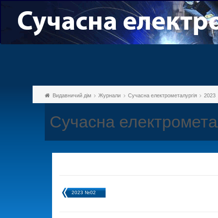
Видавничий дім
Журнали
Сучасна електрометалургія
2023
Сучасна електромета
2023 №02