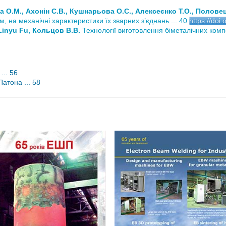
а О.М., Ахонін С.В., Кушнарьова О.С., Алексеєнко Т.О., Полове
м, на механічні характеристики їх зварних з’єднань ... 40
https://do
Linyu Fu, Кольцов В.В.
Технології виготовлення біметалічних компо
... 56
атона ... 58