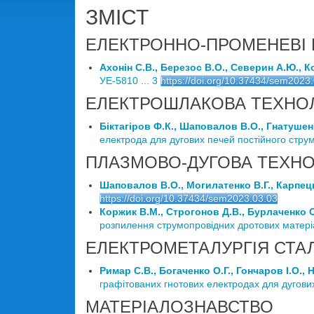
ЗМІСТ
ЕЛЕКТРОННО-ПРОМЕНЕВІ
Ахонін С.В., Березос В.О., Северин А.Ю., Ко
УЕ-5810 ... 3
https://doi.org/10.37434/sem2023
ЕЛЕКТРОШЛАКОВА ТЕХНО
Біктагіров Ф.К., Шаповалов В.О., Гнатушенк
електрода для дугових печей постійного струму
ПЛАЗМОВО-ДУГОВА ТЕХНО
Шаповалов В.О., Могилатенко В.Г., Карпець 
https://doi.org/10.37434/sem2023.03.03
Коржик В.М., Строгонов Д.В., Бурлаченко О
розпилення струмопровідних дротових матеріал
ЕЛЕКТРОМЕТАЛУРГІЯ СТАЛ
Римар С.В., Богаченко О.Г., Гончаров І.О., Н
графітованих гнотових електродах для дугових
МАТЕРІАЛОЗНАВСТВО