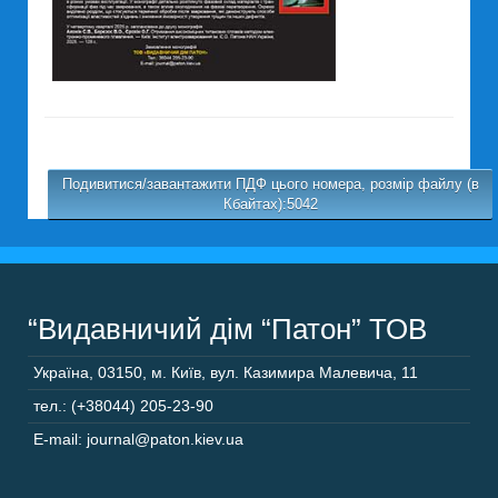
Подивитися/завантажити ПДФ цього номера, розмір файлу (в
Кбайтах):5042
“Видавничий дім “Патон” ТОВ
Україна
,
03150
,
м. Київ,
вул. Казимира Малевича, 11
тел.: (+38044) 205-23-90
E-mail: journal@paton.kiev.ua