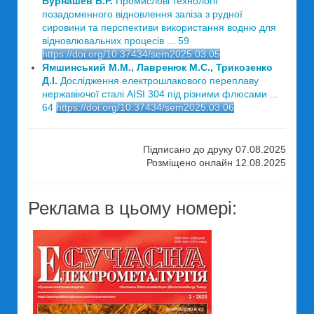
Бурнашев В.Р.
Промислові технології
позадоменного відновлення заліза з рудної
сировини та перспективи використання водню для
відновлювальних процесів ... 59
https://doi.org/10.37434/sem2025.03.05
Ямшинський М.М., Лавренюк М.С., Трикозенко
Д.І.
Дослідження електрошлакового переплаву
нержавіючої сталі AISI 304 під різними флюсами ...
64
https://doi.org/10.37434/sem2025.03.06
Підписано до друку 07.08.2025
Розміщено онлайн 12.08.2025
Реклама в цьому номері: