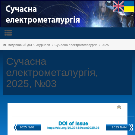
Видавничий дім
Журнали
Сучасна електрометалургія
2025
Сучасна
електрометалургія,
2025, №03
DOI of Issue
2025 №02
2025 №04
https://doi.org/10.37434/sem2025.03