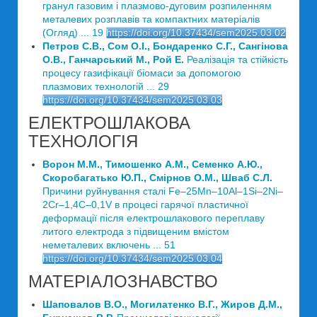
гранул газовим і плазмово-дуговим розпиленням
металевих розплавів та компактних матеріалів
(Огляд) ... 19
https://doi.org/10.37434/sem2025.03.02
Петров С.В., Сом О.І., Бондаренко С.Г., Сангінова
О.В., Ганчарський М., Рой Е.
Реалізація та стійкість
процесу газифікації біомаси за допомогою
плазмових технологій ... 29
https://doi.org/10.37434/sem2025.03.03
ЕЛЕКТРОШЛАКОВА
ТЕХНОЛОГІЯ
Ворон М.М., Тимошенко А.М., Семенко А.Ю.,
Скоробагатько Ю.П., Смірнов О.М., Шваб С.Л.
Причини руйнування сталі Fe–25Mn–10Al–1Si–2Ni–
2Cr–1,4C–0,1V в процесі гарячої пластичної
деформації після електрошлакового переплаву
литого електрода з підвищеним вмістом
неметалевих включень ... 51
https://doi.org/10.37434/sem2025.03.04
МАТЕРІАЛОЗНАВСТВО
Шаповалов В.О., Могилатенко В.Г., Жиров Д.М.,