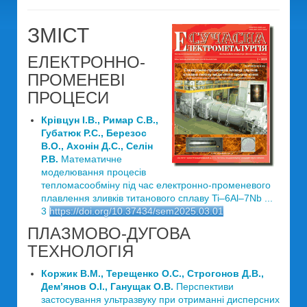
ЗМІСТ
ЕЛЕКТРОННО-
ПРОМЕНЕВІ
ПРОЦЕСИ
Крівцун І.В., Римар С.В.,
Губатюк Р.С., Березос
В.О., Ахонін Д.С., Селін
Р.В.
Математичне
моделювання процесів
тепломасообміну під час електронно-променевого
плавлення зливків титанового сплаву Ti–6Al–7Nb ...
3
https://doi.org/10.37434/sem2025.03.01
ПЛАЗМОВО-ДУГОВА
ТЕХНОЛОГІЯ
Коржик В.М., Терещенко О.С., Строгонов Д.В.,
Дем’янов О.І., Ганущак О.В.
Перспективи
застосування ультразвуку при отриманні дисперсних