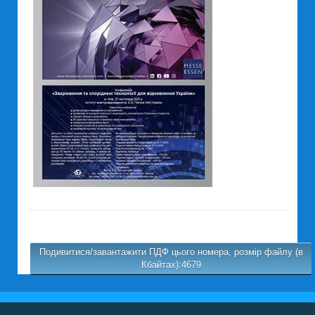
Подивитися/завантажити ПДФ цього номера, розмір файлу (в
Кбайтах):4679