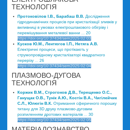
ТЕХНОЛОГІЯ
Протоковілов І.В., Барабаш В.В.
Дослідження
гідродинамічних процесів при кристалізації зливків у
виливниці в умовах електрошлакового обігріву і
перемішування металевої ванни ... 20
https://doi.org/10.37434/sem2025.02.03
Кусков Ю.М., Лентюгов І.П., Нетяга А.В.
Електричні процеси, що протікають у
струмопровідному кристалізаторі квадратного
перерізу ... 26
https://doi.org/10.37434/sem2025.02.04
ПЛАЗМОВО-ДУГОВА
ТЕХНОЛОГІЯ
Коржик В.М., Строгонов Д.В., Терещенко О.С.,
Ганущак О.В., Тунік А.Ю., Костін В.А., Чигілейчик
С.Л., Юлюгін В.К.
Отримання сферичного порошку
титану для 3D друку плазмово-дуговим
розпиленням дротових матеріалів ... 30
https://doi.org/10.37434/sem2025.02.05
МАТЕРІАЛОЗНАВСТВО