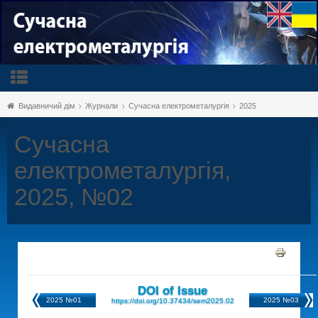
Видавничий дім
Журнали
Сучасна електрометалургія
2025
Сучасна
електрометалургія,
2025, №02
DOI of Issue
2025 №01
2025 №03
https://doi.org/10.37434/sem2025.02