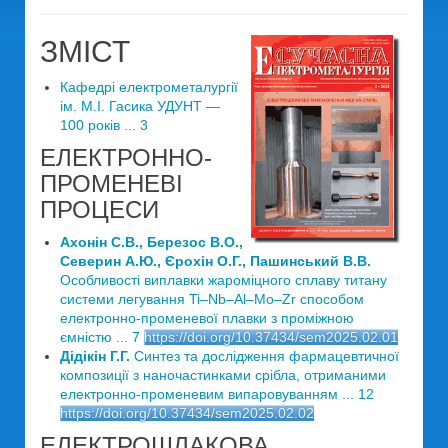
ЗМІСТ
Кафедрі електрометалургії
ім. М.І. Гасика УДУНТ —
100 років ... 3
ЕЛЕКТРОННО-
ПРОМЕНЕВІ
ПРОЦЕСИ
Ахонін С.В., Березос В.О.,
Северин А.Ю., Єрохін О.Г., Пашинський В.В.
Особливості виплавки жароміцного сплаву титану
системи легування Ti–Nb–Al–Mo–Zr способом
електронно-променевої плавки з проміжною
ємністю ... 7
https://doi.org/10.37434/sem2025.02.01
Дідікін Г.Г.
Синтез та дослідження фармацевтичної
композиції з наночастинками срібла, отриманими
електронно-променевим випаровуванням ... 12
https://doi.org/10.37434/sem2025.02.02
ЕЛЕКТРОШЛАКОВА