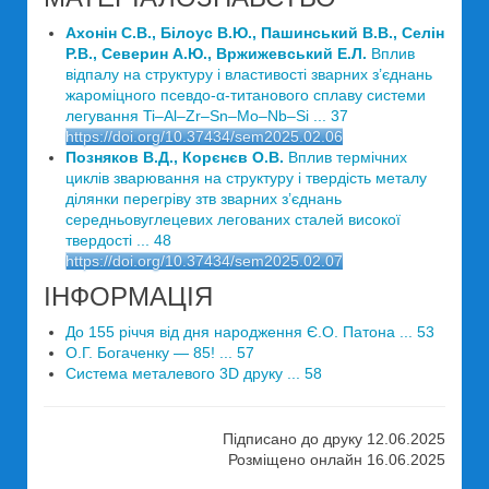
Ахонін С.В., Білоус В.Ю., Пашинський В.В., Селін
Р.В., Северин А.Ю., Вржижевський Е.Л.
Вплив
відпалу на структуру і властивості зварних з’єднань
жароміцного псевдо-α-титанового сплаву системи
легування Ti–Al–Zr–Sn–Mo–Nb–Si ... 37
https://doi.org/10.37434/sem2025.02.06
Позняков В.Д., Корєнєв О.В.
Вплив термічних
циклів зварювання на структуру і твердість металу
ділянки перегріву зтв зварних з’єднань
середньовуглецевих легованих сталей високої
твердості ... 48
https://doi.org/10.37434/sem2025.02.07
ІНФОРМАЦІЯ
До 155 річчя від дня народження Є.О. Патона ... 53
О.Г. Богаченку — 85! ... 57
Система металевого 3D друку ... 58
Підписано до друку 12.06.2025
Розміщено онлайн 16.06.2025