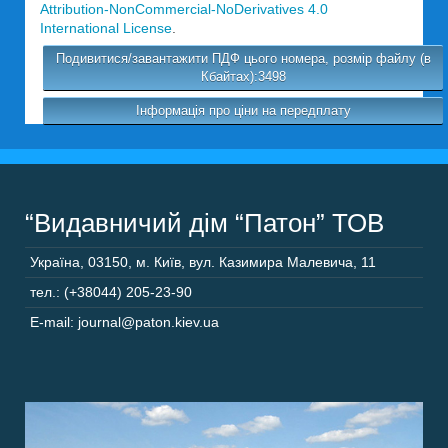
Attribution-NonCommercial-NoDerivatives 4.0
International License
.
Подивитися/завантажити ПДФ цього номера, розмір файлу (в
Кбайтах):3498
Інформація про ціни на передплату
“Видавничий дім “Патон” ТОВ
Україна
,
03150
,
м. Київ,
вул. Казимира Малевича, 11
тел.: (+38044) 205-23-90
E-mail: journal@paton.kiev.ua