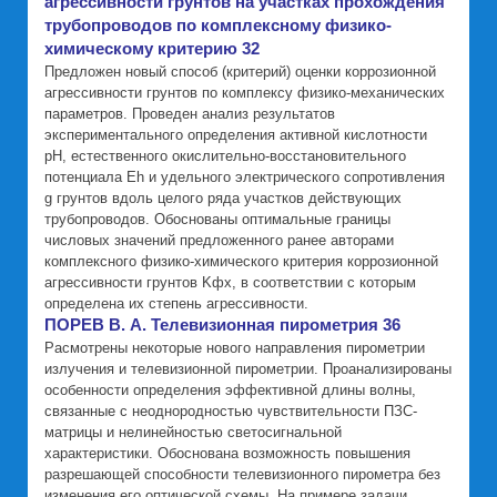
агрессивности грунтов на участках прохождения
трубопроводов по комплексному физико-
химическому критерию 32
Предложен новый способ (критерий) оценки коррозионной
агрессивности грунтов по комплексу физико-механических
параметров. Проведен анализ результатов
экспериментального определения активной кислотности
pH, естественного окислительно-восстановительного
потенциала Eh и удельного электрического сопротивления
g грунтов вдоль целого ряда участков действующих
трубопроводов. Обоснованы оптимальные границы
числовых значений предложенного ранее авторами
комплексного физико-химического критерия коррозионной
агрессивности грунтов Kфх, в соответствии с которым
определена их степень агрессивности.
ПОРЕВ В. А. Телевизионная пирометрия 36
Расмотрены некоторые нового направления пирометрии
излучения и телевизионной пирометрии. Проанализированы
особенности определения эффективной длины волны,
связанные с неоднородностью чувствительности ПЗС-
матрицы и нелинейностью светосигнальной
характеристики. Обоснована возможность повышения
разрешающей способности телевизионного пирометра без
изменения его оптической схемы. На примере задачи