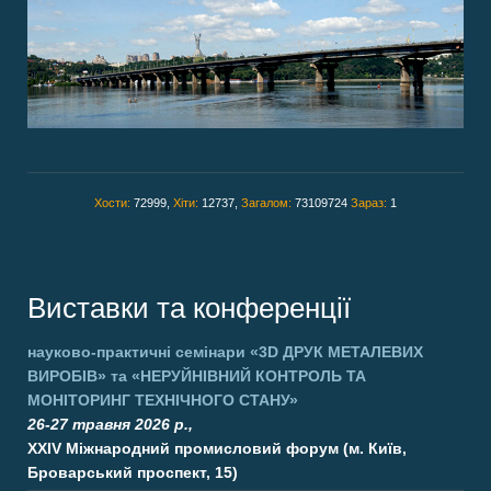
Хости:
72999,
Хіти:
12737,
Загалом:
73109724
Зараз:
1
Виставки та конференції
науково-практичні семінари
«3D ДРУК МЕТАЛЕВИХ
ВИРОБІВ»
та
«НЕРУЙНІВНИЙ КОНТРОЛЬ ТА
МОНІТОРИНГ ТЕХНІЧНОГО СТАНУ»
26-27 травня 2026 р.,
XXIV Міжнародний промисловий форум (м. Київ,
Броварський проспект, 15)