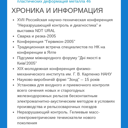
пластических деформаций металла 46
ХРОНИКА И ИНФОРМАЦИЯ
XVII Российская научно-техническая конференция
"Неразрушающий контроль и диагностика" и
выставка NDT URAL
Сварка и резка-2005
Конференция "Гервикон-2005"
Традиционная встреча специалистов по НК на
конференции в Ялте
Пiдсумки мiжнародного форуму "Днi якостi в
Киiвi'2005"
XIX молодежная конференция физико-
механического института им. Г. В. Карпенко НАНУ
Науково-виробничiй фiрмi "Зонд" -- 15 рокiв
Установка для входного и приемочного контроля
всего сечения новых и старогодных
железнодорожных рельсов бесконтактным
электромагнитно-акустическим методом в условиях
производства и рельсосварочных поездов
Неразрушающий контроль. Гелиевые масс-
спектрометрические течеискатели нового
поколения