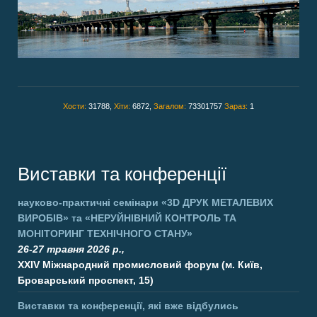
Хости:
31788,
Хіти:
6872,
Загалом:
73301757
Зараз:
1
Виставки та конференції
науково-практичні семінари
«3D ДРУК МЕТАЛЕВИХ
ВИРОБІВ»
та
«НЕРУЙНІВНИЙ КОНТРОЛЬ ТА
МОНІТОРИНГ ТЕХНІЧНОГО СТАНУ»
26-27 травня 2026 р.,
XXIV Міжнародний промисловий форум (м. Київ,
Броварський проспект, 15)
Виставки та конференції, які вже відбулись