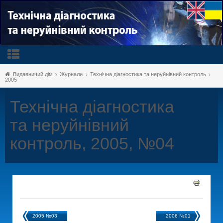
Видавничий дім
Журнали
Технічна діагностика та неруйнівний контроль
2005
Технічна діагностика
та неруйнівний
контроль, 2005, №04
2005 №03
2006 №01