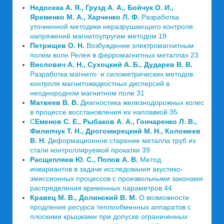
Недосека А. Я., Грузд А. А., Бойчук О. И.,
Яременко М. А., Харченко Л. Ф.
Разработка
уточненной методики неразрушающего контроля
напряжений магнитоупругим методом 19
Петрищев О. Н.
Возбуждение электромагнитным
полем волн Релея в ферромагнитных металлах 23
Вислович А. Н., Сухоцкий А. Б., Дударев В. В.
Разработка магнито- и силометрических методов
контроля магнитожидкостных дисперсий в
неоднородном магнитном поле 31
Матвеев В. В.
Диагностика железнодорожных колес
в процессе восстановления их наплавкой 35
С
Еменов С. Е., Рыбаков А. А., Гончаренко Л. В.,
Филипчук Т. Н., Дрогомирецкий М. Н., Коломеев
В. Н.
Деформационное старение металла труб из
стали контроллируемой прокатки 39
Расщепляев Ю. С., Попов А. В.
Метод
инвариантов в задаче исследования акустико-
эмиссионных процессов с произвольными законами
распределения временных параметров 44
Кравец М. В., Долинский В. М.
О возможности
продления ресурса теплообменных аппаратов с
плоскими крышками при допуске ограниченных