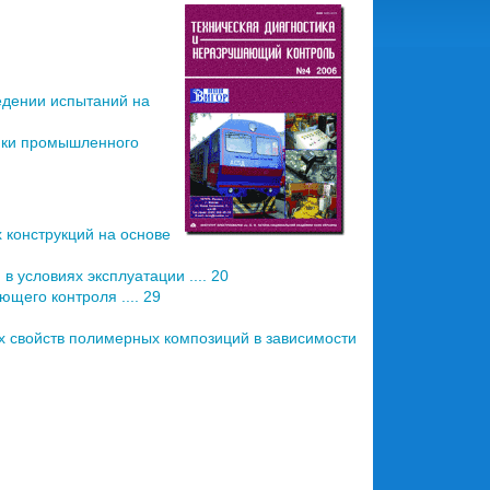
едении испытаний на
ки промыш­ленного
конструкций на основе
 условиях эксплуатации .... 20
щего контроля .... 29
х свойств полимерных композиций в зависимости