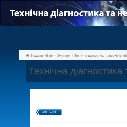
Видавничий дім
Журнали
Технічна діагностика та неруйнівни
Технічна діагностика
2006 №03