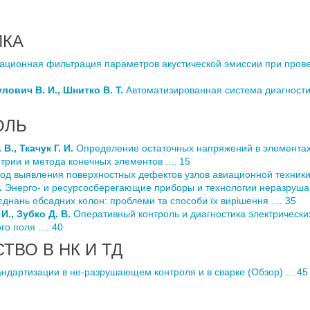
ИКА
ационная фильтрация параметров акустической эмиссии при пров
ович В. И., Шнитко В. Т.
Автоматизированная система диагности
ОЛЬ
В., Ткачук Г. И.
Определение остаточных напряжений в элементах 
ии и метода конечных элементов .... 15
д выявления поверхностных дефектов узлов авиационной техники в
.
Энерго- и ресурсосберегающие приборы и технологии неразрушаю
`єднань обсадних колон: проблеми та способи їх вирішення .... 35
И., Зубко Д. В.
Оперативный контроль и диагностика электрически
о поля .... 40
ТВО В НК И ТД
дартизации в не-разрушающем контроля и в сварке (Обзор) ....45