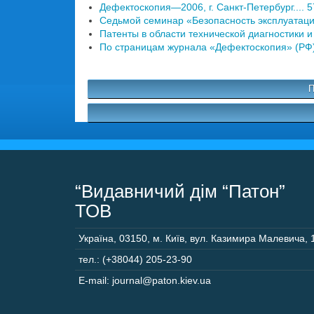
Дефектоскопия—2006, г. Санкт-Петербург.... 5
Седьмой семинар «Безопасность эксплуатации 
Патенты в области технической диагностики и
По страницам журнала «Дефектоскопия» (РФ) з
П
“Видавничий дім “Патон”
ТОВ
Україна
,
03150
,
м. Київ,
вул. Казимира Малевича, 
тел.: (+38044) 205-23-90
E-mail: journal@paton.kiev.ua