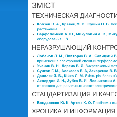
ЗМІСТ
ТЕХНИЧЕСКАЯ ДИАГНОСТ
Кобзев В. А., Кравец М. В., Сущий О. В.
Лок
растяжение ....3
Варфоломеев А. Ю., Микулович А. В., Микул
оборудования....8
НЕРАЗРУШАЮЩИЙ КОНТР
Лобанов Л. М., Пивторак В. А., Савицкий В. 
применения электронной спекл-интерферометр
Учанин В. Н., Дереча В. Я.
Вихретоковый мето
Сучков Г. М., Алексеев Е. А, Захаренко В. В
Даниляк Я. Б., Кійко Л. М.
Якість різьбових з
Ахвердов И. Н., Зубко В. И., Лесникович А. 
от состава для различных частот электрическог
СТАНДАРТИЗАЦИЯ И КАЧЕС
Бондаренко Ю. К, Артюх К. О.
Проблемы стан
ХРОНИКА И ИНФОРМАЦИЯ