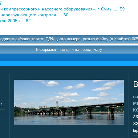
7
компрессорного и насосного оборудования», г. Сумы .... 59
 неразрушающего контроля .... 60
а 2005 г.... 62
одивитися/завантажити ПДФ цього номера, розмір файлу (в Кбайтах):60
Інформація про ціни на передплату
В
на
М
11
К
26
X
Бр