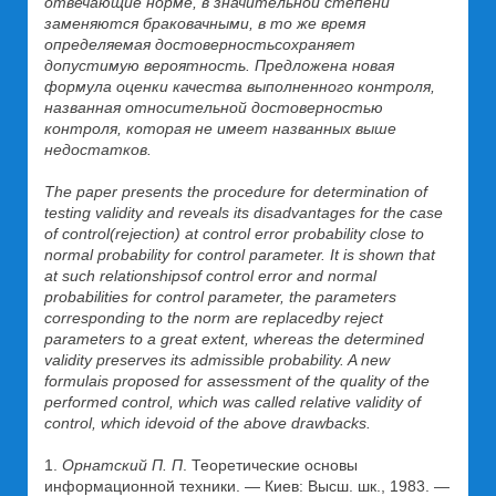
отвечающие норме, в значительной степени
заменяются браковачными, в то же время
определяемая достоверность
сохраняет
допустимую вероятность. Предложена новая
формула оценки качества выполненного контроля,
названная относительной достоверностью
контроля, которая не имеет названных выше
недостатков.
The paper presents the procedure for determination of
testing validity and reveals its disadvantages for the case
of control
(rejection) at control error probability close to
normal probability for control parameter. It is shown that
at such relationships
of control error and normal
probabilities for control parameter, the parameters
corresponding to the norm are replaced
by reject
parameters to a great extent, whereas the determined
validity preserves its admissible probability. A new
formula
is proposed for assessment of the quality of the
performed control, which was called relative validity of
control, which i
devoid of the above drawbacks.
1.
Орнатский П. П
. Теоретические основы
информационной техники. — Киев: Высш. шк., 1983. —