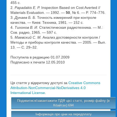
455 с.
2.
Рapadakis E. P.
Inspection Based on Cost Averted //
Materials Evaluation. — 1992. —
50
, № 6. — P. 774–776.
3.
Дунаев Б. Б
. Точность измерений при контроле
качества. — Киев: Техника, 1981. — 152 с.
4.
Тихонов В. И.
Статистическая радиотехника. — М.:
Сов. радио, 1965. — 597 с.
5.
Маевский С. М.
Анализ достоверности контроля /
Методы и приборы контроля качества. — 2005. — Вып.
13. — С. 29–32.
Поступила в редакцию 01.07.2009
Подписано к печати 12.05.2010
Ця стаття у відкритому доступі за
Creative Commons
Attribution-NonCommercial-NoDerivatives 4.0
International License
.
Подивитися/завантажити ПДФ цієї статті, розмір файлу (в
Кбайтах):694
Інформація про ціни на передплату