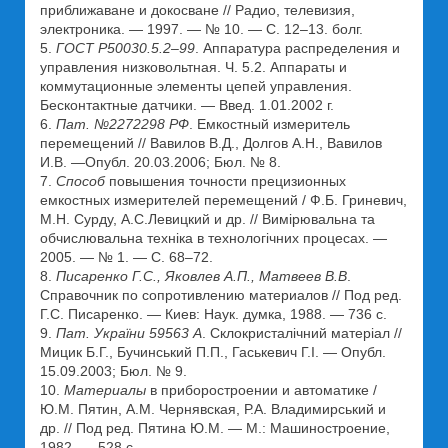
приближаване и докосване // Радио, телевизия,
электроника. — 1997. — № 10. — С. 12–13. болг.
5.
ГОСТ Р50030.5.2–99
. Аппаратура распределения и
управления низковольтная. Ч. 5.2. Аппараты и
коммутационные элементы цепей управления.
Бесконтактные датчики. — Введ. 1.01.2002 г.
6.
Пат. №2272298 РФ
. Емкостный измеритель
перемещений // Вавилов В.Д., Долгов А.Н., Вавилов
И.В. —Опубл. 20.03.2006; Бюл. № 8.
7.
Способ
повышения точности прецизионных
емкостных измерителей перемещений / Ф.Б. Гриневич,
М.Н. Сурду, А.С.Левицкий и др. // Вимірювальна та
обчислювальна техніка в технологічних процесах. —
2005. — № 1. — С. 68–72.
8.
Писаренко Г.С., Яковлев А.П., Матвеев В.В
.
Справочник по сопротивлению материалов // Под ред.
Г.С. Писаренко. — Киев: Наук. думка, 1988. — 736 с.
9.
Пат. України 59563 А
. Склокристалічний матеріал //
Мицик Б.Г., Бучинський П.П., Гаськевич Г.І. — Опубл.
15.09.2003; Бюл. № 9.
10.
Материалы
в приборостроении и автоматике /
Ю.М. Пятин, А.М. Чернявская, Р.А. Владимирський и
др. // Под ред. Пятина Ю.М. — М.: Машиностроение,
1982. — 528 с.