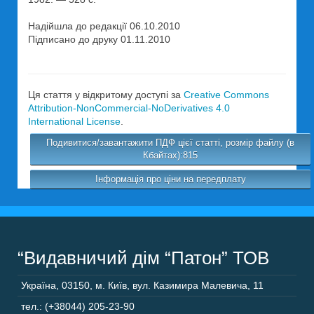
Надійшла до редакції 06.10.2010
Підписано до друку 01.11.2010
Ця стаття у відкритому доступі за
Creative Commons
Attribution-NonCommercial-NoDerivatives 4.0
International License
.
Подивитися/завантажити ПДФ цієї статті, розмір файлу (в
Кбайтах):815
Інформація про ціни на передплату
“Видавничий дім “Патон” ТОВ
Україна
,
03150
,
м. Київ,
вул. Казимира Малевича, 11
тел.: (+38044) 205-23-90