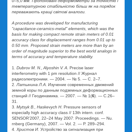
0–5,0 мм. Пропоновані деформометри за точністю і
температурною стабільністю більш як на порядок
переважають кращі світові аналоги.
A procedure was developed for manufacturing
"capacitance-ceramics-metal" elements, which was the
basis for making compact remote strain meters of 0.01
accuracy class for displacement ranges from 0.01 up to
0.50 mm. Proposed strain meters are more than by an
order of magnitude superior to the best world analogs in
terms of accuracy and temperature stability.
1.
Dubrov M. N., Alyoshin V. A
. Precise laser
interferometry with 1 pm resolution // Журнал
радиоэлектроники. — 2004. — № 5. — С. 2–7.
2.
Латынина Л.А
. Изучение современных движений
земной коры по данным подземных деформационных
станций // Геодинамика. — 2007. — № 1(
6
). — С.26–
31.
3.
Mytsyk B., Haskevych H
. Pressure sensors of
especially high accuracy class // 13th intern. conf.
SENSOR’2007, 22–24 May 2007: Proceedings. — Nu.
rnberg (Germany), 2007. — Vol. 2. — P. 289–294.
4.
Христов И
. Устройство за сигнализация при