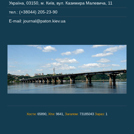
Україна
,
03150
,
м. Київ,
вул. Казимира Малевича, 11
тел.: (+38044) 205-23-90
E-mail: journal@paton.kiev.ua
Хости:
65890,
Хіти:
9641,
Загалом:
73185043
Зараз:
1