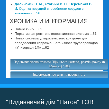
Долинский В. М., Стогний В. Н., Черемская В.
И.
Оценка несущей способности сосудов с
вмятинами ...56
ХРОНИКА И ИНФОРМАЦИЯ
Новые книги ...59
Портативная рентгенотелевизионная система ...61
Новая система ультразвукового контроля для
определения коррозионного износа трубопроводов
«Универсал-1П» ...62
Подивитися/завантажити ПДФ цього номера, розмір файлу (в
Кбайтах):4708
Інформація про ціни на передплату
“Видавничий дім “Патон” ТОВ