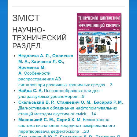
ЗМІСТ
НАУЧНО-
ТЕХНИЧЕСКИЙ
РАЗДЕЛ
Недосека А. Я., Овсиенко
М. А., Харченко Л. Ф.,
Яременко М.
А.
Особенности
распространения АЭ
сигналов при различных граничных средах ...3
Найда С. А.
Пьезопреобразователи для
ультразвуковых уровнемеров ...9
Скальський В. Р., Станкевич О. М., Басараб Р. М.
Діагностування обладнання нафтопомпувальних
станцій методом акустичної емісії ...14
Маєвський С. М., Сєрий К. М.
Безконтактна
система визначення координат вимірювального
перетворювача дефектоскопа ...20