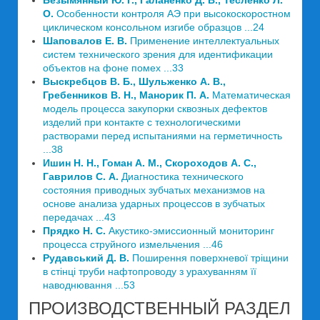
Безымянный Ю. Г., Галаненко Д. В., Тесленко Л.
О.
Особенности контроля АЭ при высокоскоростном
циклическом консольном изгибе образцов ...24
Шаповалов Е. В.
Применение интеллектуальных
систем технического зрения для идентификации
объектов на фоне помех ...33
Выскребцов В. Б., Шульженко А. В.,
Гребенников В. Н., Манорик П. А.
Математическая
модель процесса закупорки сквозных дефектов
изделий при контакте с технологическими
растворами перед испытаниями на герметичность
...38
Ишин Н. Н., Гоман А. М., Скороходов А. С.,
Гаврилов С. А.
Диагностика технического
состояния приводных зубчатых механизмов на
основе анализа ударных процессов в зубчатых
передачах ...43
Прядко Н. С.
Акустико-эмиссионный мониторинг
процесса струйного измельчения ...46
Рудавський Д. В.
Поширення поверхневої тріщини
в стінці труби нафтопроводу з урахуванням її
наводнювання ...53
ПРОИЗВОДСТВЕННЫЙ РАЗДЕЛ