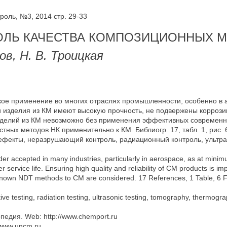
оль, №3, 2014 стр. 29-33
ЛЬ КАЧЕСТВА КОМПОЗИЦИОННЫХ 
ов, Н. В. Троицкая
ое применение во многих отраслях промышленности, особенно в 
и изделия из КМ имеют высокую прочность, не подвержены коррози
изделий из КМ невозможно без применения эффективных современн
ных методов НК применительно к КМ. Библиогр. 17, табл. 1, рис. 
ефекты, неразрушающий контроль, радиационный контроль, ультра
er accepted in many industries, particularly in aerospace, as at mini
r service life. Ensuring high quality and reliability of CM products is i
of known NDT methods to CM are considered. 17 References, 1 Table, 6 F
ive testing, radiation testing, ultrasonic testing, tomography, thermogr
едия. Web: http://www.chemport.ru
/www.uncm.ru