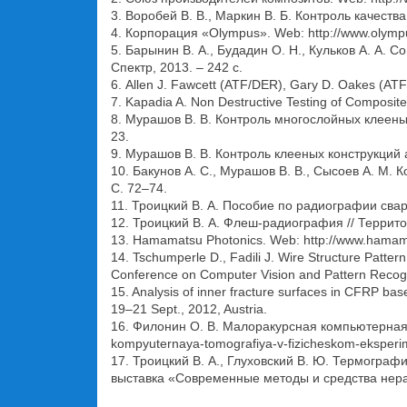
3. Воробей В. В., Маркин В. Б. Контроль качест
4. Корпорация «Olympus». Web: http://www.olymp
5. Барынин В. А., Будадин О. Н., Кульков А. А
Спектр, 2013. – 242 с.
6. Allen J. Fawcett (ATF/DER), Gary D. Oakes (AT
7. Kapadia A. Non Destructive Testing of Composit
8. Мурашов В. В. Контроль многослойных клееных
23.
9. Мурашов В. В. Контроль клееных конструкций 
10. Бакунов А. С., Мурашов В. В., Сысоев А. М. 
С. 72–74.
11. Троицкий В. А. Пособие по радиографии свар
12. Троицкий В. А. Флеш-радиография // Террито
13. Hamamatsu Photonics. Web: http://www.hama
14. Tschumperle D., Fadili J. Wire Structure Patt
Conference on Computer Vision and Pattern Recog
15. Analysis of inner fracture surfaces in CFRP ba
19–21 Sept., 2012, Austria.
16. Филонин О. В. Малоракурсная компьютерная 
kompyuternaya-tomografiya-v-fizicheskom-eksperi
17. Троицкий В. А., Глуховский В. Ю. Термогра
выставка «Современные методы и средства нераз