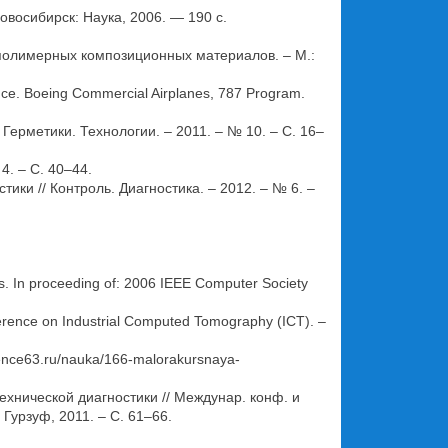
овосибирск: Наука, 2006. — 190 с.
 полимерных композиционных материалов. – М.:
nce. Boeing Commercial Airplanes, 787 Program.
ерметики. Технологии. – 2011. – № 10. – С. 16–
4. – С. 40–44.
ики // Контроль. Диагностика. – 2012. – № 6. –
s. In proceeding of: 2006 IEEE Computer Society
nference on Industrial Computed Tomography (ICT). –
nce63.ru/nauka/166-malorakursnaya-
ехнической диагностики // Междунар. конф. и
урзуф, 2011. – С. 61–66.