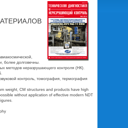
МАТЕРИАЛОВ
авиакосмической,
и, более долговечны.
ых методов неразрушающего контроля (НК).
6.
звуковой контроль, томография, термография
mum weight, CM structures and products have high
mpossible without application of effective modern NDT
igures.
aphy