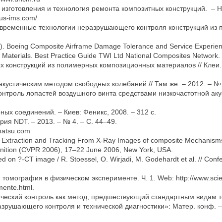
ва изготовления и технология ремонта композитных конструкций. – Н
us-ims.com/
. Современные технологии неразрушающего контроля конструкций из
F). Boeing Composite Airframe Damage Tolerance and Service Experie
e Materials. Best Practice Guide TWI Ltd National Composites Network.
 конструкций из полимерных композиционных материалов // Клеи. Г
акустическим методом свободных колебаний // Там же. – 2012. – № 
Контроль лопастей воздушного винта средствами низкочастотной акуст
ных соединений. – Киев: Феникс, 2008. – 312 с.
рия NDT. – 2013. – № 4. – С. 44–49.
matsu.com
ern Extraction and Tracking From X-Ray Images of composite Mechanism
nition (CVPR 2006), 17–22 June 2006, New York, USA.
sed on ?-CT image / R. Stoessel, O. Wirjadi, M. Godehardt et al. // Co
томография в физическом эксперименте. Ч. 1. Web: http://www.scie
mente.html.
фический контроль как метод, предшествующий стандартным видам т
рушающего контроля и технической диагностики»: Матер. конф. – Г