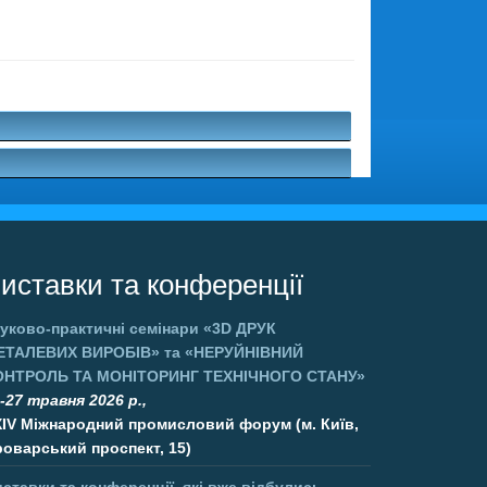
.
иставки та конференції
уково-практичні семінари
«3D ДРУК
ЕТАЛЕВИХ ВИРОБІВ»
та
«НЕРУЙНІВНИЙ
ОНТРОЛЬ ТА МОНІТОРИНГ ТЕХНІЧНОГО СТАНУ»
-27 травня 2026 р.,
XIV Міжнародний промисловий форум (м. Київ,
оварський проспект, 15)