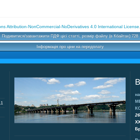
s Attribution-NonCommercial-NoDerivatives 4.0 International License
Подивитися/завантажити ПДФ цієї статті, розмір файлу (в Кбайтах):728
Інформація про ціни на передплату
В
на
М
11
К
26
X
Бр