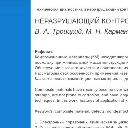
Техническая диагностика и неразрушающий контр
НЕРАЗРУШАЮЩИЙ КОНТРО
В. А. Троицкий, М. Н. Карман
Реферат:
Композиционные материалы (КМ) находят широк
поскольку при минимальной массе конструкции 
Обеспечение высокого качества и надежности 
Рассматриваются особенности применения извест
Ключевые слова
: композиционные материалы, д
Composite materials have recently become ever wid
strength, are not prone to corrosion, and have longe
techniques. In this work, features of application 
Keywords
: composite material, defects, nondestruct
1. Электронный справочник. Химическая энциклоп
2. Союз производителей композитов. Web: http:/