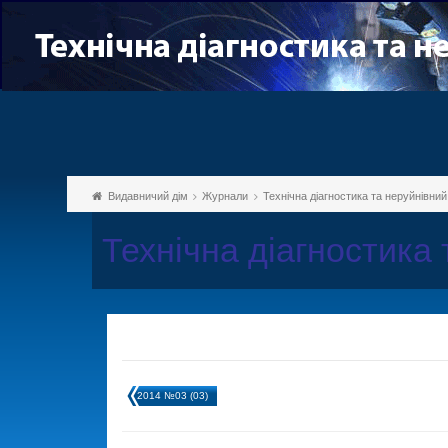
Видавничий дім
Журнали
Технічна діагностика та неруйнівни
Технічна діагностика
2014 №03 (03)