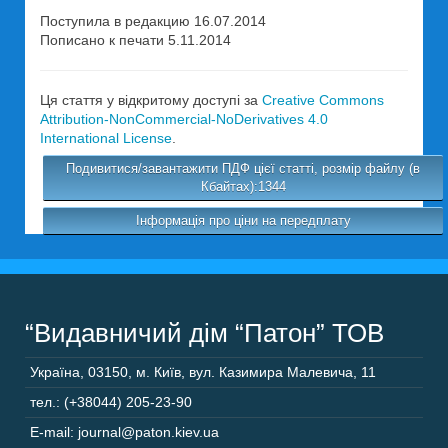
Поступила в редакцию 16.07.2014
Пописано к печати 5.11.2014
Ця стаття у відкритому доступі за
Creative Commons
Attribution-NonCommercial-NoDerivatives 4.0
International License
.
Подивитися/завантажити ПДФ цієї статті, розмір файлу (в
Кбайтах):1344
Інформація про ціни на передплату
“Видавничий дім “Патон” ТОВ
Україна
,
03150
,
м. Київ,
вул. Казимира Малевича, 11
тел.: (+38044) 205-23-90
E-mail: journal@paton.kiev.ua