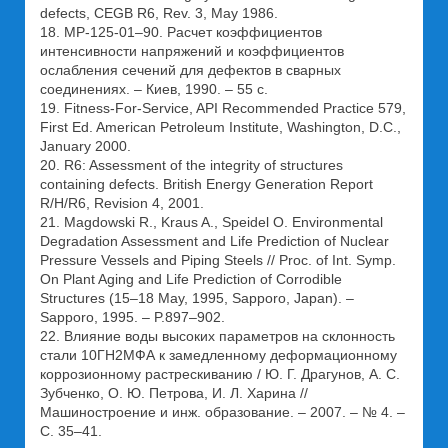
defects, CEGB R6, Rev. 3, May 1986.
18. МР-125-01–90. Расчет коэффициентов
интенсивности напряжений и коэффициентов
ослабления сечений для дефектов в сварных
соединениях. – Киев, 1990. – 55 с.
19. Fitness-For-Service, API Recommended Practice 579,
First Ed. American Petroleum Institute, Washington, D.C.,
January 2000.
20. R6: Assessment of the integrity of structures
containing defects. British Energy Generation Report
R/H/R6, Revision 4, 2001.
21. Magdowski R., Kraus A., Speidel O. Environmental
Degradation Assessment and Life Prediction of Nuclear
Pressure Vessels and Piping Steels // Proc. of Int. Symp.
On Plant Aging and Life Prediction of Corrodible
Structures (15–18 May, 1995, Sapporo, Japan). –
Sapporo, 1995. – P.897–902.
22. Влияние воды высоких параметров на склонность
стали 10ГН2МФА к замедленному деформационному
коррозионному растрескиванию / Ю. Г. Драгунов, А. С.
Зубченко, О. Ю. Петрова, И. Л. Харина //
Машиностроение и инж. образование. – 2007. – № 4. –
С. 35–41.