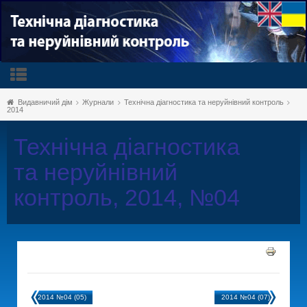
Видавничий дім
Журнали
Технічна діагностика та неруйнівний контроль
2014
Технічна діагностика
та неруйнівний
контроль, 2014, №04
2014 №04 (05)
2014 №04 (07)