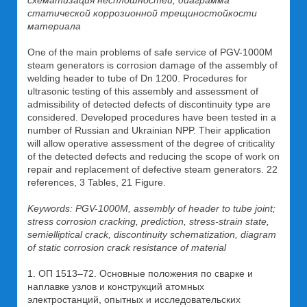
схематизация несплошностей, диаграмма
статической коррозионной трещиностойкости
материала
One of the main problems of safe service of PGV-1000М
steam generators is corrosion damage of the assembly of
welding header to tube of Dn 1200. Procedures for
ultrasonic testing of this assembly and assessment of
admissibility of detected defects of discontinuity type are
considered. Developed procedures have been tested in a
number of Russian and Ukrainian NPP. Their application
will allow operative assessment of the degree of criticality
of the detected defects and reducing the scope of work on
repair and replacement of defective steam generators. 22
references, 3 Tables, 21 Figure.
Keywords: PGV-1000М, assembly of header to tube joint;
stress corrosion cracking, prediction, stress-strain state,
semielliptical crack, discontinuity schematization, diagram
of static corrosion crack resistance of material
1. ОП 1513–72. Основные положения по сварке и
наплавке узлов и конструкций атомных
электростанций, опытных и исследовательских