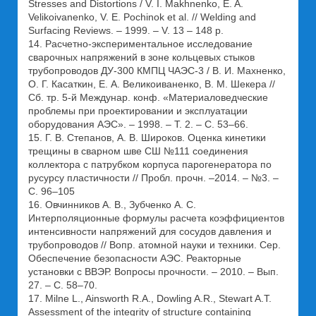
Stresses and Distortions / V. I. Makhnenko, E. A.
Velikoivanenko, V. E. Pochinok et al. // Welding and
Surfacing Reviews. – 1999. – V. 13 – 148 p.
14. Расчетно-экспериментальное исследование
сварочных напряжений в зоне кольцевых стыков
трубопроводов ДУ-300 КМПЦ ЧАЭС-3 / В. И. Махненко,
О. Г. Касаткин, Е. А. Великоиваненко, В. М. Шекера //
Сб. тр. 5-й Междунар. конф. «Материаловедческие
проблемы при проектировании и эксплуатации
оборудования АЭС». – 1998. – Т. 2. – С. 53–66.
15. Г. В. Степанов, А. В. Широков. Оценка кинетики
трещины в сварном шве СШ №111 соединения
коллектора с патрубком корпуса парогенератора по
русурсу пластичности // Пробл. прочн. –2014. – №3. –
С. 96–105
16. Овчинников А. В., Зубченко А. С.
Интерполяционные формулы расчета коэффициентов
интенсивности напряжений для сосудов давления и
трубопроводов // Вопр. атомной науки и техники. Сер.
Обеспечение безопасности АЭС. Реакторные
установки с ВВЭР. Вопросы прочности. – 2010. – Вып.
27. – С. 58–70.
17. Milne L., Ainsworth R.A., Dowling A.R., Stewart A.T.
Assessment of the integrity of structure containing