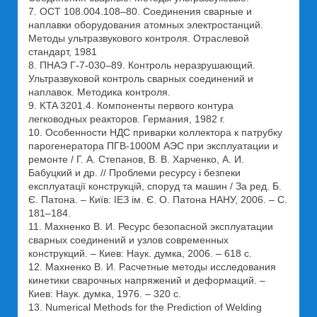
7. ОСТ 108.004.108–80. Соединения сварные и
наплавки оборудования атомных электростанций.
Методы ультразвукового контроля. Отраслевой
стандарт, 1981
8. ПНАЭ Г-7-030–89. Контроль неразрушающий.
Ультразвуковой контроль сварных соединений и
наплавок. Методика контроля.
9. KTA 3201.4. Компоненты первого контура
легководных реакторов. Германия, 1982 г.
10. Особенности НДС приварки коллектора к патрубку
парогенератора ПГВ-1000М АЭС при эксплуатации и
ремонте / Г. А. Степанов, В. В. Харченко, А. И.
Бабуцкий и др. // Проблеми ресурсу і безпеки
експлуатації конструкцій, споруд та машин / За ред. Б.
Є. Патона. – Київ: ІЕЗ ім. Є. О. Патона НАНУ, 2006. – С.
181–184.
11. Махненко В. И. Ресурс безопасной эксплуатации
сварных соединений и узлов современных
конструкций. – Киев: Наук. думка, 2006. – 618 с.
12. Махненко В. И. Расчетные методы исследования
кинетики сварочных напряжений и деформаций. –
Киев: Наук. думка, 1976. – 320 с.
13. Numerical Methods for the Prediction of Welding